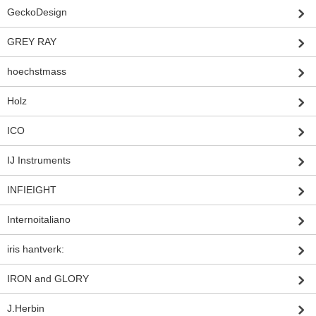
GeckoDesign
GREY RAY
hoechstmass
Holz
ICO
IJ Instruments
INFIEIGHT
Internoitaliano
iris hantverk:
IRON and GLORY
J.Herbin