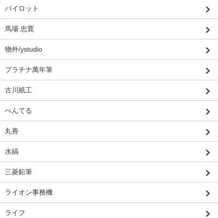
パイロット
馬場 忠寛
物外/ystudio
プラチナ萬年筆
古川紙工
ぺんてる
丸善
水縞
三菱鉛筆
ライオン事務機
ライフ