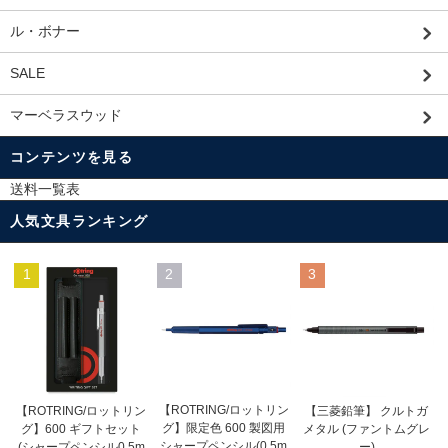
ル・ボナー
SALE
マーベラスウッド
コンテンツを見る
送料一覧表
人気文具ランキング
1
2
3
【ROTRING/ロットリン
【ROTRING/ロットリン
【三菱鉛筆】 クルトガ
グ】限定色 600 製図用
グ】600 ギフトセット
メタル (ファントムグレ
シャープペンシル(0.5m
(シャープペンシル0.5m
ー)