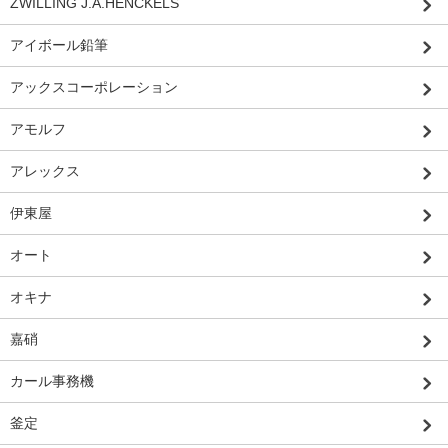
ZWILLING J.A.HENCKELS
アイボール鉛筆
アックスコーポレーション
アモルフ
アレックス
伊東屋
オート
オキナ
嘉硝
カール事務機
釜定