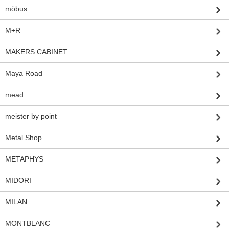
möbus
M+R
MAKERS CABINET
Maya Road
mead
meister by point
Metal Shop
METAPHYS
MIDORI
MILAN
MONTBLANC