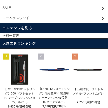
SALE
マーベラスウッド
コンテンツを見る
送料一覧表
人気文具ランキング
1
2
3
【ROTRING/ロットリン
【ROTRING/ロットリン
【三菱鉛筆】 クルトガ
グ】限定色 600 製図用
グ】600 ギフトセット
メタル (ファントムグレ
シャープペンシル(0.5m
(シャープペンシル0.5m
ー)
m/ダークブルー)
m/シルバー)
2,750円(税250円)
3,630円(税330円)
6,930円(税630円)