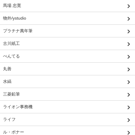
馬場 忠寛
物外/ystudio
プラチナ萬年筆
古川紙工
ぺんてる
丸善
水縞
三菱鉛筆
ライオン事務機
ライフ
ル・ボナー