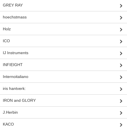
GREY RAY
hoechstmass
Holz
ICO
IJ Instruments
INFIEIGHT
Internoitaliano
iris hantverk:
IRON and GLORY
J.Herbin
KACO