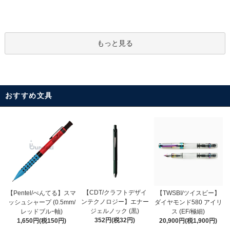
もっと見る
おすすめ文具
【CDT/クラフトデザイ
【Pentel/ぺんてる】スマ
【TWSBI/ツイスビー】
ンテクノロジー】エナー
ッシュシャープ (0.5mm/
ダイヤモンド580 アイリ
ジェルノック (黒)
レッドブルｰ軸)
ス (EF/極細)
352円(税32円)
1,650円(税150円)
20,900円(税1,900円)