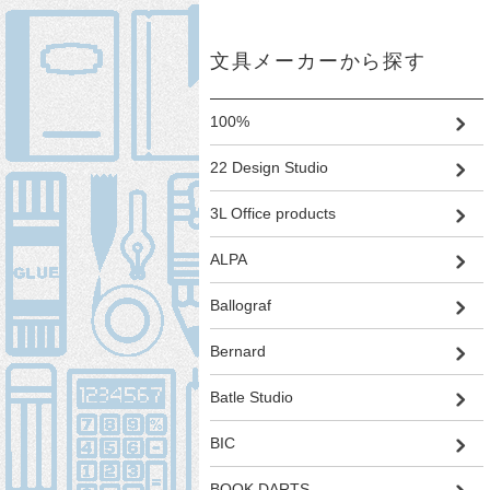
文具メーカーから探す
100%
22 Design Studio
3L Office products
ALPA
Ballograf
Bernard
Batle Studio
BIC
BOOK DARTS