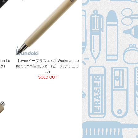
n Lo
【e+m/イープラスエム】Workman Lo
ク)
ng 5.5mm芯ホルダー(ビーチ/ナチュラ
ル)
SOLD OUT