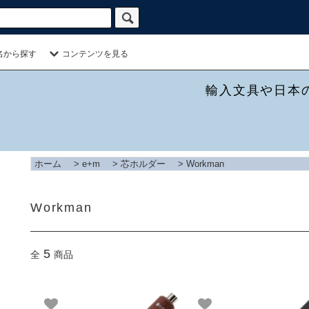
名から探す
コンテンツを見る
輸入文具や日本
ホーム
>
e+m
>
芯ホルダー
>
Workman
Workman
5
全
商品