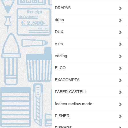
DRAPAS
dünn
DUX
e+m
edding
ELCO
EXACOMPTA
FABER-CASTELL
fedeca mellow mode
FISHER
FISKARS