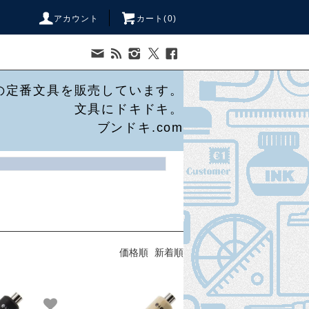
アカウント
カート(
0
)
の定番文具を販売しています。
文具にドキドキ。
ブンドキ.com
価格順
新着順