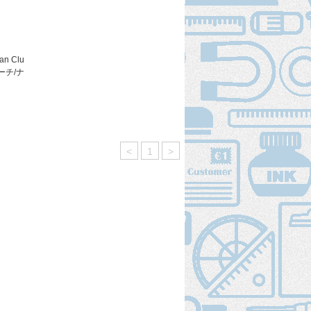
n Clu
ビーチ/ナ
<
1
>