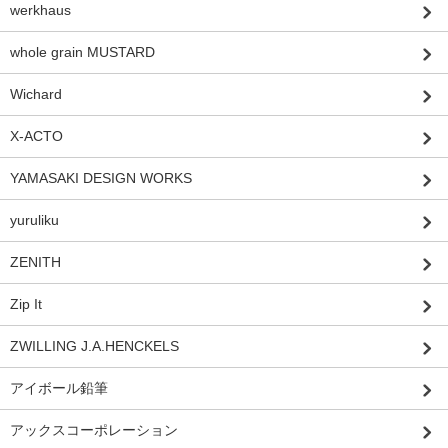
werkhaus
whole grain MUSTARD
Wichard
X-ACTO
YAMASAKI DESIGN WORKS
yuruliku
ZENITH
Zip It
ZWILLING J.A.HENCKELS
アイボール鉛筆
アックスコーポレーション