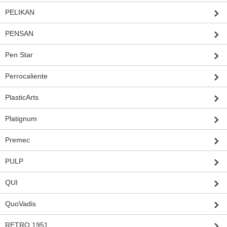
PELIKAN
PENSAN
Pen Star
Perrocaliente
PlasticArts
Platignum
Premec
PULP
QUI
QuoVadis
RETRO 1951