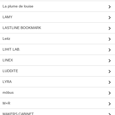
La plume de louise
LAMY
LASTLINE BOOKMARK
Leitz
LIHIT LAB.
LINEX
LUDDITE
LYRA
möbus
M+R
MAKERS CABINET