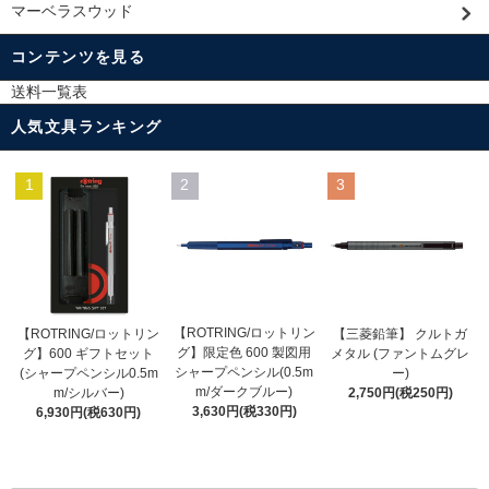
マーベラスウッド
コンテンツを見る
送料一覧表
人気文具ランキング
1
2
3
【ROTRING/ロットリン
【ROTRING/ロットリン
【三菱鉛筆】 クルトガ
グ】限定色 600 製図用
グ】600 ギフトセット
メタル (ファントムグレ
シャープペンシル(0.5m
(シャープペンシル0.5m
ー)
m/ダークブルー)
m/シルバー)
2,750円(税250円)
3,630円(税330円)
6,930円(税630円)