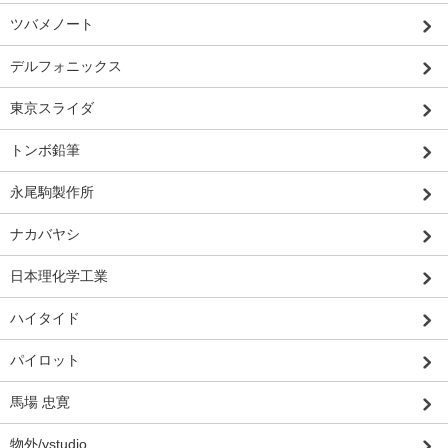
ツバメノート
デルフォニックス
東京スライダ
トンボ鉛筆
永尾駒製作所
ナカバヤシ
日本理化学工業
ハイタイド
パイロット
馬場 忠寛
物外/ystudio