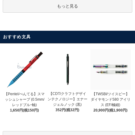
もっと見る
おすすめ文具
【CDT/クラフトデザイ
【Pentel/ぺんてる】スマ
【TWSBI/ツイスビー】
ンテクノロジー】エナー
ッシュシャープ (0.5mm/
ダイヤモンド580 アイリ
ジェルノック (黒)
レッドブルｰ軸)
ス (EF/極細)
352円(税32円)
1,650円(税150円)
20,900円(税1,900円)