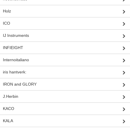
Holz
ICO
IJ Instruments
INFIEIGHT
Internoitaliano
iris hantverk:
IRON and GLORY
J.Herbin
KACO
KALA