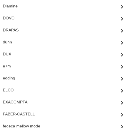
Diamine
DOVO
DRAPAS
dünn
DUX
e+m
edding
ELCO
EXACOMPTA
FABER-CASTELL
fedeca mellow mode