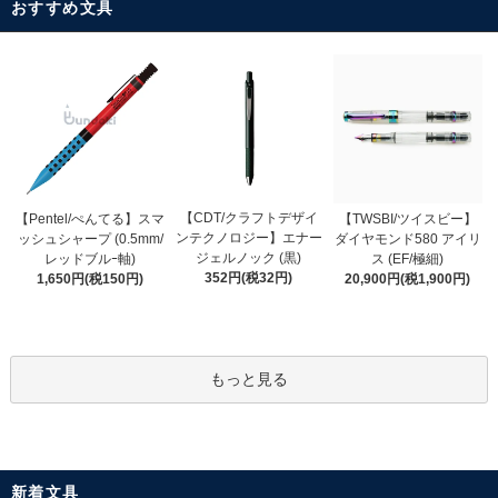
おすすめ文具
【CDT/クラフトデザイ
【Pentel/ぺんてる】スマ
【TWSBI/ツイスビー】
ンテクノロジー】エナー
ッシュシャープ (0.5mm/
ダイヤモンド580 アイリ
ジェルノック (黒)
レッドブルｰ軸)
ス (EF/極細)
352円(税32円)
1,650円(税150円)
20,900円(税1,900円)
もっと見る
新着文具