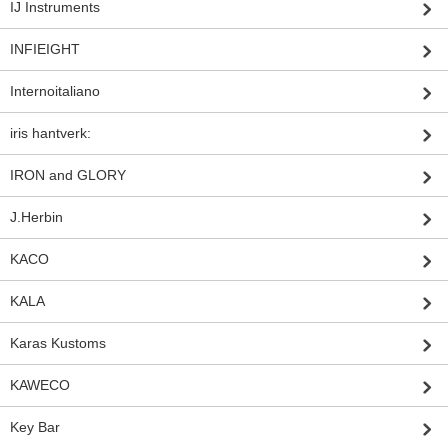
IJ Instruments
INFIEIGHT
Internoitaliano
iris hantverk:
IRON and GLORY
J.Herbin
KACO
KALA
Karas Kustoms
KAWECO
Key Bar