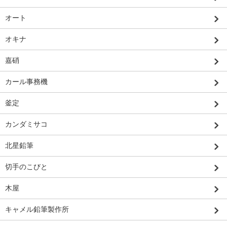
オート
オキナ
嘉硝
カール事務機
釜定
カンダミサコ
北星鉛筆
切手のこびと
木屋
キャメル鉛筆製作所