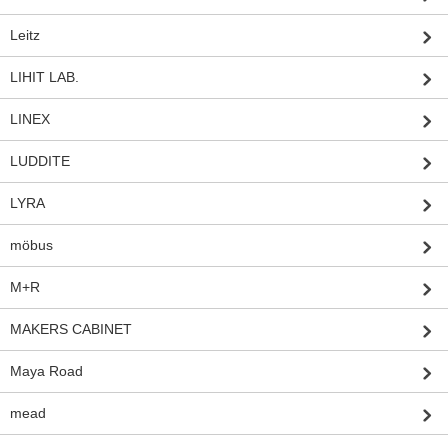
Leitz
LIHIT LAB.
LINEX
LUDDITE
LYRA
möbus
M+R
MAKERS CABINET
Maya Road
mead