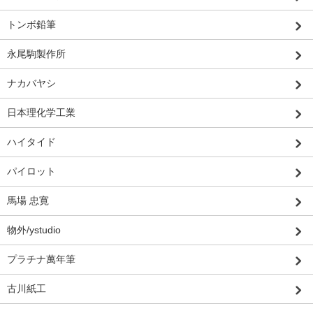
トンボ鉛筆
永尾駒製作所
ナカバヤシ
日本理化学工業
ハイタイド
パイロット
馬場 忠寛
物外/ystudio
プラチナ萬年筆
古川紙工