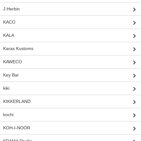
J.Herbin
KACO
KALA
Karas Kustoms
KAWECO
Key Bar
kiki
KIKKERLAND
kochi
KOH-I-NOOR
KRAMA Studio