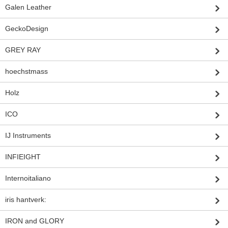
Galen Leather
GeckoDesign
GREY RAY
hoechstmass
Holz
ICO
IJ Instruments
INFIEIGHT
Internoitaliano
iris hantverk:
IRON and GLORY