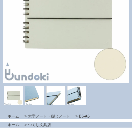
ホーム
>
大学ノート・綴じノート
>
B6-A6
ホーム
>
つくし文具店