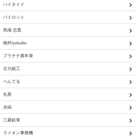
ハイタイド
パイロット
馬場 忠寛
物外/ystudio
プラチナ萬年筆
古川紙工
ぺんてる
丸善
水縞
三菱鉛筆
ライオン事務機