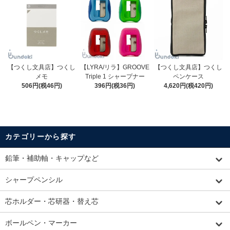
【つくし文具店】つくし
【LYRA/リラ】GROOVE
【つくし文具店】つくし
メモ
Triple 1 シャープナー
ペンケース
506円(税46円)
396円(税36円)
4,620円(税420円)
カテゴリーから探す
鉛筆・補助軸・キャップなど
シャープペンシル
芯ホルダー・芯研器・替え芯
ボールペン・マーカー