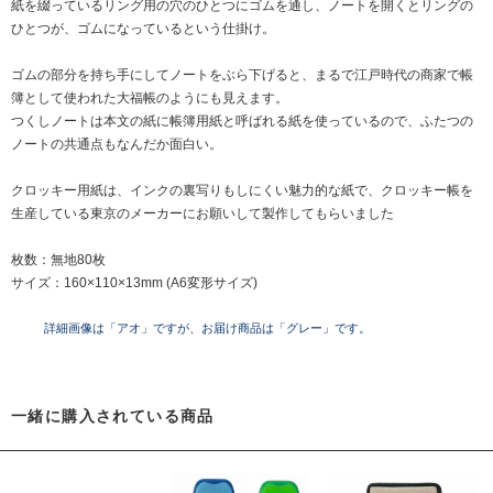
紙を綴っているリング用の穴のひとつにゴムを通し、ノートを開くとリングの
ひとつが、ゴムになっているという仕掛け。
ゴムの部分を持ち手にしてノートをぶら下げると、まるで江戸時代の商家で帳
簿として使われた大福帳のようにも見えます。
つくしノートは本文の紙に帳簿用紙と呼ばれる紙を使っているので、ふたつの
ノートの共通点もなんだか面白い。
クロッキー用紙は、インクの裏写りもしにくい魅力的な紙で、クロッキー帳を
生産している東京のメーカーにお願いして製作してもらいました
枚数：無地80枚
サイズ：160×110×13mm (A6変形サイズ)
詳細画像は「アオ」ですが、お届け商品は「グレー」です。
一緒に購入されている商品