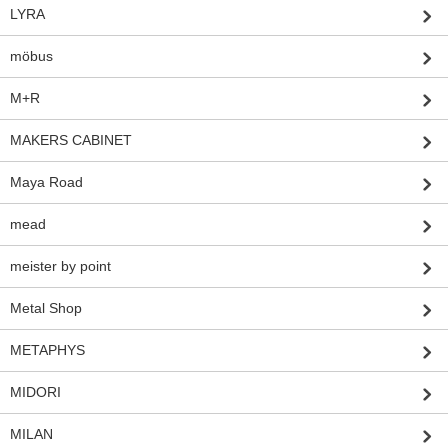
LYRA
möbus
M+R
MAKERS CABINET
Maya Road
mead
meister by point
Metal Shop
METAPHYS
MIDORI
MILAN