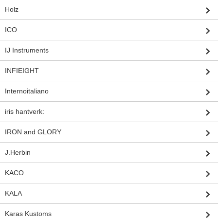
Holz
ICO
IJ Instruments
INFIEIGHT
Internoitaliano
iris hantverk:
IRON and GLORY
J.Herbin
KACO
KALA
Karas Kustoms