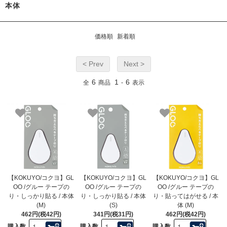
本体
価格順
新着順
< Prev
Next >
6
1
6
全
商品
-
表示
【KOKUYO/コクヨ】GL
【KOKUYO/コクヨ】GL
【KOKUYO/コクヨ】GL
OO /グルー テープの
OO /グルー テープの
OO /グルー テープの
り・しっかり貼る / 本体
り・しっかり貼る / 本体
り・貼ってはがせる / 本
(M)
(S)
体 (M)
462円(税42円)
341円(税31円)
462円(税42円)
購入数
購入数
購入数