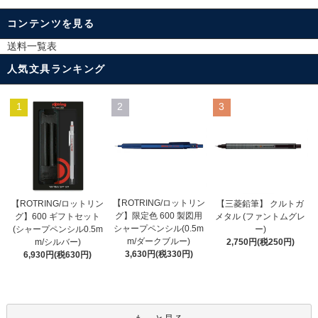
コンテンツを見る
送料一覧表
人気文具ランキング
1
2
3
【ROTRING/ロットリン
【ROTRING/ロットリン
【三菱鉛筆】 クルトガ
グ】限定色 600 製図用
グ】600 ギフトセット
メタル (ファントムグレ
シャープペンシル(0.5m
(シャープペンシル0.5m
ー)
m/ダークブルー)
m/シルバー)
2,750円(税250円)
3,630円(税330円)
6,930円(税630円)