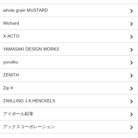
whole grain MUSTARD
Wichard
X-ACTO
YAMASAKI DESIGN WORKS
yuruliku
ZENITH
Zip It
ZWILLING J.A.HENCKELS
アイボール鉛筆
アックスコーポレーション