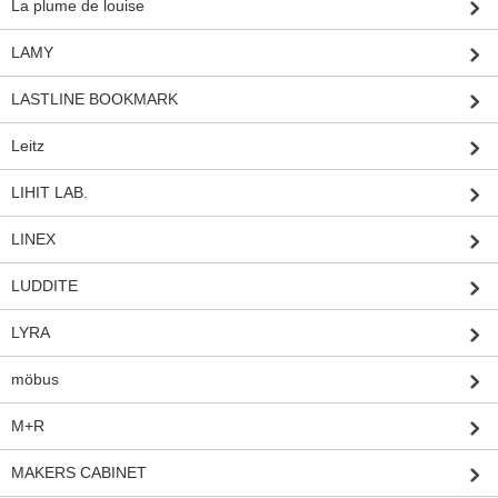
La plume de louise
LAMY
LASTLINE BOOKMARK
Leitz
LIHIT LAB.
LINEX
LUDDITE
LYRA
möbus
M+R
MAKERS CABINET