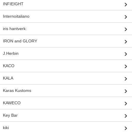
INFIEIGHT
Internoitaliano
iris hantverk:
IRON and GLORY
J.Herbin
KACO
KALA
Karas Kustoms
KAWECO
Key Bar
kiki