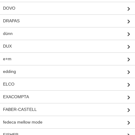
DOVO
DRAPAS
dünn
DUX
e+m
edding
ELCO
EXACOMPTA
FABER-CASTELL
fedeca mellow mode
FISHER