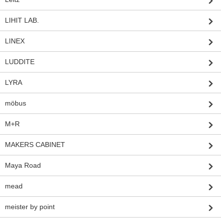
LIHIT LAB.
LINEX
LUDDITE
LYRA
möbus
M+R
MAKERS CABINET
Maya Road
mead
meister by point