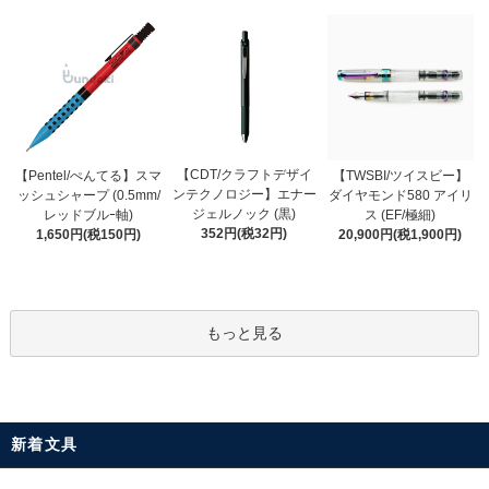
【CDT/クラフトデザイ
【Pentel/ぺんてる】スマ
【TWSBI/ツイスビー】
ンテクノロジー】エナー
ッシュシャープ (0.5mm/
ダイヤモンド580 アイリ
ジェルノック (黒)
レッドブルｰ軸)
ス (EF/極細)
352円(税32円)
1,650円(税150円)
20,900円(税1,900円)
もっと見る
新着文具