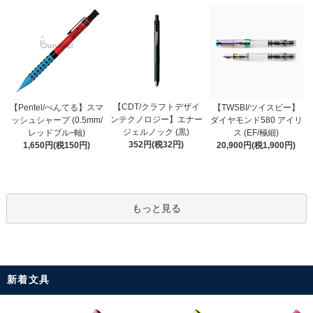
【CDT/クラフトデザイ
【Pentel/ぺんてる】スマ
【TWSBI/ツイスビー】
ンテクノロジー】エナー
ッシュシャープ (0.5mm/
ダイヤモンド580 アイリ
ジェルノック (黒)
レッドブルｰ軸)
ス (EF/極細)
352円(税32円)
1,650円(税150円)
20,900円(税1,900円)
もっと見る
新着文具