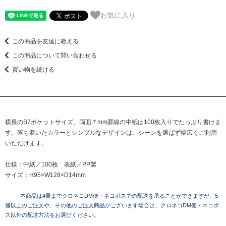
お気に入り
この商品を友達に教える
この商品について問い合わせる
買い物を続ける
横長のB7ポケットサイズ、両面７mm罫線の中紙は100枚入りでたっぷり書けま
す。落ち着いたカラーとシンプルなデザインは、シーンを選ばず幅広くご利用
いただけます。
仕様：中紙／100枚 表紙／PP製
サイズ：H95×W128×D14mm
本商品は4冊までクロネコDM便・ネコポスでの配送を承ることができますが、5
冊以上のご注文や、その他のご注文商品がございます場合は、クロネコDM便・ネコポ
ス以外の配送方法をお選びください。