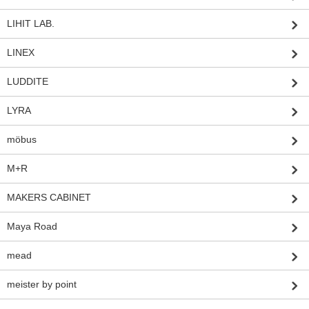
LIHIT LAB.
LINEX
LUDDITE
LYRA
möbus
M+R
MAKERS CABINET
Maya Road
mead
meister by point