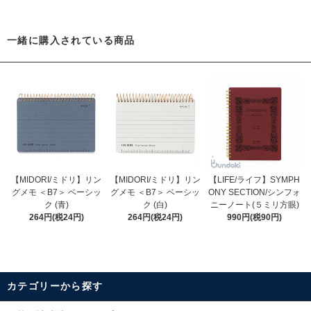
一緒に購入されている商品
【MIDORI/ミドリ】リン
【MIDORI/ミドリ】リン
【LIFE/ライフ】SYMPH
グメモ ＜B7＞ ベーシッ
グメモ ＜B7＞ ベーシッ
ONY SECTION/シンフォ
ク (青)
ク (白)
ニーノート(５ミリ方眼)
264円(税24円)
264円(税24円)
990円(税90円)
カテゴリーから探す