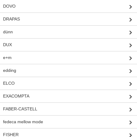
DOVO
DRAPAS
dünn
DUX
e+m
edding
ELCO
EXACOMPTA
FABER-CASTELL
fedeca mellow mode
FISHER