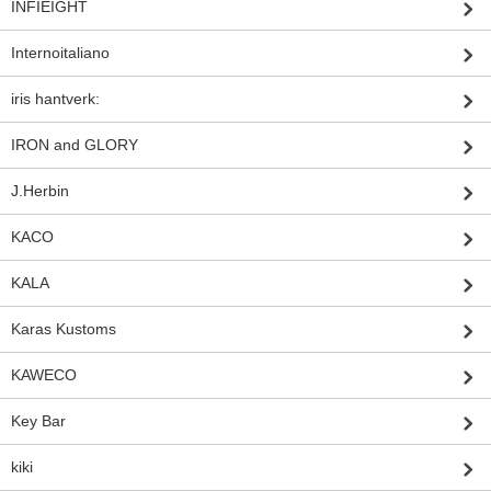
INFIEIGHT
Internoitaliano
iris hantverk:
IRON and GLORY
J.Herbin
KACO
KALA
Karas Kustoms
KAWECO
Key Bar
kiki