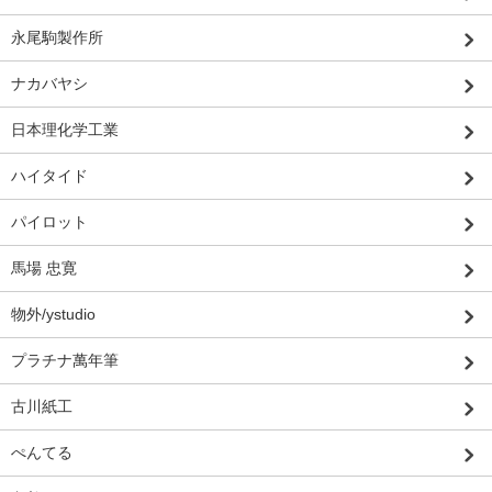
永尾駒製作所
ナカバヤシ
日本理化学工業
ハイタイド
パイロット
馬場 忠寛
物外/ystudio
プラチナ萬年筆
古川紙工
ぺんてる