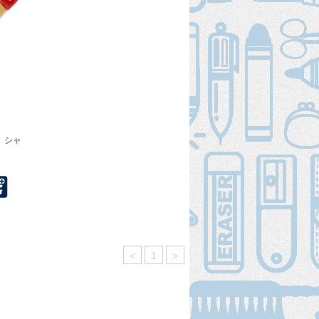
リ シャ
<
1
>