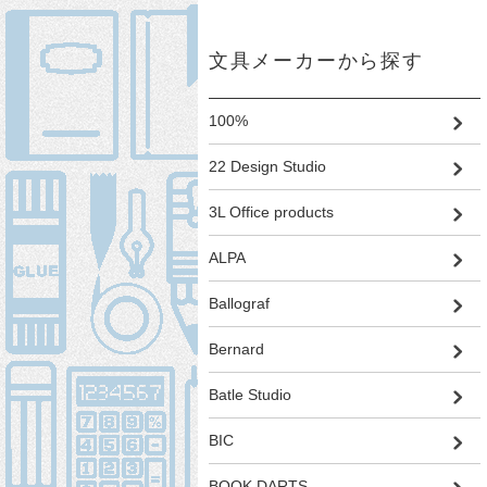
文具メーカーから探す
100%
22 Design Studio
3L Office products
ALPA
Ballograf
Bernard
Batle Studio
BIC
BOOK DARTS