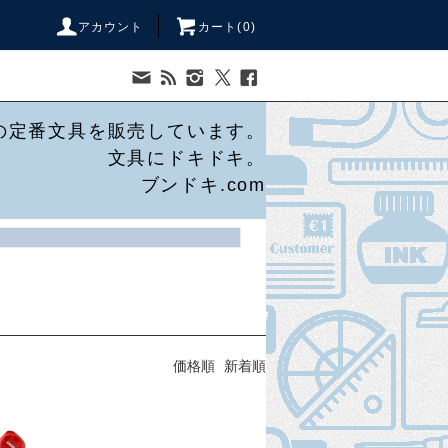
アカウント
カート(
0
)
の定番文具を販売しています。
文具にドキドキ。
ブンドキ.com
価格順
新着順