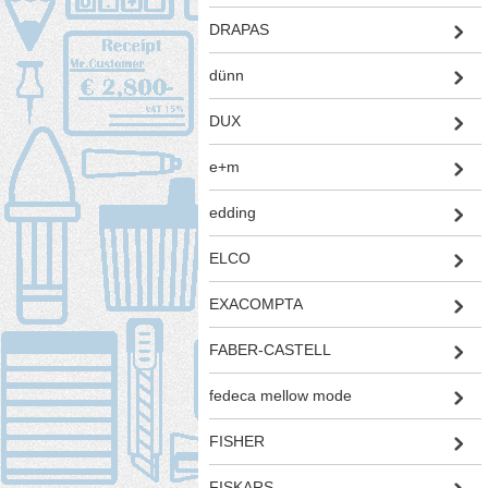
DRAPAS
dünn
DUX
e+m
edding
ELCO
EXACOMPTA
FABER-CASTELL
fedeca mellow mode
FISHER
FISKARS