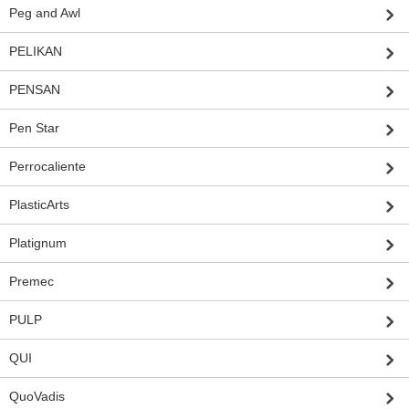
Peg and Awl
PELIKAN
PENSAN
Pen Star
Perrocaliente
PlasticArts
Platignum
Premec
PULP
QUI
QuoVadis