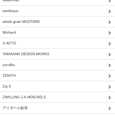
Waterman
werkhaus
whole grain MUSTARD
Wichard
X-ACTO
YAMASAKI DESIGN WORKS
yuruliku
ZENITH
Zip It
ZWILLING J.A.HENCKELS
アイボール鉛筆