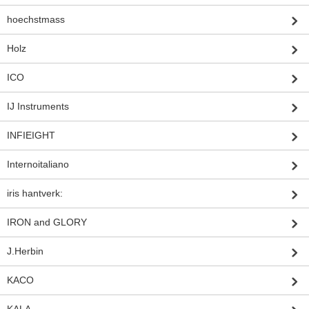
hoechstmass
Holz
ICO
IJ Instruments
INFIEIGHT
Internoitaliano
iris hantverk:
IRON and GLORY
J.Herbin
KACO