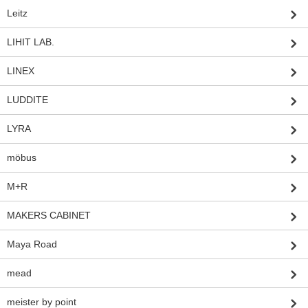
Leitz
LIHIT LAB.
LINEX
LUDDITE
LYRA
möbus
M+R
MAKERS CABINET
Maya Road
mead
meister by point