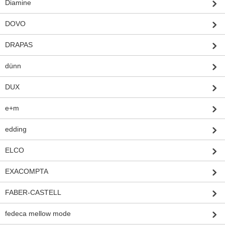
Diamine
DOVO
DRAPAS
dünn
DUX
e+m
edding
ELCO
EXACOMPTA
FABER-CASTELL
fedeca mellow mode