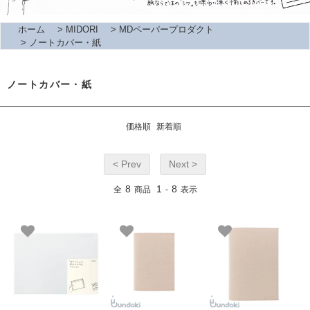
ホーム
>
MIDORI
>
MDペーパープロダクト
>
ノートカバー・紙
ノートカバー・紙
価格順
新着順
< Prev
Next >
8
1
8
全
商品
-
表示