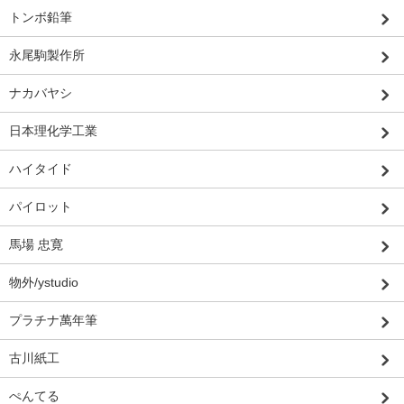
トンボ鉛筆
永尾駒製作所
ナカバヤシ
日本理化学工業
ハイタイド
パイロット
馬場 忠寛
物外/ystudio
プラチナ萬年筆
古川紙工
ぺんてる