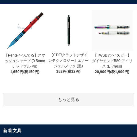
【CDT/クラフトデザイ
【Pentel/ぺんてる】スマ
【TWSBI/ツイスビー】
ンテクノロジー】エナー
ッシュシャープ (0.5mm/
ダイヤモンド580 アイリ
ジェルノック (黒)
レッドブルｰ軸)
ス (EF/極細)
352円(税32円)
1,650円(税150円)
20,900円(税1,900円)
もっと見る
新着文具