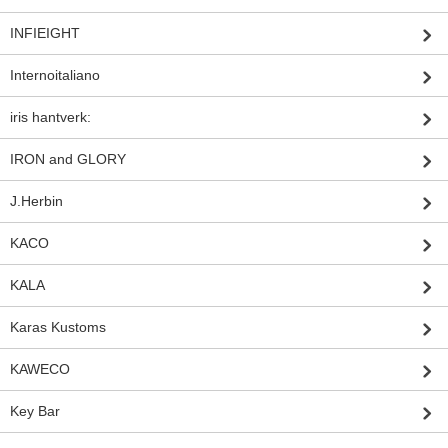
INFIEIGHT
Internoitaliano
iris hantverk:
IRON and GLORY
J.Herbin
KACO
KALA
Karas Kustoms
KAWECO
Key Bar