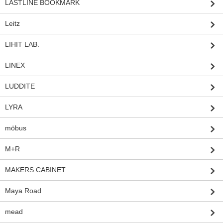
LASTLINE BOOKMARK
Leitz
LIHIT LAB.
LINEX
LUDDITE
LYRA
möbus
M+R
MAKERS CABINET
Maya Road
mead