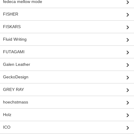
fedeca mellow mode
FISHER
FISKARS
Fluid Writing
FUTAGAMI
Galen Leather
GeckoDesign
GREY RAY
hoechstmass
Holz
ICO