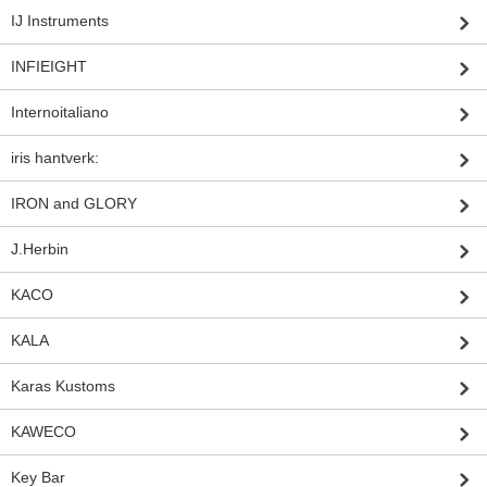
IJ Instruments
INFIEIGHT
Internoitaliano
iris hantverk:
IRON and GLORY
J.Herbin
KACO
KALA
Karas Kustoms
KAWECO
Key Bar