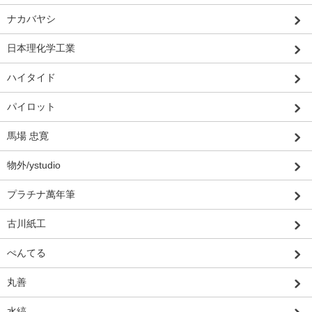
ナカバヤシ
日本理化学工業
ハイタイド
パイロット
馬場 忠寛
物外/ystudio
プラチナ萬年筆
古川紙工
ぺんてる
丸善
水縞