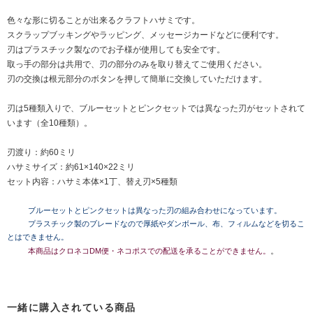
色々な形に切ることが出来るクラフトハサミです。
スクラップブッキングやラッピング、メッセージカードなどに便利です。
刃はプラスチック製なのでお子様が使用しても安全です。
取っ手の部分は共用で、刃の部分のみを取り替えてご使用ください。
刃の交換は根元部分のボタンを押して簡単に交換していただけます。
刃は5種類入りで、ブルーセットとピンクセットでは異なった刃がセットされて
います（全10種類）。
刃渡り：約60ミリ
ハサミサイズ：約61×140×22ミリ
セット内容：ハサミ本体×1丁、替え刃×5種類
ブルーセットとピンクセットは異なった刃の組み合わせになっています。
プラスチック製のブレードなので厚紙やダンボール、布、フィルムなどを切るこ
とはできません。
。
本商品はクロネコDM便・ネコポスでの配送を承ることができません。
一緒に購入されている商品