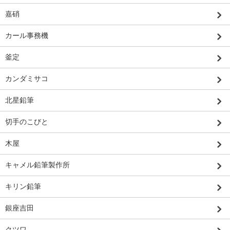
嘉硝
カール事務機
釜定
カンダミサコ
北星鉛筆
切手のこびと
木屋
キャメル鉛筆製作所
キリン鉛筆
銀座吉田
クツワ