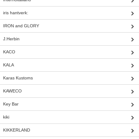
iris hantverk:
IRON and GLORY
J.Herbin
KACO
KALA
Karas Kustoms
KAWECO
Key Bar
kiki
KIKKERLAND