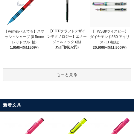
【CDT/クラフトデザイ
【Pentel/ぺんてる】スマ
【TWSBI/ツイスビー】
ンテクノロジー】エナー
ッシュシャープ (0.5mm/
ダイヤモンド580 アイリ
ジェルノック (黒)
レッドブルｰ軸)
ス (EF/極細)
352円(税32円)
1,650円(税150円)
20,900円(税1,900円)
もっと見る
新着文具