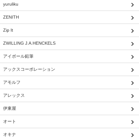
yuruliku
ZENITH
Zip It
ZWILLING J.A.HENCKELS
アイボール鉛筆
アックスコーポレーション
アモルフ
アレックス
伊東屋
オート
オキナ