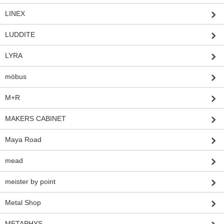
LINEX
LUDDITE
LYRA
möbus
M+R
MAKERS CABINET
Maya Road
mead
meister by point
Metal Shop
METAPHYS