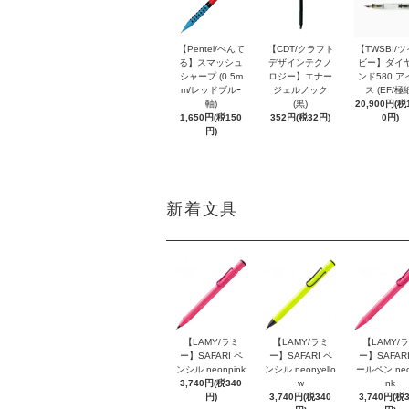
【Pentel/ぺんて
【CDT/クラフト
【TWSBI/
る】スマッシュ
デザインテクノ
ビー】ダイ
シャープ (0.5m
ロジー】エナー
ンド580 ア
m/レッドブルｰ
ジェルノック
ス (EF/極
軸)
(黒)
20,900円(税1
1,650円(税150
352円(税32円)
0円)
円)
新着文具
【LAMY/ラミ
【LAMY/ラミ
【LAMY/
ー】SAFARI ペ
ー】SAFARI ペ
ー】SAFARI
ンシル neonpink
ンシル neonyello
ールペン neo
3,740円(税340
w
nk
円)
3,740円(税340
3,740円(税