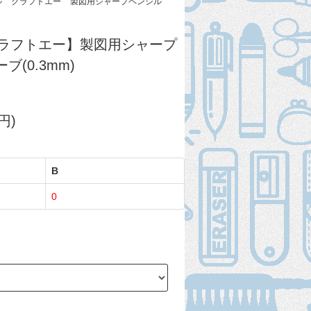
ル
クラフトエー
製図用シャープペンシル
A/クラフトエー】製図用シャープ
ブ(0.3mm)
円)
B
0