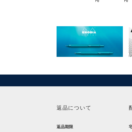
円)
円)
返品について
返品期限