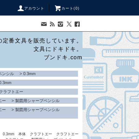
アカウント
カート(
0
)
の定番文具を販売しています。
文具にドキドキ。
ブンドキ.com
ペンシル
>
0.3mm
0.3mm
クラフトエー
エー
>
製図用シャープペンシル
エー
>
製図用シャープペンシル
0.3mm
本体
クラフトエー
クラフトエー