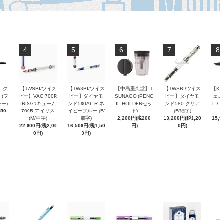
4
5
6
7
8
 ク
【TWSBI/ツイス
【TWSBI/ツイス
【中島重久堂】T
【TWSBI/ツイス
【K
 (フ
ビー】VAC 700R
ビー】ダイヤモ
SUNAGO (PENC
ビー】ダイヤモ
ェコ
ー)
IRIS/バキューム
ンド580AL R ネ
IL HOLDERセッ
ンド580 クリア
L 
250
700R アイリス
イビーブルー (F/
ト)
(F/細字)
(M/中字)
細字)
2,200円(税200
13,200円(税1,20
15
22,000円(税2,00
16,500円(税1,50
円)
0円)
0円)
0円)