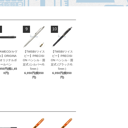
9
10
AWECO/カヴ
【TWSBI/ツイス
【TWSBI/ツイス
】ORIGINA
ビー】PRECISI
ビー】PRECISI
/ オリジナルボ
ON ペンシル・固
ON ペンシル・固
ールペン
定式 (シルバー/0.
定式 (ブラック/0.
,950円(税1,45
5mm )
5mm )
0円)
6,050円(税550
6,050円(税550
円)
円)