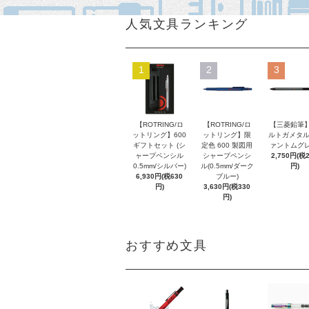
人気文具ランキング
1
2
3
【ROTRING/ロ
【ROTRING/ロ
【三菱鉛筆】
ットリング】600
ットリング】限
ルトガメタル
ギフトセット (シ
定色 600 製図用
ァントムグレ
ャープペンシル
シャープペンシ
2,750円(税
0.5mm/シルバー)
ル(0.5mm/ダーク
円)
6,930円(税630
ブルー)
円)
3,630円(税330
円)
おすすめ文具