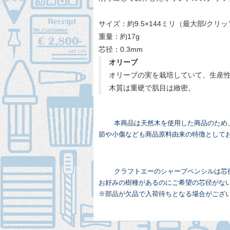
サイズ：約9.5×144ミリ（最大部/クリ
重量：約17g
芯径：0.3mm
オリーブ
オリーブの実を栽培していて、生産
木質は重硬で肌目は緻密。
本商品は天然木を使用した商品のため
節や小傷なども商品原料由来の特徴として
クラフトエーのシャープペンシルは芯径を変
お好みの樹種があるのにご希望の芯径がな
※部品が欠品で入荷待ちとなる場合がござ