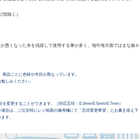
ップ部除く）
性が悪くなった木を伐採して使用する事が多く、地中海方面ではまな板
、商品ごとに色味や木目が異なっています。
お愉しみください。
更することができます。（対応芯径：0.3mm/0.5mm/0.7mm）
い場合は、ご注文時にレジ画面の備考欄にて「芯径変更希望」とお書き添え下
います。