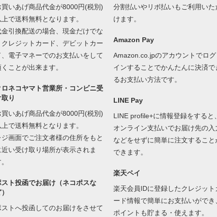
お買いあげ商品代金が8000円(税別)
分割払いやリボ払いもご利用いた
以上で送料無料となります。
けます。
代金引換配送の場合、現金だけでな
Amazon Pay
くクレジットカード、デビットカー
ド、電子マネーでのお支払いをして
Amazon.co.jpのアカウントでログ
頂くことが出来ます。
インすることでかんたんに決済で
るお支払い方法です。
クロネコヤマト営業所・コンビニ受
け取り
LINE Pay
お買いあげ商品代金が8000円(税別)
LINE profile+に情報登録をすると
以上で送料無料となります。
オンライン支払いでお届け先の入
レジ画面でご注文者様の住所をもと
などをせずに簡単に注文すること
に近い受け取り場所が表示されま
できます。
す。
楽天ペイ
ポスト投函でお届け（ネコポスな
楽天会員IDに登録したクレジット
ど）
ード情報で簡単にお支払いができ
ポストへ投函してのお届けをさせて
ポイントも貯まる・使えます。