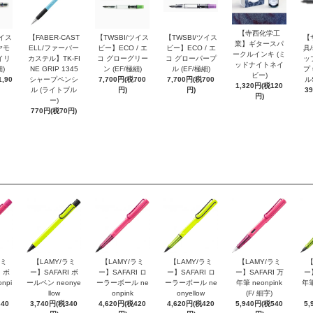
【寺西化学工
ツイス
【FABER-CAST
【TWSBI/ツイス
【TWSBI/ツイス
【
業】ギタースパ
ヤモ
ELL/ファーバー
ビー】ECO / エ
ビー】ECO / エ
具/
ークルインキ (ミ
イリ
カステル】TK-FI
コ グローグリー
コ グローパープ
ッ
ッドナイトネイ
細)
NE GRIP 1345
ン (EF/極細)
ル (EF/極細)
プ 
ビー)
,90
シャープペンシ
7,700円(税700
7,700円(税700
ル
1,320円(税120
ル (ライトブル
円)
円)
3
円)
ー)
770円(税70円)
ラミ
【LAMY/ラミ
【LAMY/ラミ
【LAMY/ラミ
【LAMY/ラミ
【
 ボ
ー】SAFARI ボ
ー】SAFARI ロ
ー】SAFARI ロ
ー】SAFARI 万
ー
npi
ールペン neonye
ーラーボール ne
ーラーボール ne
年筆 neonpink
年筆
llow
onpink
onyellow
(F/ 細字)
340
3,740円(税340
4,620円(税420
4,620円(税420
5,940円(税540
5,