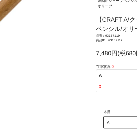
製図用シャープペンシ
オリーブ
【CRAFT 
ペンシル/オリー
品番：63137119
商品ID：63137119
7,480円(税680
在庫状況
0
A
0
木目