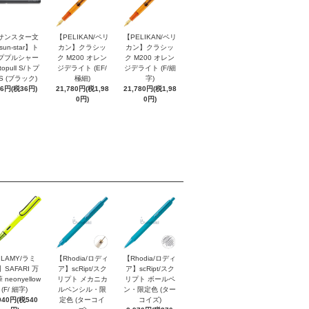
サンスター文
【PELIKAN/ペリ
【PELIKAN/ペリ
sun-star】ト
カン】クラシッ
カン】クラシッ
ププルシャー
ク M200 オレン
ク M200 オレン
topull S/トプ
ジデライト (EF/
ジデライト (F/細
S (ブラック)
極細)
字)
96円(税36円)
21,780円(税1,98
21,780円(税1,98
0円)
0円)
LAMY/ラミ
【Rhodia/ロディ
【Rhodia/ロディ
】SAFARI 万
ア】scRipt/スク
ア】scRipt/スク
 neonyellow
リプト メカニカ
リプト ボールペ
(F/ 細字)
ルペンシル・限
ン・限定色 (ター
940円(税540
定色 (ターコイ
コイズ)