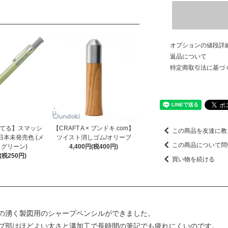
オプションの値段詳
返品について
特定商取引法に基づ
ぺんてる】スマッシ
【CRAFT A × ブンドキ.com】
この商品を友達に教
本未発売色 (メ
ツイスト消しゴム/オリーブ
この商品について問
グリーン)
4,400円(税400円)
円(税250円)
買い物を続ける
の湧く製図用のシャープペンシルができました。
プ部はほどよい太さと溝加工で長時間の筆記でも疲れにくいのです。