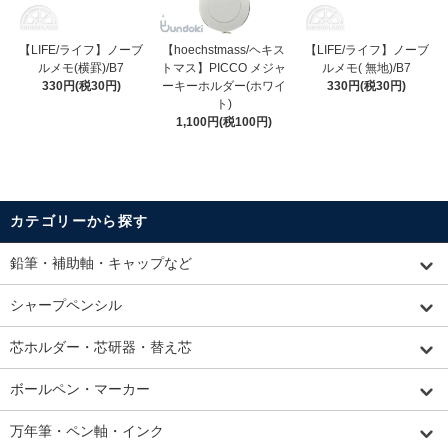
【LIFE/ライフ】ノーブ
【hoechstmass/ヘキス
【LIFE/ライフ】ノーブ
ルメモ(横罫)/B7
トマス】PICCO メジャ
ルメモ( 無地)/B7
330円(税30円)
ーキーホルダー(ホワイ
330円(税30円)
ト)
1,100円(税100円)
カテゴリーから探す
鉛筆・補助軸・キャップなど
シャープペンシル
芯ホルダー・芯研器・替え芯
ボールペン・マーカー
万年筆・ペン軸・インク