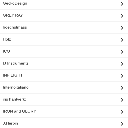
GeckoDesign
GREY RAY
hoechstmass
Holz
ICO
IJ Instruments
INFIEIGHT
Internoitaliano
iris hantverk:
IRON and GLORY
J.Herbin