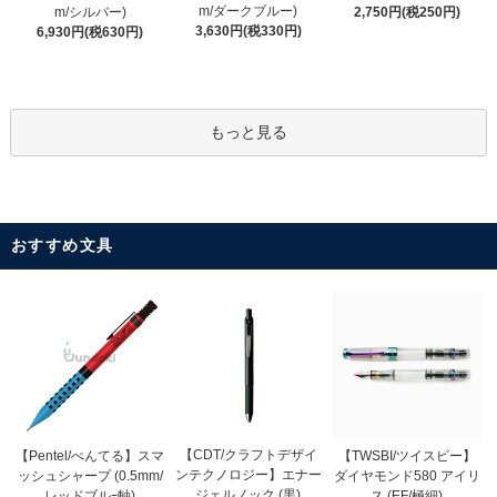
m/ダークブルー)
m/シルバー)
2,750円(税250円)
3,630円(税330円)
6,930円(税630円)
もっと見る
おすすめ文具
【CDT/クラフトデザイ
【Pentel/ぺんてる】スマ
【TWSBI/ツイスビー】
ンテクノロジー】エナー
ッシュシャープ (0.5mm/
ダイヤモンド580 アイリ
ジェルノック (黒)
レッドブルｰ軸)
ス (EF/極細)