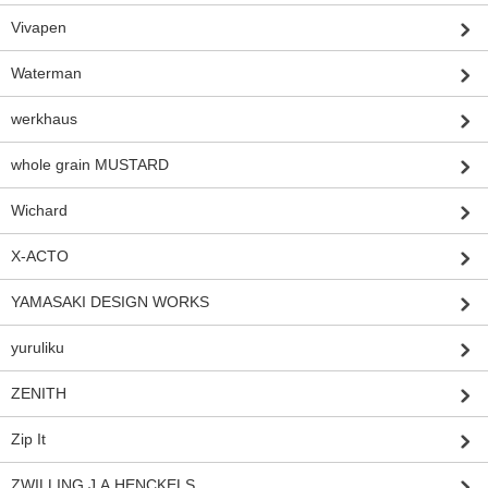
Vivapen
Waterman
werkhaus
whole grain MUSTARD
Wichard
X-ACTO
YAMASAKI DESIGN WORKS
yuruliku
ZENITH
Zip It
ZWILLING J.A.HENCKELS