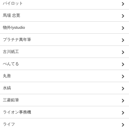
パイロット
馬場 忠寛
物外/ystudio
プラチナ萬年筆
古川紙工
ぺんてる
丸善
水縞
三菱鉛筆
ライオン事務機
ライフ