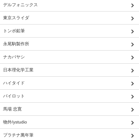
デルフォニックス
東京スライダ
トンボ鉛筆
永尾駒製作所
ナカバヤシ
日本理化学工業
ハイタイド
パイロット
馬場 忠寛
物外/ystudio
プラチナ萬年筆