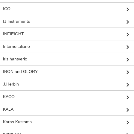
ICO
IJ Instruments
INFIEIGHT
Internoitaliano
iris hantverk:
IRON and GLORY
J.Herbin
KACO
KALA
Karas Kustoms