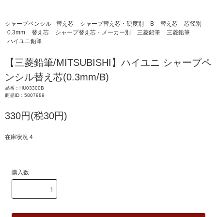
シャープペンシル
替え芯
シャープ替え芯・硬度別
B
替え芯
芯径別
0.3mm
替え芯
シャープ替え芯・メーカー別
三菱鉛筆
三菱鉛筆
ハイユニ鉛筆
【三菱鉛筆/MITSUBISHI】ハイユニ シャープペ
ンシル替え芯(0.3mm/B)
品番：HU03300B
商品ID：5807989
330円(税30円)
在庫状況 4
購入数