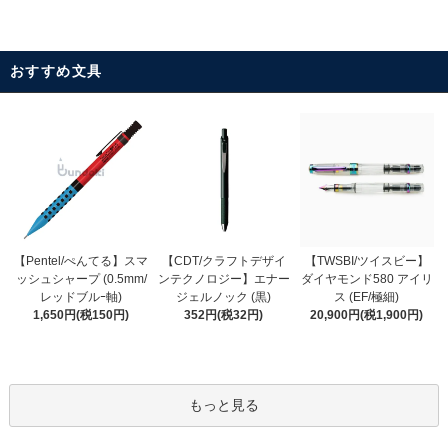
おすすめ文具
【CDT/クラフトデザイ
【Pentel/ぺんてる】スマ
【TWSBI/ツイスビー】
ンテクノロジー】エナー
ッシュシャープ (0.5mm/
ダイヤモンド580 アイリ
ジェルノック (黒)
レッドブルｰ軸)
ス (EF/極細)
352円(税32円)
1,650円(税150円)
20,900円(税1,900円)
もっと見る