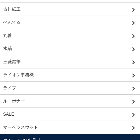
古川紙工
ぺんてる
丸善
水縞
三菱鉛筆
ライオン事務機
ライフ
ル・ボナー
SALE
マーベラスウッド