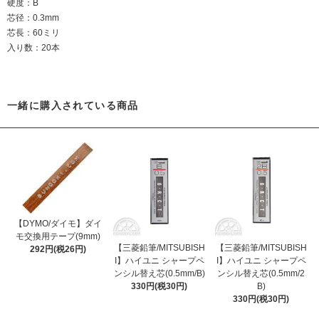
硬度：B
芯径：0.3mm
芯長：60ミリ
入り数：20本
一緒に購入されている商品
【DYMO/ダイモ】ダイ
モ交換用テープ(9mm)
【三菱鉛筆/MITSUBISH
【三菱鉛筆/MITSUBISH
292円(税26円)
I】ハイユニ シャープペ
I】ハイユニ シャープペ
ンシル替え芯(0.5mm/B)
ンシル替え芯(0.5mm/2
330円(税30円)
B)
330円(税30円)