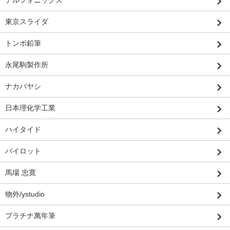
東京スライダ
トンボ鉛筆
永尾駒製作所
ナカバヤシ
日本理化学工業
ハイタイド
パイロット
馬場 忠寛
物外/ystudio
プラチナ萬年筆