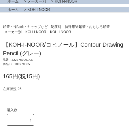
ホーム
>
メーカー別
>
KOH-I-NOOR
ホーム
>
KOH-I-NOOR
鉛筆・補助軸・キャップなど
硬度別
特殊用途鉛筆・おもしろ鉛筆
メーカー別
KOH-I-NOOR
KOH-I-NOOR
【KOH-I-NOOR/コヒノール】Contour Drawing
Pencil (グレー)
品番：3223760001KS
商品ID：100970505
165円(税15円)
在庫状況 26
購入数