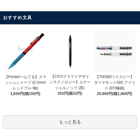
おすすめ文具
【CDT/クラフトデザイ
【Pentel/ぺんてる】スマ
【TWSBI/ツイスビー】
ンテクノロジー】エナー
ッシュシャープ (0.5mm/
ダイヤモンド580 アイリ
ジェルノック (黒)
レッドブルｰ軸)
ス (EF/極細)
352円(税32円)
1,650円(税150円)
20,900円(税1,900円)
もっと見る