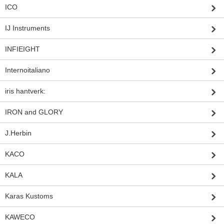
ICO
IJ Instruments
INFIEIGHT
Internoitaliano
iris hantverk:
IRON and GLORY
J.Herbin
KACO
KALA
Karas Kustoms
KAWECO