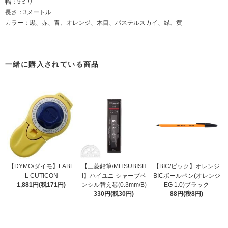
幅：9ミリ
長さ：3メートル
カラー：黒、赤、青、オレンジ、
木目、パステルスカイ、緑、黄
一緒に購入されている商品
【DYMO/ダイモ】LABE
【三菱鉛筆/MITSUBISH
【BIC/ビック】オレンジ
L CUTICON
I】ハイユニ シャープペ
BICボールペン(オレンジ
1,881円(税171円)
ンシル替え芯(0.3mm/B)
EG 1.0)ブラック
330円(税30円)
88円(税8円)