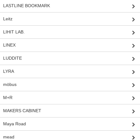
LASTLINE BOOKMARK
Leitz
LIHIT LAB.
LINEX
LUDDITE
LYRA
möbus
M+R
MAKERS CABINET
Maya Road
mead