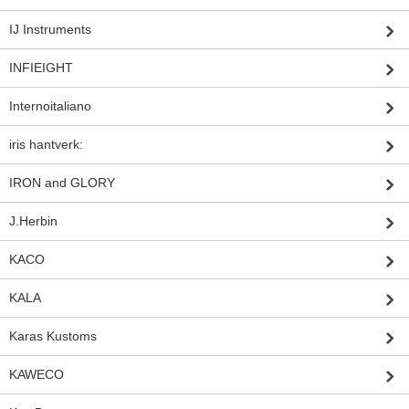
IJ Instruments
INFIEIGHT
Internoitaliano
iris hantverk:
IRON and GLORY
J.Herbin
KACO
KALA
Karas Kustoms
KAWECO