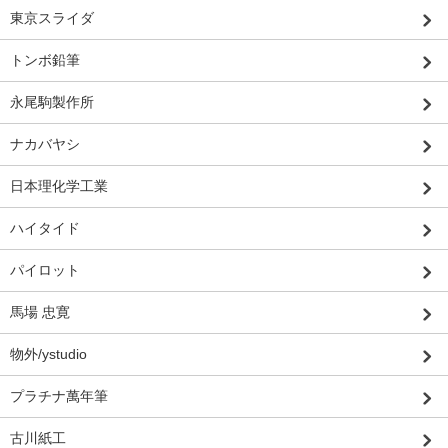
東京スライダ
トンボ鉛筆
永尾駒製作所
ナカバヤシ
日本理化学工業
ハイタイド
パイロット
馬場 忠寛
物外/ystudio
プラチナ萬年筆
古川紙工