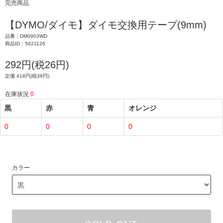
完売商品
【DYMO/ダイモ】ダイモ交換用テープ(9mm)
品番：DM0903WD
商品ID：5621126
292円(税26円)
定価 418円(税38円)
在庫状況
0
黒
赤
青
オレンジ
0
0
0
0
カラー