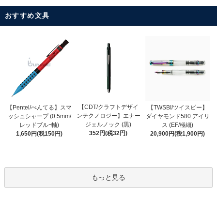
おすすめ文具
【CDT/クラフトデザイ
【Pentel/ぺんてる】スマ
【TWSBI/ツイスビー】
ンテクノロジー】エナー
ッシュシャープ (0.5mm/
ダイヤモンド580 アイリ
ジェルノック (黒)
レッドブルｰ軸)
ス (EF/極細)
352円(税32円)
1,650円(税150円)
20,900円(税1,900円)
もっと見る