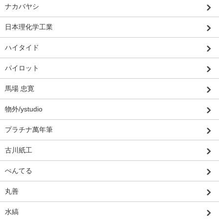
ナカバヤシ
日本理化学工業
ハイタイド
パイロット
馬場 忠寛
物外/ystudio
プラチナ萬年筆
古川紙工
ぺんてる
丸善
水縞