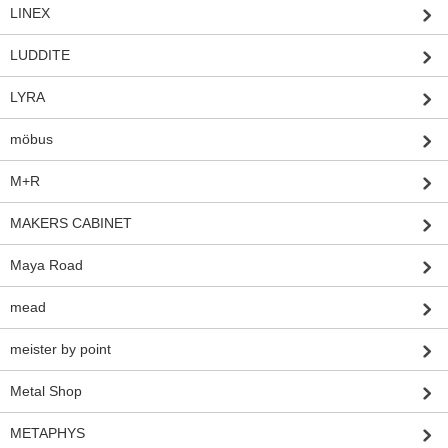
LINEX
LUDDITE
LYRA
möbus
M+R
MAKERS CABINET
Maya Road
mead
meister by point
Metal Shop
METAPHYS