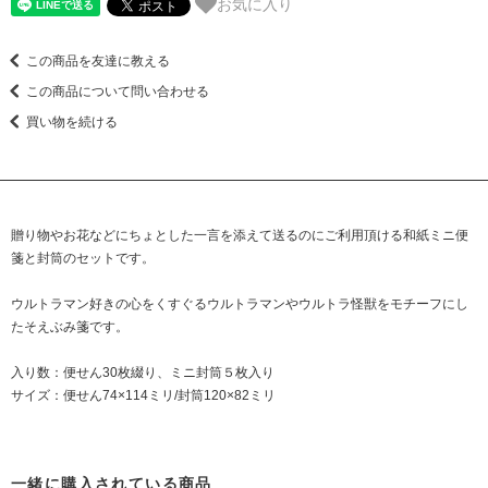
お気に入り
この商品を友達に教える
この商品について問い合わせる
買い物を続ける
贈り物やお花などにちょとした一言を添えて送るのにご利用頂ける和紙ミニ便
箋と封筒のセットです。
ウルトラマン好きの心をくすぐるウルトラマンやウルトラ怪獣をモチーフにし
たそえぶみ箋です。
入り数：便せん30枚綴り、ミニ封筒５枚入り
サイズ：便せん74×114ミリ/封筒120×82ミリ
一緒に購入されている商品