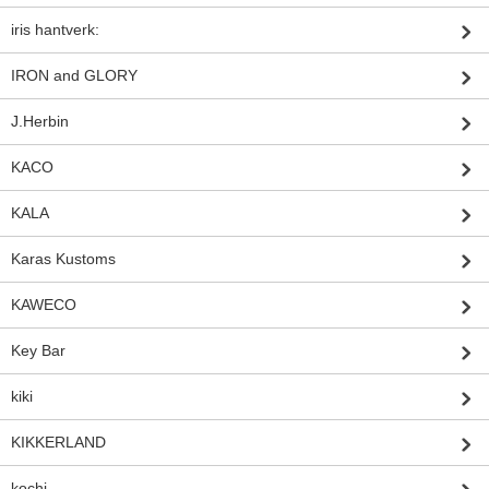
iris hantverk:
IRON and GLORY
J.Herbin
KACO
KALA
Karas Kustoms
KAWECO
Key Bar
kiki
KIKKERLAND
kochi