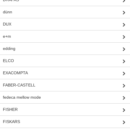
dünn
DUX
e+m
edding
ELCO
EXACOMPTA
FABER-CASTELL
fedeca mellow mode
FISHER
FISKARS