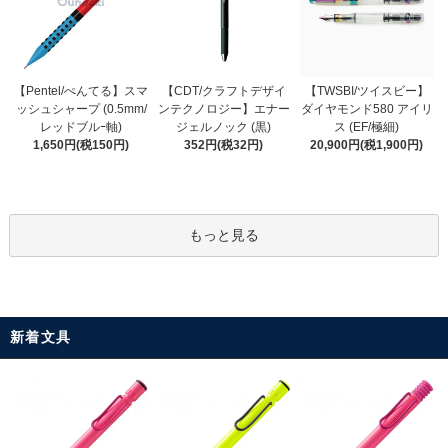
【CDT/クラフトデザイ
【Pentel/ぺんてる】スマ
【TWSBI/ツイスビー】
ンテクノロジー】エナー
ッシュシャープ (0.5mm/
ダイヤモンド580 アイリ
ジェルノック (黒)
レッドブルｰ軸)
ス (EF/極細)
352円(税32円)
1,650円(税150円)
20,900円(税1,900円)
もっと見る
新着文具