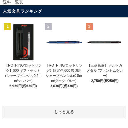
送料一覧表
人気文具ランキング
1
2
3
【ROTRING/ロットリン
【ROTRING/ロットリン
【三菱鉛筆】 クルトガ
グ】限定色 600 製図用
グ】600 ギフトセット
メタル (ファントムグレ
シャープペンシル(0.5m
(シャープペンシル0.5m
ー)
m/ダークブルー)
m/シルバー)
2,750円(税250円)
3,630円(税330円)
6,930円(税630円)
もっと見る