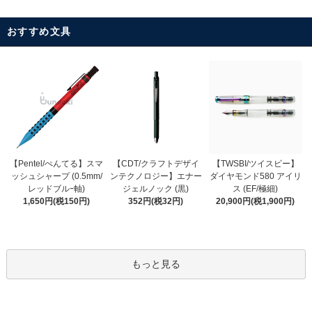
おすすめ文具
【CDT/クラフトデザイ
【Pentel/ぺんてる】スマ
【TWSBI/ツイスビー】
ンテクノロジー】エナー
ッシュシャープ (0.5mm/
ダイヤモンド580 アイリ
ジェルノック (黒)
レッドブルｰ軸)
ス (EF/極細)
352円(税32円)
1,650円(税150円)
20,900円(税1,900円)
もっと見る