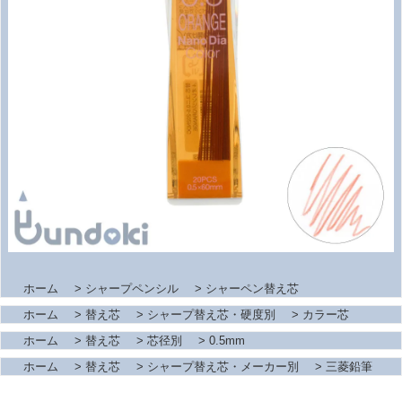
ホーム
>
シャープペンシル
>
シャーペン替え芯
ホーム
>
替え芯
>
シャープ替え芯・硬度別
>
カラー芯
ホーム
>
替え芯
>
芯径別
>
0.5mm
ホーム
>
替え芯
>
シャープ替え芯・メーカー別
>
三菱鉛筆