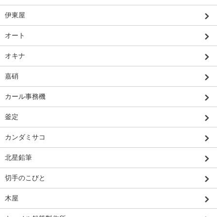
伊東屋
オート
オキナ
嘉硝
カール事務機
釜定
カンダミサコ
北星鉛筆
切手のこびと
木屋