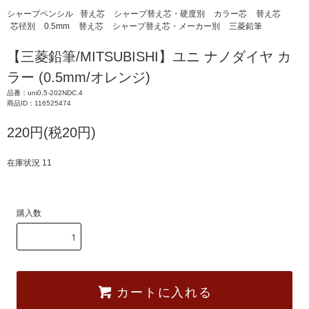
シャープペンシル
替え芯
シャープ替え芯・硬度別
カラー芯
替え芯
芯径別
0.5mm
替え芯
シャープ替え芯・メーカー別
三菱鉛筆
【三菱鉛筆/MITSUBISHI】ユニ ナノダイヤ カ
ラー (0.5mm/オレンジ)
品番：uni0.5-202NDC.4
商品ID：116525474
220円(税20円)
在庫状況 11
購入数
カートに入れる