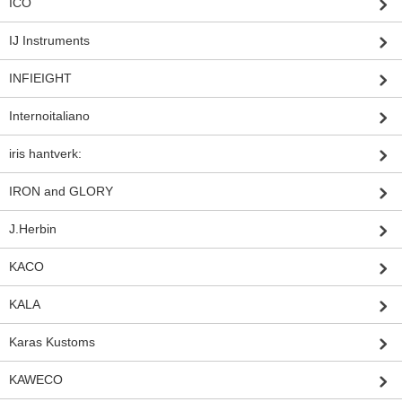
ICO
IJ Instruments
INFIEIGHT
Internoitaliano
iris hantverk:
IRON and GLORY
J.Herbin
KACO
KALA
Karas Kustoms
KAWECO