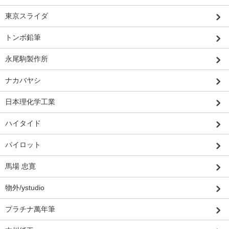
東京スライダ
トンボ鉛筆
永尾駒製作所
ナカバヤシ
日本理化学工業
ハイタイド
パイロット
馬場 忠寛
物外/ystudio
プラチナ萬年筆