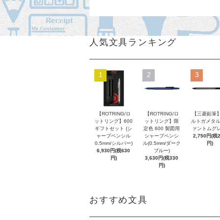
人気文具ランキング
1
2
3
【ROTRING/ロ
【ROTRING/ロ
【三菱鉛筆】
ットリング】600
ットリング】限
ルトガメタル
ギフトセット (シ
定色 600 製図用
ァントムグレ
ャープペンシル
シャープペンシ
2,750円(税
0.5mm/シルバー)
ル(0.5mm/ダーク
円)
6,930円(税630
ブルー)
円)
3,630円(税330
円)
おすすめ文具