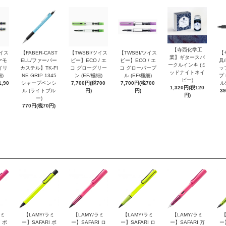
【寺西化学工
ツイス
【FABER-CAST
【TWSBI/ツイス
【TWSBI/ツイス
【
業】ギタースパ
ヤモ
ELL/ファーバー
ビー】ECO / エ
ビー】ECO / エ
具/
ークルインキ (ミ
イリ
カステル】TK-FI
コ グローグリー
コ グローパープ
ッ
ッドナイトネイ
細)
NE GRIP 1345
ン (EF/極細)
ル (EF/極細)
プ 
ビー)
,90
シャープペンシ
7,700円(税700
7,700円(税700
ル
1,320円(税120
ル (ライトブル
円)
円)
3
円)
ー)
770円(税70円)
ラミ
【LAMY/ラミ
【LAMY/ラミ
【LAMY/ラミ
【LAMY/ラミ
【
 ボ
ー】SAFARI ボ
ー】SAFARI ロ
ー】SAFARI ロ
ー】SAFARI 万
ー