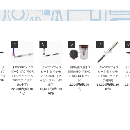
4
5
6
7
8
 ク
【TWSBI/ツイス
【TWSBI/ツイス
【中島重久堂】T
【TWSBI/ツイス
【K
 (フ
ビー】VAC 700R
ビー】ダイヤモ
SUNAGO (PENC
ビー】ダイヤモ
ェコ
ー)
IRIS/バキューム
ンド580AL R ネ
IL HOLDERセッ
ンド580 クリア
L 
250
700R アイリス
イビーブルー (F/
ト)
(F/細字)
(M/中字)
細字)
2,200円(税200
13,200円(税1,20
15
22,000円(税2,00
16,500円(税1,50
円)
0円)
0円)
0円)