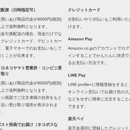
宅配便（日時指定可）
クレジットカード
お買いあげ商品代金が8000円(税別)
分割払いやリボ払いもご利用いた
以上で送料無料となります。
けます。
代金引換配送の場合、現金だけでな
Amazon Pay
くクレジットカード、デビットカー
ド、電子マネーでのお支払いをして
Amazon.co.jpのアカウントでログ
頂くことが出来ます。
インすることでかんたんに決済で
るお支払い方法です。
クロネコヤマト営業所・コンビニ受
け取り
LINE Pay
お買いあげ商品代金が8000円(税別)
LINE profile+に情報登録をすると
以上で送料無料となります。
オンライン支払いでお届け先の入
レジ画面でご注文者様の住所をもと
などをせずに簡単に注文すること
に近い受け取り場所が表示されま
できます。
す。
楽天ペイ
ポスト投函でお届け（ネコポスな
楽天会員IDに登録したクレジット