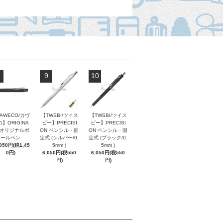
9
10
AWECO/カヴ
【TWSBI/ツイス
【TWSBI/ツイス
】ORIGINA
ビー】PRECISI
ビー】PRECISI
/ オリジナルボ
ON ペンシル・固
ON ペンシル・固
ールペン
定式 (シルバー/0.
定式 (ブラック/0.
,950円(税1,45
5mm )
5mm )
0円)
6,050円(税550
6,050円(税550
円)
円)