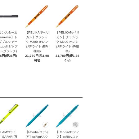
サンスター文
【PELIKAN/ペリ
【PELIKAN/ペリ
sun-star】ト
カン】クラシッ
カン】クラシッ
ププルシャー
ク M200 オレン
ク M200 オレン
topull S/トプ
ジデライト (EF/
ジデライト (F/細
S (ブラック)
極細)
字)
96円(税36円)
21,780円(税1,98
21,780円(税1,98
0円)
0円)
LAMY/ラミ
【Rhodia/ロディ
【Rhodia/ロディ
】SAFARI 万
ア】scRipt/スク
ア】scRipt/スク