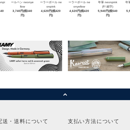
npi
ールペン neonye
ーラーボール ne
ーラーボール ne
年筆 neonpink
年筆
llow
onpink
onyellow
(F/ 細字)
340
3,740円(税340
4,620円(税420
4,620円(税420
5,940円(税540
5,
円)
円)
円)
円)
配送・送料について
支払い方法について