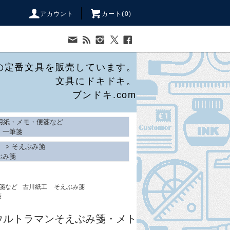
アカウント
カート(
0
)
の定番文具を販売しています。
文具にドキドキ。
ブンドキ.com
用紙・メモ・便箋など
・一筆箋
>
そえぶみ箋
ぶみ箋
箋など
古川紙工
そえぶみ箋
箋
ウルトラマンそえぶみ箋・メト