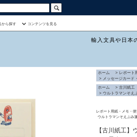
名から探す
コンテンツを見る
輸入文具や日本
ホーム
>
レポート
>
メッセージカード
ホーム
>
古川紙工
>
ウルトラマンそえ
レポート用紙・メモ・便
ウルトラマンそえぶみ
【古川紙工】