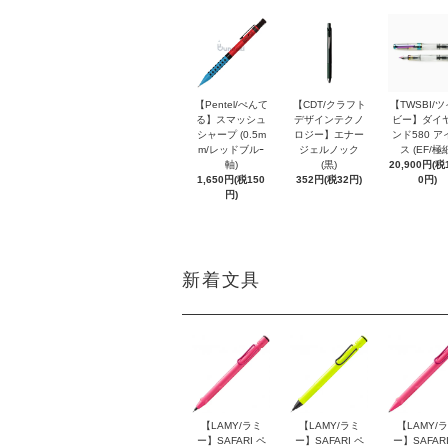
【Pentel/ぺんて
【CDT/クラフト
【TWSBI/
る】スマッシュ
デザインテクノ
ビー】ダイ
シャープ (0.5m
ロジー】エナー
ンド580 ア
m/レッドブルｰ
ジェルノック
ス (EF/極
軸)
(黒)
20,900円(税1
1,650円(税150
352円(税32円)
0円)
円)
新着文具
【LAMY/ラミ
【LAMY/ラミ
【LAMY/
ー】SAFARI ペ
ー】SAFARI ペ
ー】SAFARI