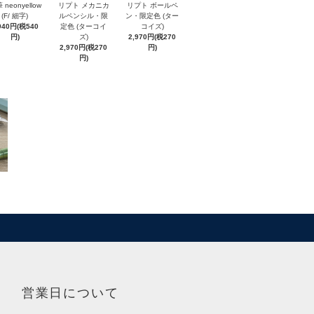
 neonyellow
リプト メカニカ
リプト ボールペ
(F/ 細字)
ルペンシル・限
ン・限定色 (ター
940円(税540
定色 (ターコイ
コイズ)
円)
ズ)
2,970円(税270
2,970円(税270
円)
円)
営業日について