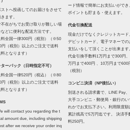
ど）
ード情報で簡単にお支払いができ
ポストへ投函してのお届けをさせて
ポイントも貯まる・使えます。
頂きます。
ご不在がちでお受け取りが難しい場
代金引換配送
合などに便利な配送方法です。
現金だけでなくクレジットカード
送料全国一律300円（税別）（※50
デビットカード、電子マネーでの
00円（税別）以上のご注文で送料
支払いをして頂くことが出来ます
無料となります）
代金引換手数料1万円まで300円、
万円まで400円 、10万円まで600
レターパック（日時指定不可）
（税別）
送料全国一律520円（税込）（※80
00円（税別）以上のご注文で送料
コンビニ決済（NP後払い）
無料となります）
別送される請求書で、LINE Pay、
大手コンビニ・郵便局・銀行のい
MS
れかでお支払下さい。利用限度額
e will contact you regarding the t
累計残高で5万円迄です。 決済手
tal amount due, including shipping
料250円。
ost after we receive your order inq