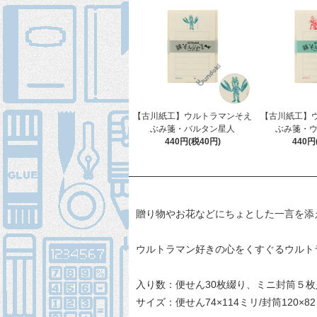
【古川紙工】ウルトラマンそえ
【古川紙工】
ぶみ箋・バルタン星人
ぶみ箋・ウ
440円(税40円)
440円
贈り物やお花などにちょとした一言を添
ウルトラマン好きの心をくすぐるウルト
入り数：便せん30枚綴り、ミニ封筒５枚
サイズ：便せん74×114ミリ/封筒120×8