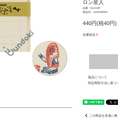
ロン星人
品番：KLH-MT
商品ID：144030964
440円(税40円)
在庫状況
0
返品について
特定商取引法に基づ
この商品を友達に教