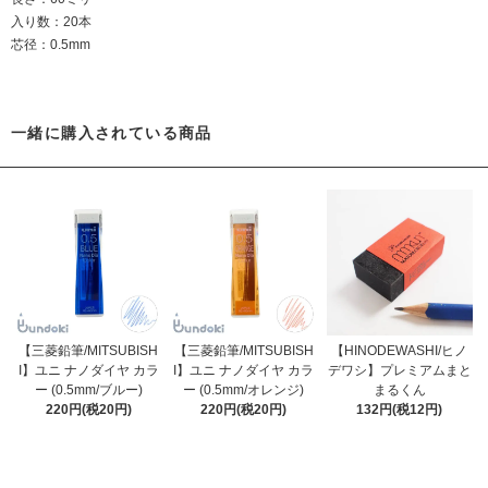
入り数：20本
芯径：0.5mm
一緒に購入されている商品
【三菱鉛筆/MITSUBISH
【三菱鉛筆/MITSUBISH
【HINODEWASHI/ヒノ
I】ユニ ナノダイヤ カラ
I】ユニ ナノダイヤ カラ
デワシ】プレミアムまと
ー (0.5mm/ブルー)
ー (0.5mm/オレンジ)
まるくん
220円(税20円)
220円(税20円)
132円(税12円)