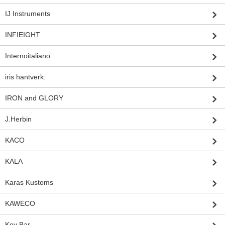
IJ Instruments
INFIEIGHT
Internoitaliano
iris hantverk:
IRON and GLORY
J.Herbin
KACO
KALA
Karas Kustoms
KAWECO
Key Bar