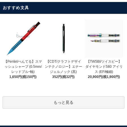
おすすめ文具
【CDT/クラフトデザイ
【Pentel/ぺんてる】スマ
【TWSBI/ツイスビー】
ンテクノロジー】エナー
ッシュシャープ (0.5mm/
ダイヤモンド580 アイリ
ジェルノック (黒)
レッドブルｰ軸)
ス (EF/極細)
352円(税32円)
1,650円(税150円)
20,900円(税1,900円)
もっと見る