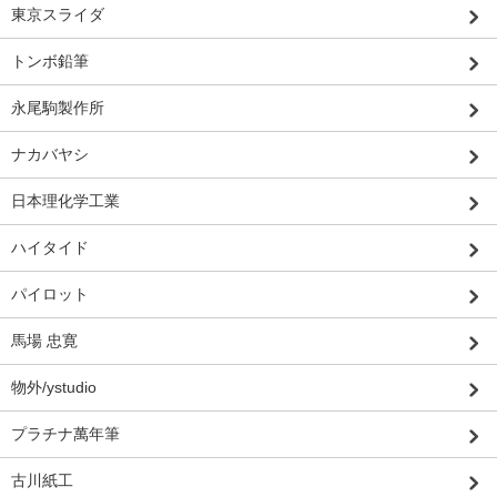
東京スライダ
トンボ鉛筆
永尾駒製作所
ナカバヤシ
日本理化学工業
ハイタイド
パイロット
馬場 忠寛
物外/ystudio
プラチナ萬年筆
古川紙工