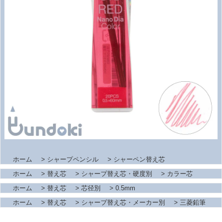
ホーム
>
シャープペンシル
>
シャーペン替え芯
ホーム
>
替え芯
>
シャープ替え芯・硬度別
>
カラー芯
ホーム
>
替え芯
>
芯径別
>
0.5mm
ホーム
>
替え芯
>
シャープ替え芯・メーカー別
>
三菱鉛筆