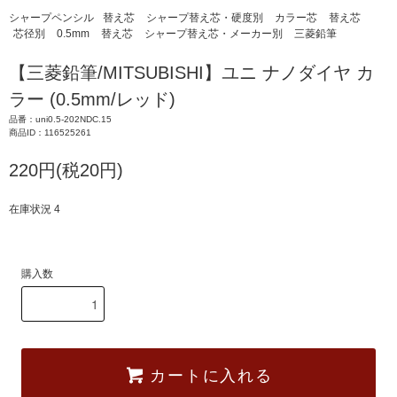
シャープペンシル
替え芯
シャープ替え芯・硬度別
カラー芯
替え芯
芯径別
0.5mm
替え芯
シャープ替え芯・メーカー別
三菱鉛筆
【三菱鉛筆/MITSUBISHI】ユニ ナノダイヤ カ
ラー (0.5mm/レッド)
品番：uni0.5-202NDC.15
商品ID：116525261
220円(税20円)
在庫状況 4
購入数
カートに入れる