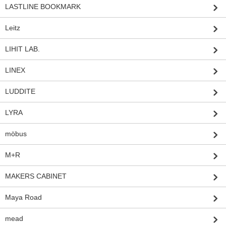
LASTLINE BOOKMARK
Leitz
LIHIT LAB.
LINEX
LUDDITE
LYRA
möbus
M+R
MAKERS CABINET
Maya Road
mead