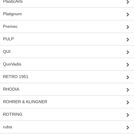
PlasticArts
Platignum
Premec
PULP
QUI
QuoVadis
RETRO 1951
RHODIA
ROHRER & KLINGNER
ROTRING
rubis