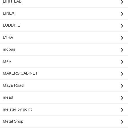
LIHIT LAB.
LINEX
LUDDITE
LYRA
möbus
M+R
MAKERS CABINET
Maya Road
mead
meister by point
Metal Shop