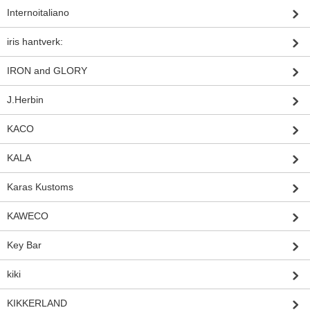
Internoitaliano
iris hantverk:
IRON and GLORY
J.Herbin
KACO
KALA
Karas Kustoms
KAWECO
Key Bar
kiki
KIKKERLAND