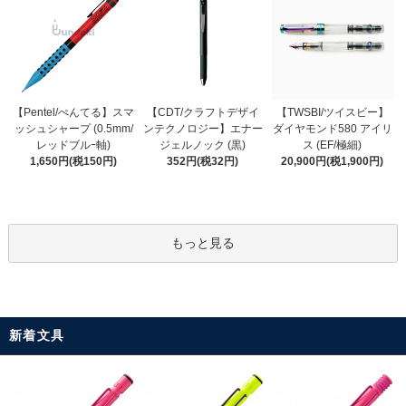
【CDT/クラフトデザイ
【Pentel/ぺんてる】スマ
【TWSBI/ツイスビー】
ンテクノロジー】エナー
ッシュシャープ (0.5mm/
ダイヤモンド580 アイリ
ジェルノック (黒)
レッドブルｰ軸)
ス (EF/極細)
352円(税32円)
1,650円(税150円)
20,900円(税1,900円)
もっと見る
新着文具