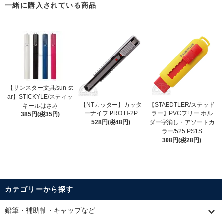
一緒に購入されている商品
【サンスター文具/sun-st
ar】STICKYLE/スティッ
【NTカッター】カッタ
【STAEDTLER/ステッド
キールはさみ
ーナイフ PRO H-2P
ラー】PVCフリー ホル
385円(税35円)
528円(税48円)
ダー字消し・アソートカ
ラー/525 PS1S
308円(税28円)
カテゴリーから探す
鉛筆・補助軸・キャップなど