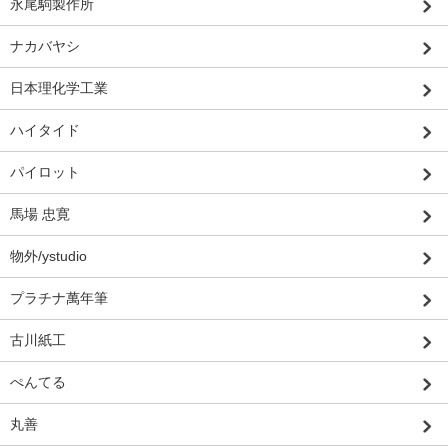
永尾駒製作所
ナカバヤシ
日本理化学工業
ハイタイド
パイロット
馬場 忠寛
物外/ystudio
プラチナ萬年筆
古川紙工
ぺんてる
丸善