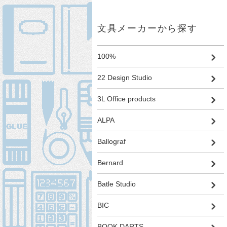
文具メーカーから探す
100%
22 Design Studio
3L Office products
ALPA
Ballograf
Bernard
Batle Studio
BIC
BOOK DARTS