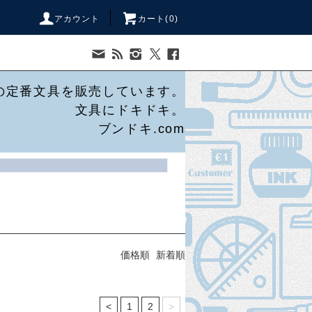
アカウント
カート(
0
)
の定番文具を販売しています。
文具にドキドキ。
ブンドキ.com
価格順
新着順
<
1
2
>