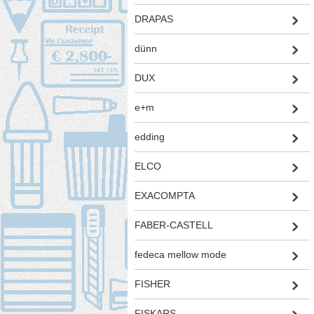
DRAPAS
dünn
DUX
e+m
edding
ELCO
EXACOMPTA
FABER-CASTELL
fedeca mellow mode
FISHER
FISKARS