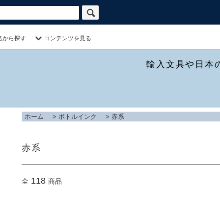
名から探す
コンテンツを見る
輸入文具や日本
ホーム
>
ボトルインク
>
赤系
赤系
118
全
商品