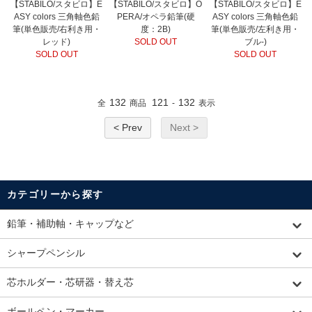
【STABILO/スタビロ】E
【STABILO/スタビロ】O
【STABILO/スタビロ】E
ASY colors 三角軸色鉛
PERA/オペラ鉛筆(硬
ASY colors 三角軸色鉛
筆(単色販売/右利き用・
度：2B)
筆(単色販売/左利き用・
レッド)
SOLD OUT
ブル-)
SOLD OUT
SOLD OUT
132
121
132
全
商品
-
表示
< Prev
Next >
カテゴリーから探す
鉛筆・補助軸・キャップなど
シャープペンシル
芯ホルダー・芯研器・替え芯
ボールペン・マーカー