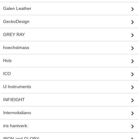
Galen Leather
GeckoDesign
GREY RAY
hoechstmass
Holz
ICO
IJ Instruments
INFIEIGHT
Internoitaliano
iris hantverk:
IRON and GLORY