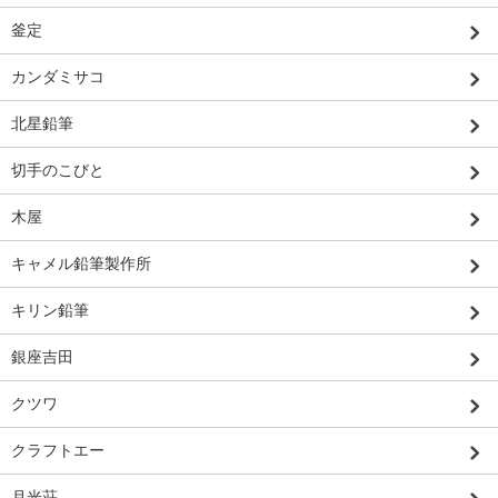
釜定
カンダミサコ
北星鉛筆
切手のこびと
木屋
キャメル鉛筆製作所
キリン鉛筆
銀座吉田
クツワ
クラフトエー
月光荘