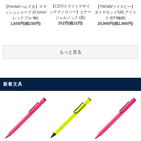
【CDT/クラフトデザイ
【Pentel/ぺんてる】スマ
【TWSBI/ツイスビー】
ンテクノロジー】エナー
ッシュシャープ (0.5mm/
ダイヤモンド580 アイリ
ジェルノック (黒)
レッドブルｰ軸)
ス (EF/極細)
352円(税32円)
1,650円(税150円)
20,900円(税1,900円)
もっと見る
新着文具