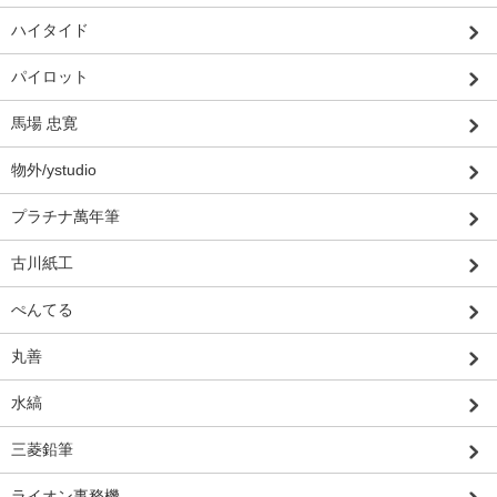
ハイタイド
パイロット
馬場 忠寛
物外/ystudio
プラチナ萬年筆
古川紙工
ぺんてる
丸善
水縞
三菱鉛筆
ライオン事務機