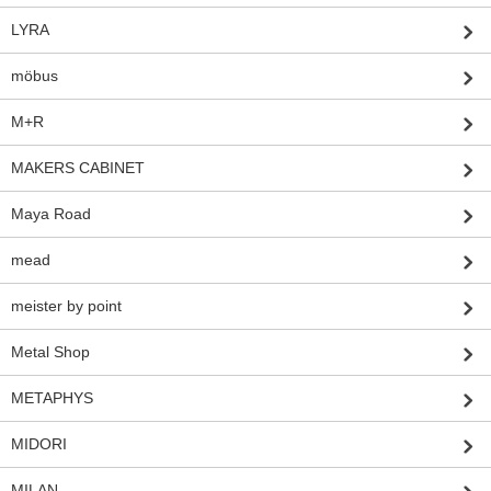
LYRA
möbus
M+R
MAKERS CABINET
Maya Road
mead
meister by point
Metal Shop
METAPHYS
MIDORI
MILAN