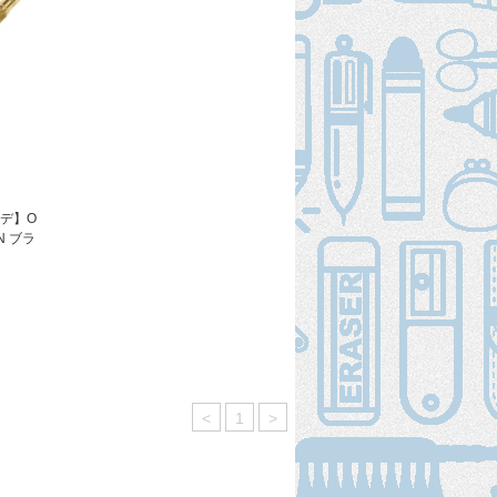
ルデ】O
EN ブラ
<
1
>