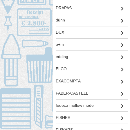
DRAPAS
dünn
DUX
e+m
edding
ELCO
EXACOMPTA
FABER-CASTELL
fedeca mellow mode
FISHER
FISKARS