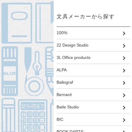
文具メーカーから探す
100%
22 Design Studio
3L Office products
ALPA
Ballograf
Bernard
Batle Studio
BIC
BOOK DARTS