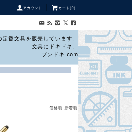
アカウント
カート(
0
)
の定番文具を販売しています。
文具にドキドキ。
ブンドキ.com
価格順
新着順