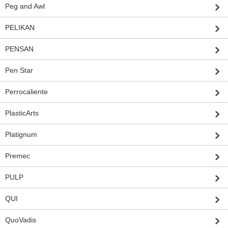
Peg and Awl
PELIKAN
PENSAN
Pen Star
Perrocaliente
PlasticArts
Platignum
Premec
PULP
QUI
QuoVadis