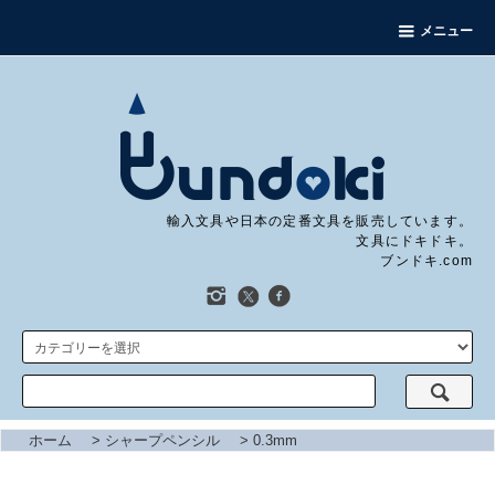
メニュー
輸入文具や日本の定番文具を販売しています。
文具にドキドキ。
ブンドキ.com
ホーム
>
シャープペンシル
>
0.3mm