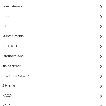
hoechstmass
Holz
ICO
IJ Instruments
INFIEIGHT
Internoitaliano
iris hantverk:
IRON and GLORY
J.Herbin
KACO
KALA