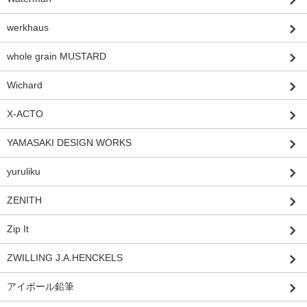
werkhaus
whole grain MUSTARD
Wichard
X-ACTO
YAMASAKI DESIGN WORKS
yuruliku
ZENITH
Zip It
ZWILLING J.A.HENCKELS
アイボール鉛筆