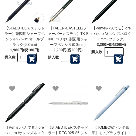
【STAEDTLER/ステッド
【FABER-CASTELL/フ
【Pentel/ぺんてる】ore
ラー】製図用シャープペ
ァーバーカステル】TK-F
nz nero /オレンズネロ 0.
ンシル925-35 オールブ
INE バリオL 製図用シャ
3mm (ブラック)
ラック(0.3mm)
ープペンシル(0.3mm)
3,300円(税300円)
1,980円(税180円)
2,200円(税200円)
購入数
購入数
購入数
【Pentel/ぺんてる】ore
【STAEDTLER/ステッド
【TOMBOW/トンボ鉛
nz nero /オレンズネロ 0.
ラー】REG 925-85 シャ
筆】モノグラフライト・