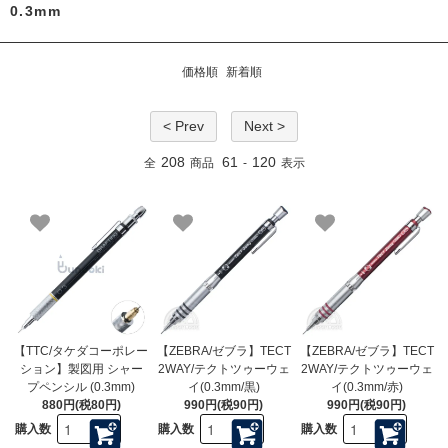
0.3mm
価格順
新着順
< Prev
Next >
208
61
120
全
商品
-
表示
【TTC/タケダコーポレー
【ZEBRA/ゼブラ】TECT
【ZEBRA/ゼブラ】TECT
ション】製図用 シャー
2WAY/テクトツゥーウェ
2WAY/テクトツゥーウェ
プペンシル (0.3mm)
イ(0.3mm/黒)
イ(0.3mm/赤)
880円(税80円)
990円(税90円)
990円(税90円)
購入数
購入数
購入数