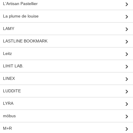
L'Artisan Pastellier
La plume de louise
LAMY
LASTLINE BOOKMARK
Leitz
LIHIT LAB.
LINEX
LUDDITE
LYRA
möbus
M+R