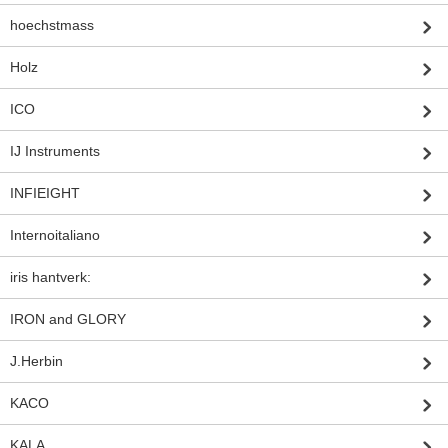
hoechstmass
Holz
ICO
IJ Instruments
INFIEIGHT
Internoitaliano
iris hantverk:
IRON and GLORY
J.Herbin
KACO
KALA