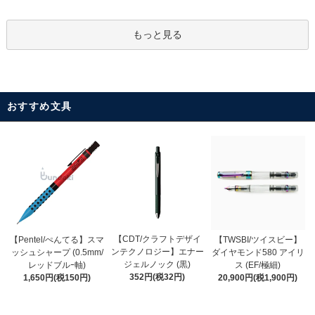
もっと見る
おすすめ文具
【CDT/クラフトデザイ
【Pentel/ぺんてる】スマ
【TWSBI/ツイスビー】
ンテクノロジー】エナー
ッシュシャープ (0.5mm/
ダイヤモンド580 アイリ
ジェルノック (黒)
レッドブルｰ軸)
ス (EF/極細)
352円(税32円)
1,650円(税150円)
20,900円(税1,900円)