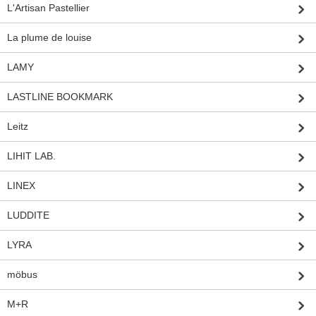
L'Artisan Pastellier
La plume de louise
LAMY
LASTLINE BOOKMARK
Leitz
LIHIT LAB.
LINEX
LUDDITE
LYRA
möbus
M+R