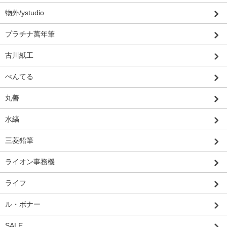
物外/ystudio
プラチナ萬年筆
古川紙工
ぺんてる
丸善
水縞
三菱鉛筆
ライオン事務機
ライフ
ル・ボナー
SALE