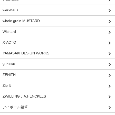
werkhaus
whole grain MUSTARD
Wichard
X-ACTO
YAMASAKI DESIGN WORKS
yuruliku
ZENITH
Zip It
ZWILLING J.A.HENCKELS
アイボール鉛筆