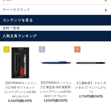
マーベラスウッド
コンテンツを見る
送料一覧表
人気文具ランキング
1
2
3
【ROTRING/ロットリン
【ROTRING/ロットリン
【三菱鉛筆】 クルトガ
グ】限定色 600 製図用
グ】600 ギフトセット
メタル (ファントムグレ
シャープペンシル(0.5m
(シャープペンシル0.5m
ー)
m/ダークブルー)
m/シルバー)
2,750円(税250円)
3,630円(税330円)
6,930円(税630円)