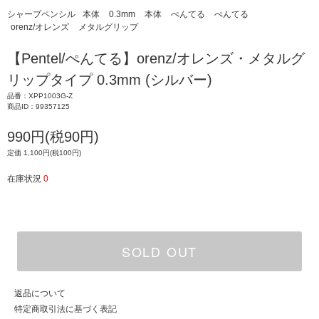
シャープペンシル
本体
0.3mm
本体
ぺんてる
ぺんてる
orenz/オレンズ
メタルグリップ
【Pentel/ぺんてる】orenz/オレンズ・メタルグ
リップタイプ 0.3mm (シルバー)
品番：XPP1003G-Z
商品ID：99357125
990円(税90円)
定価 1,100円(税100円)
在庫状況
0
SOLD OUT
返品について
特定商取引法に基づく表記