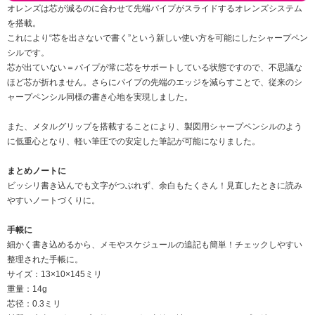
オレンズは芯が減るのに合わせて先端パイプがスライドするオレンズシステム
を搭載。
これにより“芯を出さないで書く”という新しい使い方を可能にしたシャープペン
シルです。
芯が出ていない＝パイプが常に芯をサポートしている状態ですので、不思議な
ほど芯が折れません。さらにパイプの先端のエッジを減らすことで、従来のシ
ャープペンシル同様の書き心地を実現しました。
また、メタルグリップを搭載することにより、製図用シャープペンシルのよう
に低重心となり、軽い筆圧での安定した筆記が可能になりました。
まとめノートに
ビッシリ書き込んでも文字がつぶれず、余白もたくさん！見直したときに読み
やすいノートづくりに。
手帳に
細かく書き込めるから、メモやスケジュールの追記も簡単！チェックしやすい
整理された手帳に。
サイズ：13×10×145ミリ
重量：14g
芯径：0.3ミリ