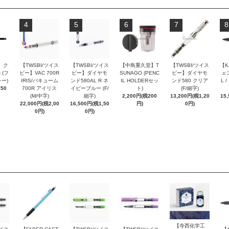
4
5
6
7
8
 ク
【TWSBI/ツイス
【TWSBI/ツイス
【中島重久堂】T
【TWSBI/ツイス
【K
 (フ
ビー】VAC 700R
ビー】ダイヤモ
SUNAGO (PENC
ビー】ダイヤモ
ェコ
ー)
IRIS/バキューム
ンド580AL R ネ
IL HOLDERセッ
ンド580 クリア
L 
250
700R アイリス
イビーブルー (F/
ト)
(F/細字)
(M/中字)
細字)
2,200円(税200
13,200円(税1,20
15
22,000円(税2,00
16,500円(税1,50
円)
0円)
0円)
0円)
【寺西化学工