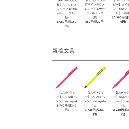
【Pentel/ぺんて
【CDT/クラフト
【TWSBI/
る】スマッシュ
デザインテクノ
ビー】ダイ
シャープ (0.5m
ロジー】エナー
ンド580 ア
m/レッドブルｰ
ジェルノック
ス (EF/極
軸)
(黒)
20,900円(税1
1,650円(税150
352円(税32円)
0円)
円)
新着文具
【LAMY/ラミ
【LAMY/ラミ
【LAMY/
ー】SAFARI ペ
ー】SAFARI ペ
ー】SAFARI
ンシル neonpink
ンシル neonyello
ールペン neo
3,740円(税340
w
nk
円)
3,740円(税340
3,740円(税
円)
円)