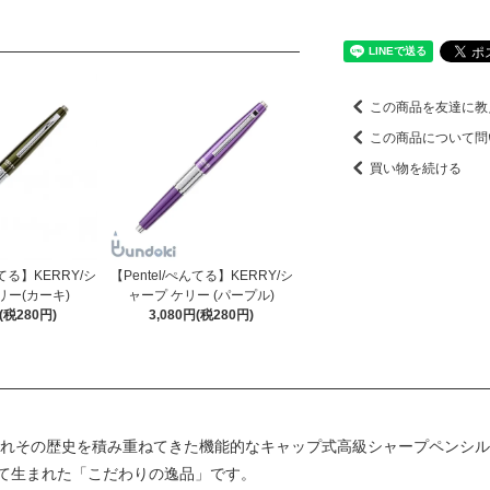
この商品を友達に教
この商品について問
買い物を続ける
【Pentel/ぺんてる】KERRY/シ
んてる】KERRY/シ
ャープ ケリー (パープル)
リー(カーキ)
3,080円(税280円)
円(税280円)
愛されその歴史を積み重ねてきた機能的なキャップ式高級シャープペンシ
て生まれた「こだわりの逸品」です。