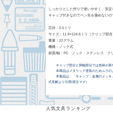
しっかりとした作りで使いやすく、安定
キャップ付きなのでペン先を傷めないの
芯径：0.5ミリ
サイズ：11.8×124.6ミリ（クリップ部
重量：22グラム
機構：ノック式
材質/軸：PC ノック：ステンレス 
キャップ部分と胴軸部分では色味が異
本商品はメタリック塗装のためムラの
本製品は、「キャップ：金属のメッキ
式見解より引用/原文ママ）
人気文具ランキング