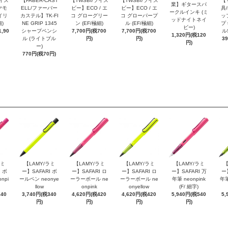
ツイス
【FABER-CAST
【TWSBI/ツイス
【TWSBI/ツイス
【
業】ギタースパ
ヤモ
ELL/ファーバー
ビー】ECO / エ
ビー】ECO / エ
具/
ークルインキ (ミ
イリ
カステル】TK-FI
コ グローグリー
コ グローパープ
ッ
ッドナイトネイ
細)
NE GRIP 1345
ン (EF/極細)
ル (EF/極細)
プ 
ビー)
,90
シャープペンシ
7,700円(税700
7,700円(税700
ル
1,320円(税120
ル (ライトブル
円)
円)
3
円)
ー)
770円(税70円)
ラミ
【LAMY/ラミ
【LAMY/ラミ
【LAMY/ラミ
【LAMY/ラミ
【
 ボ
ー】SAFARI ボ
ー】SAFARI ロ
ー】SAFARI ロ
ー】SAFARI 万
ー
npi
ールペン neonye
ーラーボール ne
ーラーボール ne
年筆 neonpink
年筆
llow
onpink
onyellow
(F/ 細字)
340
3,740円(税340
4,620円(税420
4,620円(税420
5,940円(税540
5,
円)
円)
円)
円)