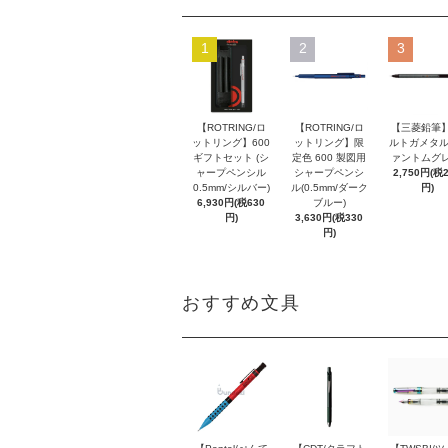
1
2
3
【ROTRING/ロ
【ROTRING/ロ
【三菱鉛筆】
ットリング】600
ットリング】限
ルトガメタル
ギフトセット (シ
定色 600 製図用
ァントムグレ
ャープペンシル
シャープペンシ
2,750円(税
0.5mm/シルバー)
ル(0.5mm/ダーク
円)
6,930円(税630
ブルー)
円)
3,630円(税330
円)
おすすめ文具