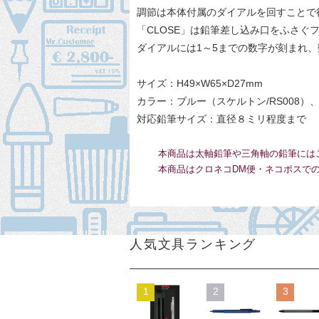
調節は本体付属のダイアルを回すことで
「CLOSE」は鉛筆差し込み口をふさぐ
ダイアルには1～5までの数字が刻まれ
サイズ：H49×W65×D27mm
カラー：ブルー（スケルトン/RS008）、
対応鉛筆サイズ：直径８ミリ程度まで
本商品は太軸鉛筆や三角軸の鉛筆には
本商品はクロネコDM便・ネコポスで
人気文具ランキング
1
2
3