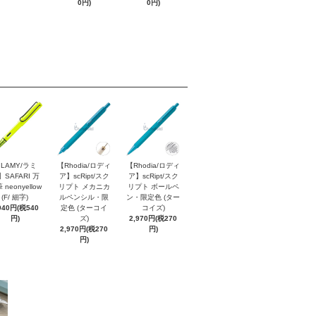
0円)
0円)
LAMY/ラミ
【Rhodia/ロディ
【Rhodia/ロディ
】SAFARI 万
ア】scRipt/スク
ア】scRipt/スク
 neonyellow
リプト メカニカ
リプト ボールペ
(F/ 細字)
ルペンシル・限
ン・限定色 (ター
940円(税540
定色 (ターコイ
コイズ)
円)
ズ)
2,970円(税270
2,970円(税270
円)
円)