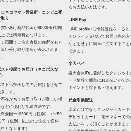
るお支払い方法です。
クロネコヤマト営業所・コンビニ受
け取り
LINE Pay
お買いあげ商品代金が8000円(税別)
LINE profile+に情報登録をすると
以上で送料無料となります。
オンライン支払いでお届け先の入
レジ画面でご注文者様の住所をもと
などをせずに簡単に注文すること
に近い受け取り場所が表示されま
できます。
す。
楽天ペイ
ポスト投函でお届け（ネコポスな
楽天会員IDに登録したクレジット
ど）
ード情報で簡単にお支払いができ
ポストへ投函してのお届けをさせて
ポイントも貯まる・使えます。
頂きます。
ご不在がちでお受け取りが難しい場
代金引換配送
合などに便利な配送方法です。
現金だけでなくクレジットカード
送料全国一律300円（税別）（※50
デビットカード、電子マネーでの
00円（税別）以上のご注文で送料
支払いをして頂くことが出来ます
無料となります）