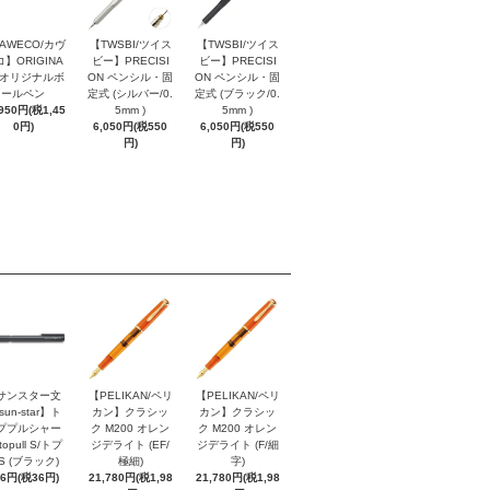
AWECO/カヴ
【TWSBI/ツイス
【TWSBI/ツイス
】ORIGINA
ビー】PRECISI
ビー】PRECISI
/ オリジナルボ
ON ペンシル・固
ON ペンシル・固
ールペン
定式 (シルバー/0.
定式 (ブラック/0.
,950円(税1,45
5mm )
5mm )
0円)
6,050円(税550
6,050円(税550
円)
円)
サンスター文
【PELIKAN/ペリ
【PELIKAN/ペリ
sun-star】ト
カン】クラシッ
カン】クラシッ
ププルシャー
ク M200 オレン
ク M200 オレン
topull S/トプ
ジデライト (EF/
ジデライト (F/細
S (ブラック)
極細)
字)
96円(税36円)
21,780円(税1,98
21,780円(税1,98