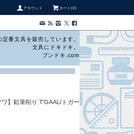
アカウント
カート(
0
)
の定番文具を販売しています。
文具にドキドキ。
ブンドキ.com
クツワ】鉛筆削り T'GAAL/トガー