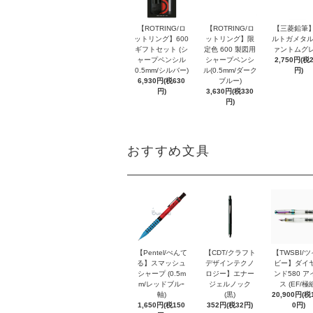
【ROTRING/ロ
【ROTRING/ロ
【三菱鉛筆】
ットリング】600
ットリング】限
ルトガメタル
ギフトセット (シ
定色 600 製図用
ァントムグレ
ャープペンシル
シャープペンシ
2,750円(税
0.5mm/シルバー)
ル(0.5mm/ダーク
円)
6,930円(税630
ブルー)
円)
3,630円(税330
円)
おすすめ文具
【Pentel/ぺんて
【CDT/クラフト
【TWSBI/
る】スマッシュ
デザインテクノ
ビー】ダイ
シャープ (0.5m
ロジー】エナー
ンド580 ア
m/レッドブルｰ
ジェルノック
ス (EF/極
軸)
(黒)
20,900円(税1
1,650円(税150
352円(税32円)
0円)