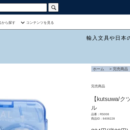
名から探す
コンテンツを見る
輸入文具や日本
ホーム
>
完売商品
完売商品
【kutsuwa/
ル
品番：RS008
商品ID：8408228