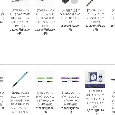
 ク
【TWSBI/ツイス
【TWSBI/ツイス
【中島重久堂】T
【TWSBI/ツイス
【K
 (フ
ビー】VAC 700R
ビー】ダイヤモ
SUNAGO (PENC
ビー】ダイヤモ
ェコ
ー)
IRIS/バキューム
ンド580AL R ネ
IL HOLDERセッ
ンド580 クリア
L 
250
700R アイリス
イビーブルー (F/
ト)
(F/細字)
(M/中字)
細字)
2,200円(税200
13,200円(税1,20
15
22,000円(税2,00
16,500円(税1,50
円)
0円)
0円)
0円)
【寺西化学工
ツイス
【FABER-CAST
【TWSBI/ツイス
【TWSBI/ツイス
【
業】ギタースパ
ヤモ
ELL/ファーバー
ビー】ECO / エ
ビー】ECO / エ
具/
ークルインキ (ミ
イリ
カステル】TK-FI
コ グローグリー
コ グローパープ
ッ
ッドナイトネイ
細)
NE GRIP 1345
ン (EF/極細)
ル (EF/極細)
プ 
ビー)
,90
シャープペンシ
7,700円(税700
7,700円(税700
ル
1,320円(税120
ル (ライトブル
円)
円)
3
円)