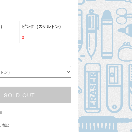
ン）
ピンク（スケルトン）
0
SOLD OUT
細
く表記