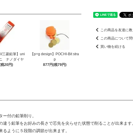
この商品を友達に教
この商品について問
買い物を続ける
HI/三菱鉛筆】uni
【p+g design】POCHI-Bit stra
/ユニ ナノダイヤ
p
(税20円)
877円(税79円)
ター付の鉛筆削り。
の違う鉛筆をお好みの長さで芯先を尖らせた状態で削ることが出来ます
来るように５段階の調節が出来ます。