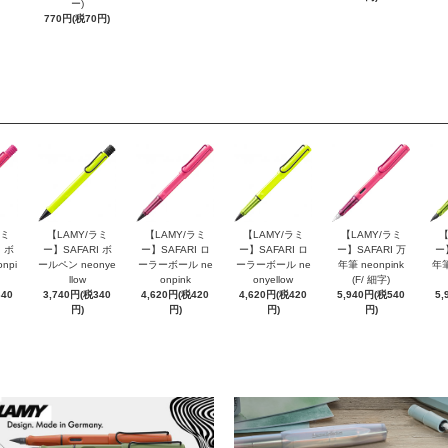
ー)
770円(税70円)
ラミ
【LAMY/ラミ
【LAMY/ラミ
【LAMY/ラミ
【LAMY/ラミ
【
 ボ
ー】SAFARI ボ
ー】SAFARI ロ
ー】SAFARI ロ
ー】SAFARI 万
ー
npi
ールペン neonye
ーラーボール ne
ーラーボール ne
年筆 neonpink
年筆
llow
onpink
onyellow
(F/ 細字)
340
3,740円(税340
4,620円(税420
4,620円(税420
5,940円(税540
5,
円)
円)
円)
円)