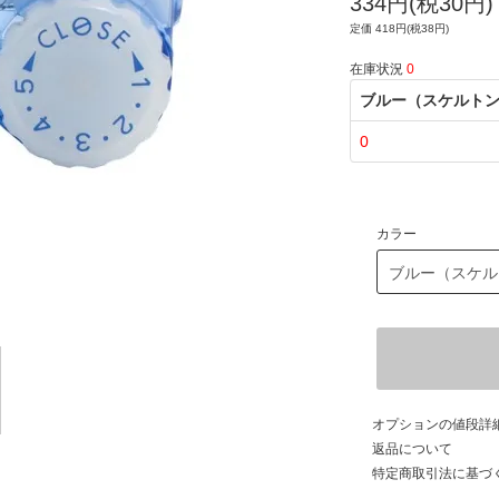
334円(税30円)
定価 418円(税38円)
在庫状況
0
ブルー（スケルト
0
カラー
オプションの値段詳
返品について
特定商取引法に基づ