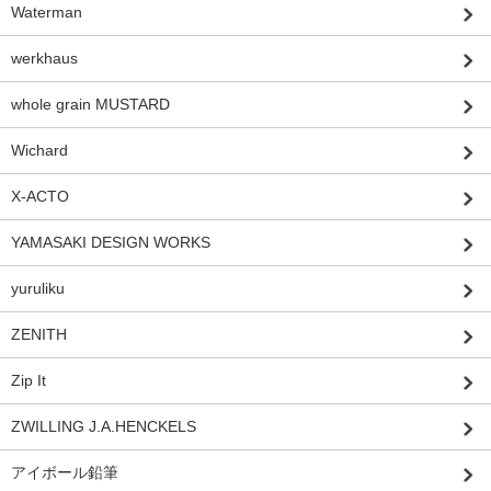
Waterman
werkhaus
whole grain MUSTARD
Wichard
X-ACTO
YAMASAKI DESIGN WORKS
yuruliku
ZENITH
Zip It
ZWILLING J.A.HENCKELS
アイボール鉛筆