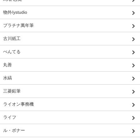
物外/ystudio
プラチナ萬年筆
古川紙工
ぺんてる
丸善
水縞
三菱鉛筆
ライオン事務機
ライフ
ル・ボナー