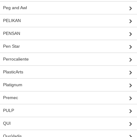
Peg and Awl
PELIKAN
PENSAN
Pen Star
Perrocaliente
PlasticArts
Platignum
Premec
PULP
QUI
QuoVadis