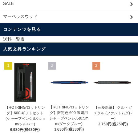
SALE
マーベラスウッド
コンテンツを見る
送料一覧表
人気文具ランキング
1
2
3
【ROTRING/ロットリン
【ROTRING/ロットリン
【三菱鉛筆】 クルトガ
グ】限定色 600 製図用
グ】600 ギフトセット
メタル (ファントムグレ
シャープペンシル(0.5m
(シャープペンシル0.5m
ー)
m/ダークブルー)
m/シルバー)
2,750円(税250円)
3,630円(税330円)
6,930円(税630円)