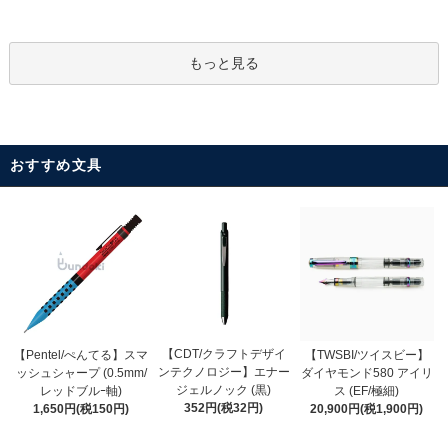
もっと見る
おすすめ文具
【CDT/クラフトデザイ
【Pentel/ぺんてる】スマ
【TWSBI/ツイスビー】
ンテクノロジー】エナー
ッシュシャープ (0.5mm/
ダイヤモンド580 アイリ
ジェルノック (黒)
レッドブルｰ軸)
ス (EF/極細)
352円(税32円)
1,650円(税150円)
20,900円(税1,900円)