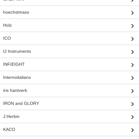
hoechstmass
Holz
ICO
IJ Instruments
INFIEIGHT
Internoitaliano
iris hantverk:
IRON and GLORY
J.Herbin
KACO