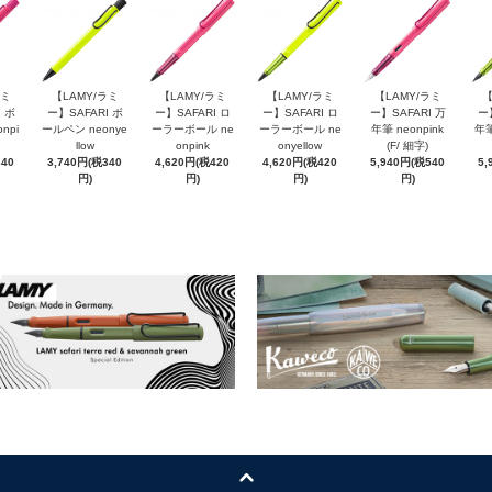
ラミ
【LAMY/ラミ
【LAMY/ラミ
【LAMY/ラミ
【LAMY/ラミ
【
 ボ
ー】SAFARI ボ
ー】SAFARI ロ
ー】SAFARI ロ
ー】SAFARI 万
ー
npi
ールペン neonye
ーラーボール ne
ーラーボール ne
年筆 neonpink
年筆
llow
onpink
onyellow
(F/ 細字)
340
3,740円(税340
4,620円(税420
4,620円(税420
5,940円(税540
5,
円)
円)
円)
円)