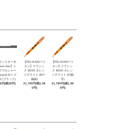
サンスター文
【PELIKAN/ペリ
【PELIKAN/ペリ
sun-star】ト
カン】クラシッ
カン】クラシッ
ププルシャー
ク M200 オレン
ク M200 オレン
topull S/トプ
ジデライト (EF/
ジデライト (F/細
S (ブラック)
極細)
字)
96円(税36円)
21,780円(税1,98
21,780円(税1,98
0円)
0円)