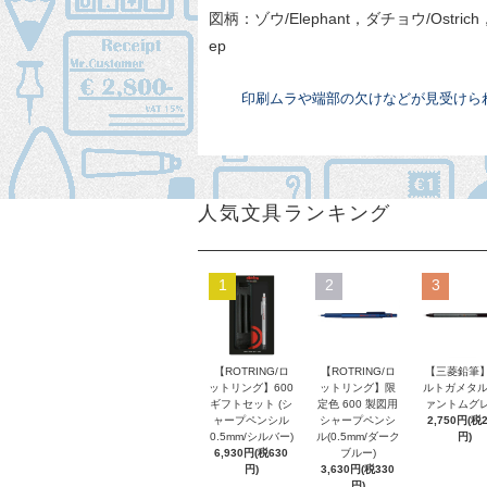
図柄：ゾウ/Elephant，ダチョウ/Ostric
ep
印刷ムラや端部の欠けなどが見受けら
人気文具ランキング
1
2
3
【ROTRING/ロ
【ROTRING/ロ
【三菱鉛筆】
ットリング】600
ットリング】限
ルトガメタル
ギフトセット (シ
定色 600 製図用
ァントムグレ
ャープペンシル
シャープペンシ
2,750円(税
0.5mm/シルバー)
ル(0.5mm/ダーク
円)
6,930円(税630
ブルー)
円)
3,630円(税330
円)