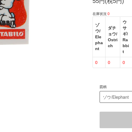
55円(税5円)
在庫状況
0
ウ
ゾ
ダチ
サ
ウ/
ョウ/
ギ/
Ele
Ostri
Ra
pha
ch
bbi
nt
t
0
0
0
図柄