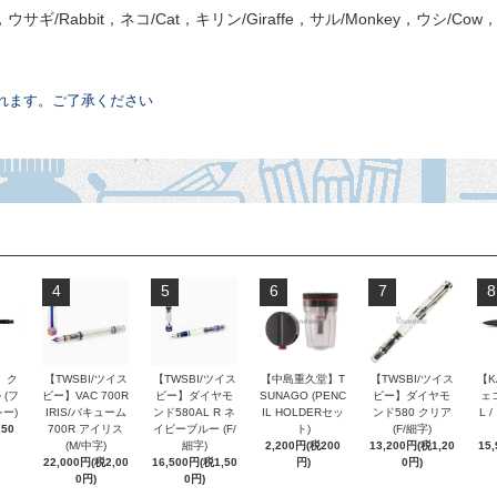
h，ウサギ/Rabbit，ネコ/Cat，キリン/Giraffe，サル/Monkey，ウシ/Co
れます。ご了承ください
4
5
6
7
8
 ク
【TWSBI/ツイス
【TWSBI/ツイス
【中島重久堂】T
【TWSBI/ツイス
【K
 (フ
ビー】VAC 700R
ビー】ダイヤモ
SUNAGO (PENC
ビー】ダイヤモ
ェコ
ー)
IRIS/バキューム
ンド580AL R ネ
IL HOLDERセッ
ンド580 クリア
L 
250
700R アイリス
イビーブルー (F/
ト)
(F/細字)
(M/中字)
細字)
2,200円(税200
13,200円(税1,20
15
22,000円(税2,00
16,500円(税1,50
円)
0円)
0円)
0円)