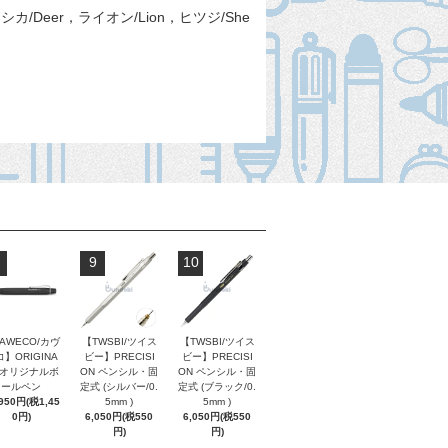
w，シカ/Deer，ライオン/Lion，ヒツジ/She
9
10
AWECO/カヴ
【TWSBI/ツイス
【TWSBI/ツイス
】ORIGINA
ビー】PRECISI
ビー】PRECISI
/ オリジナルボ
ON ペンシル・固
ON ペンシル・固
ールペン
定式 (シルバー/0.
定式 (ブラック/0.
,950円(税1,45
5mm )
5mm )
0円)
6,050円(税550
6,050円(税550
円)
円)