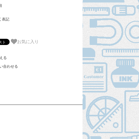
細
く表記
お気に入り
える
い合わせる