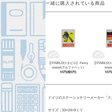
一緒に購入されている商品
【STABILO/スタビロ】 Fancy
【STABILO/
eraser(アルファベット)
eras
55円(税5円)
55円
ドイツのステーショナリーメーカー「ス
サイズ：33×24×9ミリ