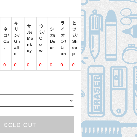
キ
ラ
ヒ
サ
ウ
ネ
リ
シ
イ
ツ
ル/
シ/
コ/
ン/
カ/
オ
ジ/
Mo
C
Ca
Gir
De
ン/
Sh
nk
o
t
aff
er
Li
ee
ey
w
e
on
p
0
0
0
0
0
0
0
SOLD OUT