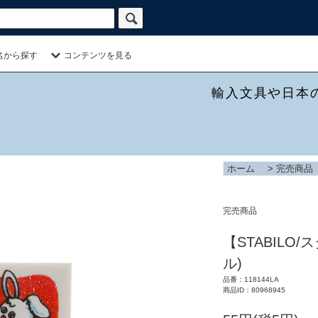
名から探す
コンテンツを見る
輸入文具や日本
ホーム
>
完売商品
完売商品
【STABILO/ス
ル)
品番：118144LA
商品ID：80968945