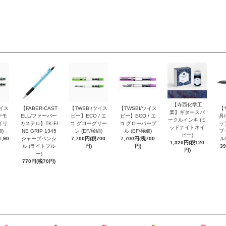
【寺西化学工
ツイス
【FABER-CAST
【TWSBI/ツイス
【TWSBI/ツイス
【
業】ギタースパ
ヤモ
ELL/ファーバー
ビー】ECO / エ
ビー】ECO / エ
具/
ークルインキ (ミ
イリ
カステル】TK-FI
コ グローグリー
コ グローパープ
ッ
ッドナイトネイ
細)
NE GRIP 1345
ン (EF/極細)
ル (EF/極細)
プ 
ビー)
,90
シャープペンシ
7,700円(税700
7,700円(税700
ル
1,320円(税120
ル (ライトブル
円)
円)
3
円)
ー)
770円(税70円)