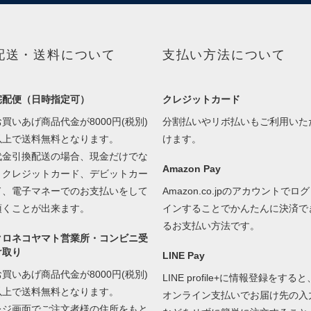
配送・送料について
支払い方法について
宅配便（日時指定可）
クレジットカード
お買いあげ商品代金が8000円(税別)
分割払いやリボ払いもご利用いた
以上で送料無料となります。
けます。
代金引換配送の場合、現金だけでな
Amazon Pay
くクレジットカード、デビットカー
ド、電子マネーでのお支払いをして
Amazon.co.jpのアカウントでログ
頂くことが出来ます。
インすることでかんたんに決済で
るお支払い方法です。
クロネコヤマト営業所・コンビニ受
け取り
LINE Pay
お買いあげ商品代金が8000円(税別)
LINE profile+に情報登録をすると
以上で送料無料となります。
オンライン支払いでお届け先の入
レジ画面でご注文者様の住所をもと