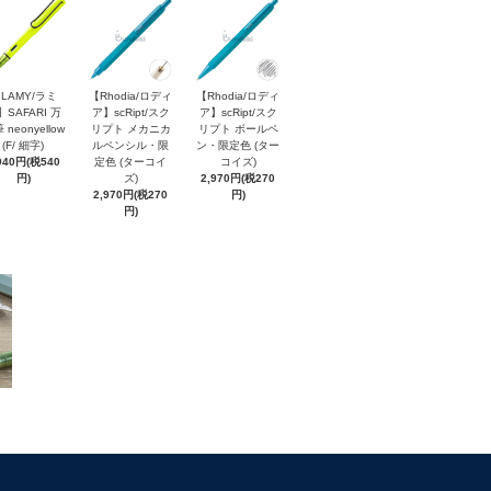
LAMY/ラミ
【Rhodia/ロディ
【Rhodia/ロディ
】SAFARI 万
ア】scRipt/スク
ア】scRipt/スク
 neonyellow
リプト メカニカ
リプト ボールペ
(F/ 細字)
ルペンシル・限
ン・限定色 (ター
940円(税540
定色 (ターコイ
コイズ)
円)
ズ)
2,970円(税270
2,970円(税270
円)
円)