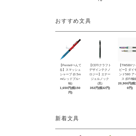
おすすめ文具
【Pentel/ぺんて
【CDT/クラフト
【TWSBI/
る】スマッシュ
デザインテクノ
ビー】ダイ
シャープ (0.5m
ロジー】エナー
ンド580 ア
m/レッドブルｰ
ジェルノック
ス (EF/極
軸)
(黒)
20,900円(税1
1,650円(税150
352円(税32円)
0円)
円)
新着文具