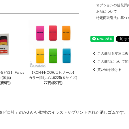
オプションの値段詳
返品について
特定商取引法に基づ
この商品を友達に教
この商品について問
買い物を続ける
スタビロ】 Fancy
【KOH-I-NOOR/コヒノール】
er(国旗)
カラー消しゴム6225(Ｓサイズ)
(税5円)
77円(税7円)
タビロ社」のかわいい動物のイラストがプリントされた消しゴムです。