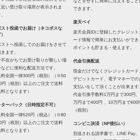
などをせずに簡単に注文すること
に近い受け取り場所が表示されま
できます。
す。
楽天ペイ
ポスト投函でお届け（ネコポスな
楽天会員IDに登録したクレジット
ど）
ード情報で簡単にお支払いができ
ポストへ投函してのお届けをさせて
ポイントも貯まる・使えます。
頂きます。
ご不在がちでお受け取りが難しい場
代金引換配送
合などに便利な配送方法です。
現金だけでなくクレジットカード
送料全国一律300円（税別）（※50
デビットカード、電子マネーでの
00円（税別）以上のご注文で送料
支払いをして頂くことが出来ます
無料となります）
代金引換手数料1万円まで300円、
万円まで400円 、10万円まで600
レターパック（日時指定不可）
（税別）
送料全国一律520円（税込）（※80
00円（税別）以上のご注文で送料
コンビニ決済（NP後払い）
無料となります）
別送される請求書で、LINE Pay、