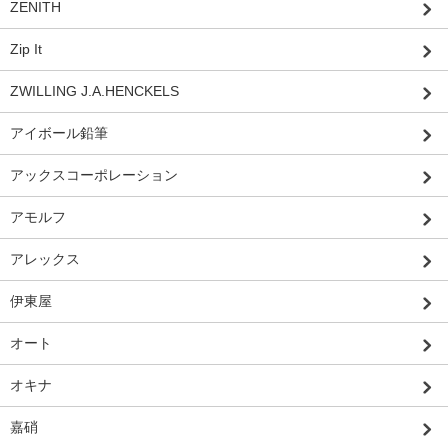
ZENITH
Zip It
ZWILLING J.A.HENCKELS
アイボール鉛筆
アックスコーポレーション
アモルフ
アレックス
伊東屋
オート
オキナ
嘉硝