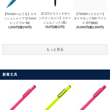
【CDT/クラフトデザイ
【Pentel/ぺんてる】スマ
【TWSBI/ツイスビー】
ンテクノロジー】エナー
ッシュシャープ (0.5mm/
ダイヤモンド580 アイリ
ジェルノック (黒)
レッドブルｰ軸)
ス (EF/極細)
352円(税32円)
1,650円(税150円)
20,900円(税1,900円)
もっと見る
新着文具