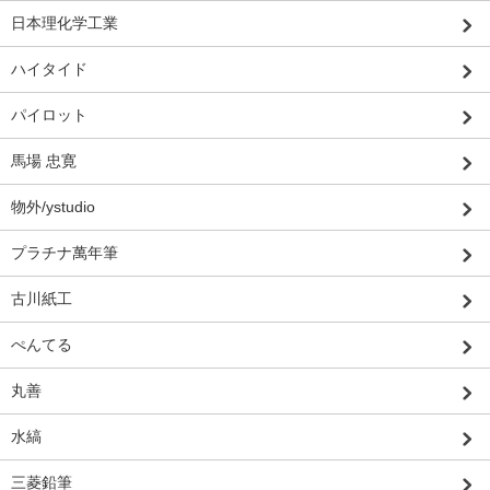
日本理化学工業
ハイタイド
パイロット
馬場 忠寛
物外/ystudio
プラチナ萬年筆
古川紙工
ぺんてる
丸善
水縞
三菱鉛筆