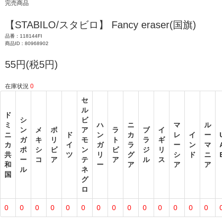
完売商品
【STABILO/スタビロ】 Fancy eraser(国旗)
品番：118144FI
商品ID：80968902
55円(税5円)
在庫状況
0
セ
ル
ド
シ
ビ
ミ
ハ
ニ
マ
ル
ン
メ
ボ
ア
ラ
ブ
イ
ニ
ド
ン
カ
レ
イ
ー
ガ
キ
リ
モ
ト
ラ
ギ
カ
イ
ガ
ラ
ー
ン
マ
ポ
シ
ビ
ン
ビ
ジ
リ
共
ツ
リ
グ
シ
ド
ニ
ー
コ
ア
テ
ア
ル
ス
和
ー
ア
ア
ア
ル
ネ
国
グ
ロ
0
0
0
0
0
0
0
0
0
0
0
0
0
0