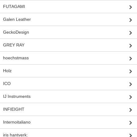
FUTAGAMI
Galen Leather
GeckoDesign
GREY RAY
hoechstmass
Holz
ICO
IJ Instruments
INFIEIGHT
Internoitaliano
iris hantverk: