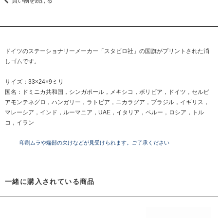
買い物を続ける
ドイツのステーショナリーメーカー「スタビロ社」の国旗がプリントされた消
しゴムです。
サイズ：33×24×9ミリ
国名：ドミニカ共和国，シンガポール，メキシコ，ボリビア，ドイツ，セルビ
アモンテネグロ，ハンガリー，ラトビア，ニカラグア，ブラジル，イギリス，
マレーシア，インド，ルーマニア，UAE，イタリア，ペルー，ロシア，トル
コ，イラン
印刷ムラや端部の欠けなどが見受けられます。ご了承ください
一緒に購入されている商品