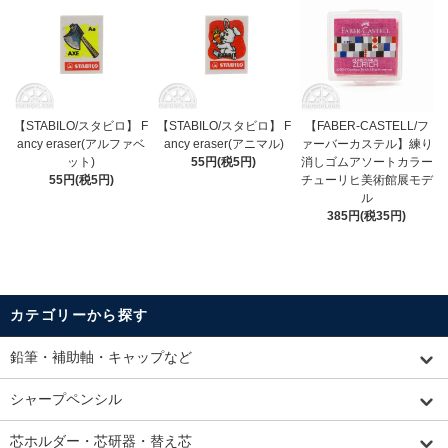
【STABILO/スタビロ】 F
【STABILO/スタビロ】 F
【FABER-CASTELL/フ
ancy eraser(アルファベ
ancy eraser(アニマル)
ァーバーカステル】練り
ット)
55円(税5円)
消しゴムアソートカラー
55円(税5円)
チューリヒ美術館展モデ
ル
385円(税35円)
カテゴリーから探す
鉛筆・補助軸・キャップなど
シャープペンシル
芯ホルダー・芯研器・替え芯