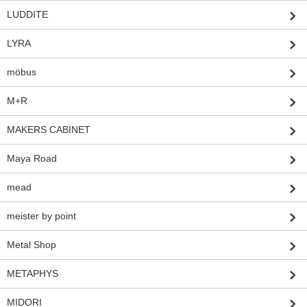
LUDDITE
LYRA
möbus
M+R
MAKERS CABINET
Maya Road
mead
meister by point
Metal Shop
METAPHYS
MIDORI