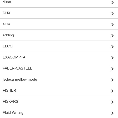
dünn
DUX
e+m
edding
ELCO
EXACOMPTA
FABER-CASTELL
fedeca mellow mode
FISHER
FISKARS
Fluid Writing