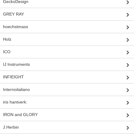
GeckoDesign
GREY RAY
hoechstmass
Holz
ICO
IJ Instruments
INFIEIGHT
Internoitaliano
iris hantverk:
IRON and GLORY
J.Herbin