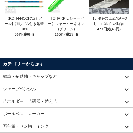
【KOH-I-NOOR/コヒノ
【SHARPIE/シャーピ
【カモ井加工紙/KAMO
ール】消しゴム付き鉛筆
ー】シャーピー ネオン
I】mt fab 白い動物
1380
(グリーン)
473円(税43円)
66円(税6円)
165円(税15円)
カテゴリーから探す
鉛筆・補助軸・キャップなど
シャープペンシル
芯ホルダー・芯研器・替え芯
ボールペン・マーカー
万年筆・ペン軸・インク