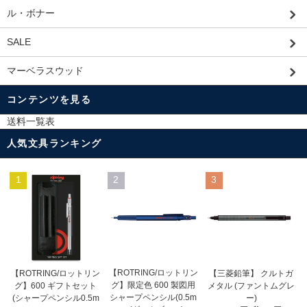
ル・ボナー
SALE
マーベラスウッド
コンテンツを見る
送料一覧表
人気文具ランキング
1
2
3
【ROTRING/ロットリン
【ROTRING/ロットリン
【三菱鉛筆】 クルトガ
グ】限定色 600 製図用
グ】600 ギフトセット
メタル (ファントムグレ
シャープペンシル(0.5m
(シャープペンシル0.5m
ー)