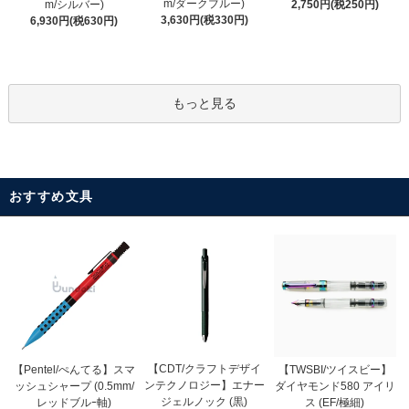
m/ダークブルー)
m/シルバー)
2,750円(税250円)
3,630円(税330円)
6,930円(税630円)
もっと見る
おすすめ文具
【CDT/クラフトデザイ
【Pentel/ぺんてる】スマ
【TWSBI/ツイスビー】
ンテクノロジー】エナー
ッシュシャープ (0.5mm/
ダイヤモンド580 アイリ
ジェルノック (黒)
レッドブルｰ軸)
ス (EF/極細)