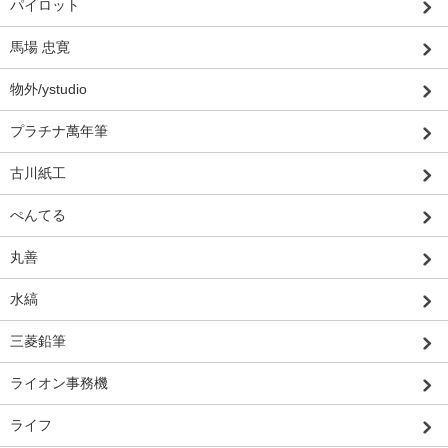
パイロット
馬場 忠寛
物外/ystudio
プラチナ萬年筆
古川紙工
ぺんてる
丸善
水縞
三菱鉛筆
ライオン事務機
ライフ