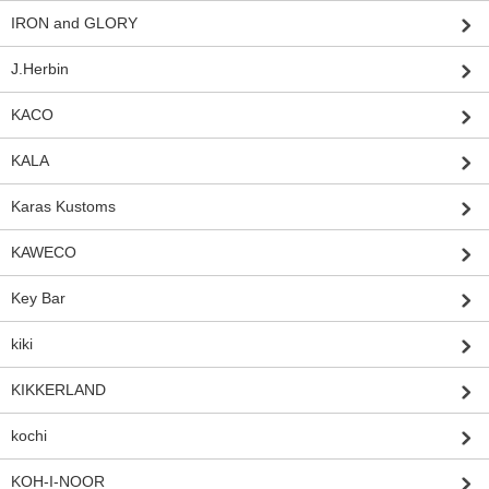
IRON and GLORY
J.Herbin
KACO
KALA
Karas Kustoms
KAWECO
Key Bar
kiki
KIKKERLAND
kochi
KOH-I-NOOR