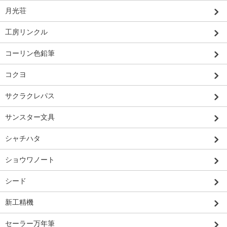
月光荘
工房リンクル
コーリン色鉛筆
コクヨ
サクラクレパス
サンスター文具
シャチハタ
ショウワノート
シード
新工精機
セーラー万年筆