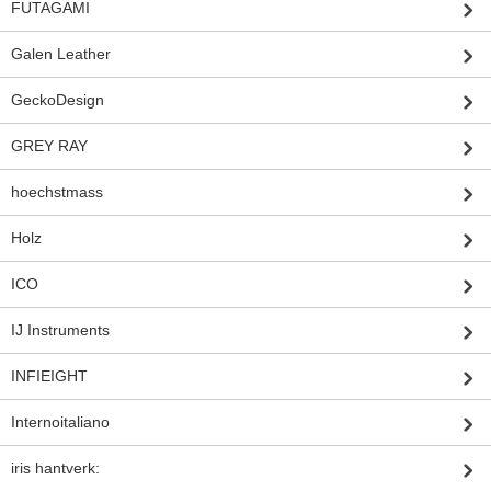
FUTAGAMI
Galen Leather
GeckoDesign
GREY RAY
hoechstmass
Holz
ICO
IJ Instruments
INFIEIGHT
Internoitaliano
iris hantverk: