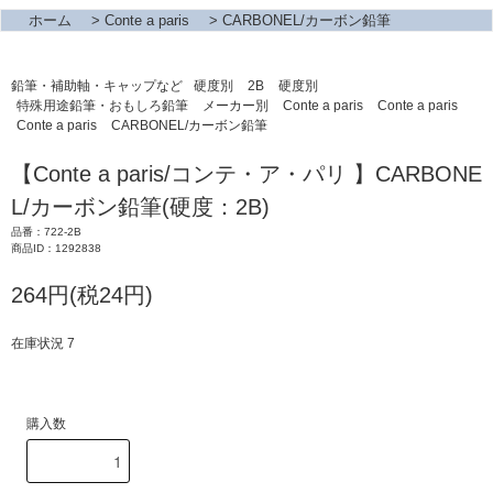
ホーム
>
Conte a paris
>
CARBONEL/カーボン鉛筆
鉛筆・補助軸・キャップなど
硬度別
2B
硬度別
特殊用途鉛筆・おもしろ鉛筆
メーカー別
Conte a paris
Conte a paris
Conte a paris
CARBONEL/カーボン鉛筆
【Conte a paris/コンテ・ア・パリ 】CARBONE
L/カーボン鉛筆(硬度：2B)
品番：722-2B
商品ID：1292838
264円(税24円)
在庫状況 7
購入数