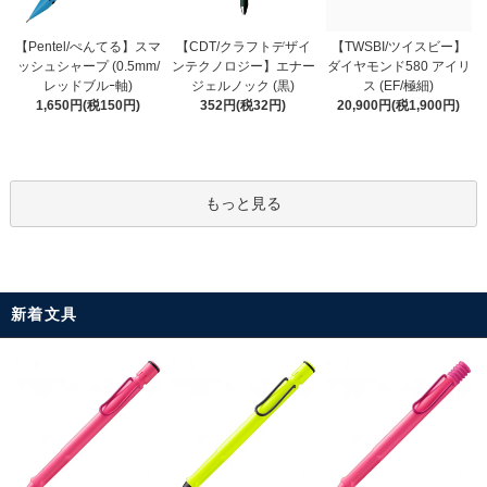
【CDT/クラフトデザイ
【Pentel/ぺんてる】スマ
【TWSBI/ツイスビー】
ンテクノロジー】エナー
ッシュシャープ (0.5mm/
ダイヤモンド580 アイリ
ジェルノック (黒)
レッドブルｰ軸)
ス (EF/極細)
352円(税32円)
1,650円(税150円)
20,900円(税1,900円)
もっと見る
新着文具