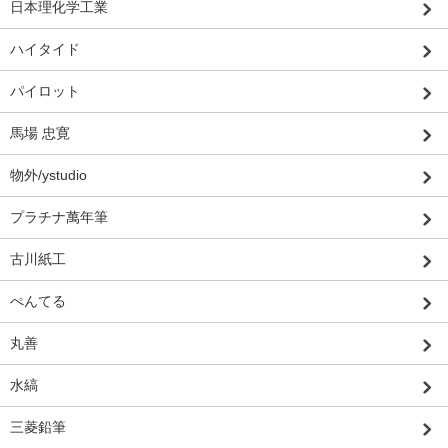
日本理化学工業
ハイタイド
パイロット
馬場 忠寛
物外/ystudio
プラチナ萬年筆
古川紙工
ぺんてる
丸善
水縞
三菱鉛筆