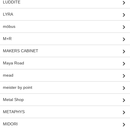
LUDDITE
LYRA
möbus
M+R
MAKERS CABINET
Maya Road
mead
meister by point
Metal Shop
METAPHYS
MIDORI