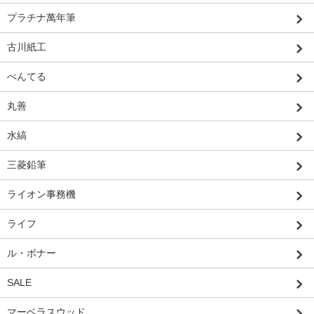
プラチナ萬年筆
古川紙工
ぺんてる
丸善
水縞
三菱鉛筆
ライオン事務機
ライフ
ル・ボナー
SALE
マーベラスウッド