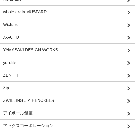
whole grain MUSTARD
Wichard
X-ACTO
YAMASAKI DESIGN WORKS
yuruliku
ZENITH
Zip It
ZWILLING J.A.HENCKELS
アイボール鉛筆
アックスコーポレーション