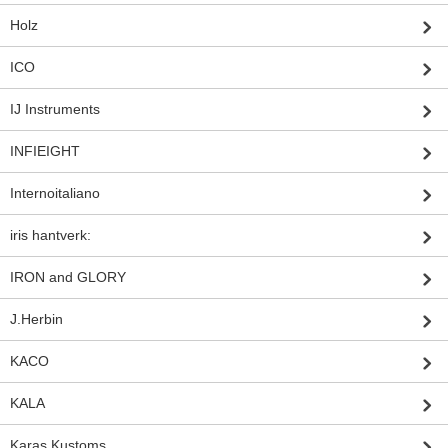
Holz
ICO
IJ Instruments
INFIEIGHT
Internoitaliano
iris hantverk:
IRON and GLORY
J.Herbin
KACO
KALA
Karas Kustoms