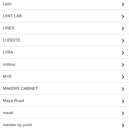
Leitz
LIHIT LAB.
LINEX
LUDDITE
LYRA
möbus
M+R
MAKERS CABINET
Maya Road
mead
meister by point