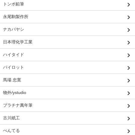
トンボ鉛筆
永尾駒製作所
ナカバヤシ
日本理化学工業
ハイタイド
パイロット
馬場 忠寛
物外/ystudio
プラチナ萬年筆
古川紙工
ぺんてる