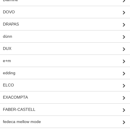
DOVO
DRAPAS
dünn
DUX
e+m
edding
ELCO
EXACOMPTA
FABER-CASTELL
fedeca mellow mode