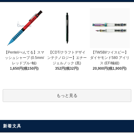
【CDT/クラフトデザイ
【Pentel/ぺんてる】スマ
【TWSBI/ツイスビー】
ンテクノロジー】エナー
ッシュシャープ (0.5mm/
ダイヤモンド580 アイリ
ジェルノック (黒)
レッドブルｰ軸)
ス (EF/極細)
352円(税32円)
1,650円(税150円)
20,900円(税1,900円)
もっと見る
新着文具