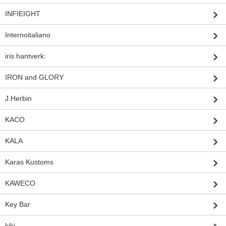
INFIEIGHT
Internoitaliano
iris hantverk:
IRON and GLORY
J.Herbin
KACO
KALA
Karas Kustoms
KAWECO
Key Bar
kiki