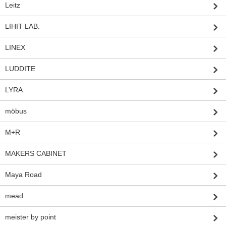
Leitz
LIHIT LAB.
LINEX
LUDDITE
LYRA
möbus
M+R
MAKERS CABINET
Maya Road
mead
meister by point