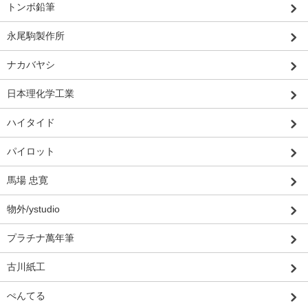
トンボ鉛筆
永尾駒製作所
ナカバヤシ
日本理化学工業
ハイタイド
パイロット
馬場 忠寛
物外/ystudio
プラチナ萬年筆
古川紙工
ぺんてる