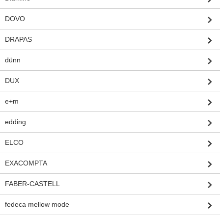
DOVO
DRAPAS
dünn
DUX
e+m
edding
ELCO
EXACOMPTA
FABER-CASTELL
fedeca mellow mode