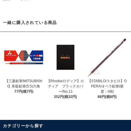
一緒に購入されている商品
【三菱鉛筆/MITSUBISH
【Rhodia/ロディア】ロ
【STABILO/スタビロ】O
I】朱藍鉛筆(5:5)六角
ディア ブラックカバ
PERA/オペラ鉛筆(硬
77円(税7円)
ー/No.13
度：HB)
352円(税32円)
88円(税8円)
カテゴリーから探す