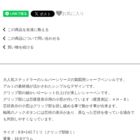
お気に入り
この商品を友達に教える
この商品について問い合わせる
買い物を続ける
大人気ステッドラーのシルバーシリーズの製図用シャープペンシルです。
アルミの素材感が活かされたシンプルなデザインです。
グリップ部の細かいローレット仕上げが美しいシャーペンです。
グリップ部には芯硬度表示用の小窓が付いています（硬度表記：４Ｈ～Ｂ）
芯径表示の小窓はグリップ部を回し緩める事で動かす事が出来ます。
軸尾のノックボタンには芯径の表示があり、異なった芯径を使っている場合で
も判別しやすくなっています。
サイズ：8.8×142.7ミリ（クリップ部除く）
重量：16.9グラム