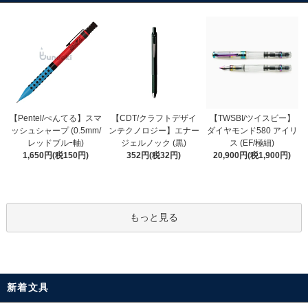
【CDT/クラフトデザイ
【Pentel/ぺんてる】スマ
【TWSBI/ツイスビー】
ンテクノロジー】エナー
ッシュシャープ (0.5mm/
ダイヤモンド580 アイリ
ジェルノック (黒)
レッドブルｰ軸)
ス (EF/極細)
352円(税32円)
1,650円(税150円)
20,900円(税1,900円)
もっと見る
新着文具