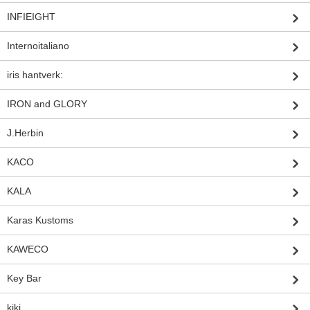
INFIEIGHT
Internoitaliano
iris hantverk:
IRON and GLORY
J.Herbin
KACO
KALA
Karas Kustoms
KAWECO
Key Bar
kiki