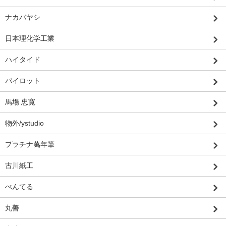
ナカバヤシ
日本理化学工業
ハイタイド
パイロット
馬場 忠寛
物外/ystudio
プラチナ萬年筆
古川紙工
ぺんてる
丸善