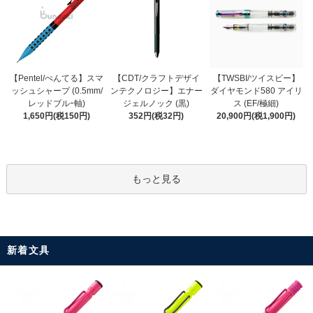
【CDT/クラフトデザイ
【Pentel/ぺんてる】スマ
【TWSBI/ツイスビー】
ンテクノロジー】エナー
ッシュシャープ (0.5mm/
ダイヤモンド580 アイリ
ジェルノック (黒)
レッドブルｰ軸)
ス (EF/極細)
352円(税32円)
1,650円(税150円)
20,900円(税1,900円)
もっと見る
新着文具