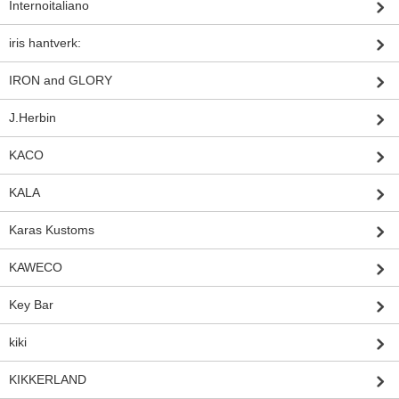
Internoitaliano
iris hantverk:
IRON and GLORY
J.Herbin
KACO
KALA
Karas Kustoms
KAWECO
Key Bar
kiki
KIKKERLAND