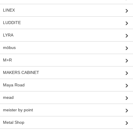
LINEX
LUDDITE
LYRA
möbus
M+R
MAKERS CABINET
Maya Road
mead
meister by point
Metal Shop