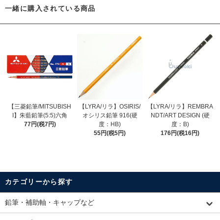
一緒に購入されている商品
【三菱鉛筆/MITSUBISH
【LYRA/リラ】OSIRIS/
【LYRA/リラ】REMBRA
I】朱藍鉛筆(5:5)六角
オシリス鉛筆 916(硬
NDT/ART DESIGN (硬
77円(税7円)
度：HB)
度：B)
55円(税5円)
176円(税16円)
カテゴリーから探す
鉛筆・補助軸・キャップなど