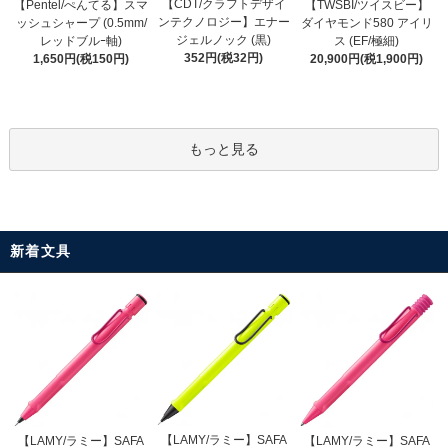
【CDT/クラフトデザイ
【Pentel/ぺんてる】スマ
【TWSBI/ツイスビー】
ンテクノロジー】エナー
ッシュシャープ (0.5mm/
ダイヤモンド580 アイリ
ジェルノック (黒)
レッドブルｰ軸)
ス (EF/極細)
352円(税32円)
1,650円(税150円)
20,900円(税1,900円)
もっと見る
新着文具
【LAMY/ラミー】SAFA
【LAMY/ラミー】SAFA
【LAMY/ラミー】SAFA