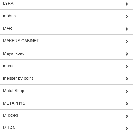
LYRA
möbus
M+R
MAKERS CABINET
Maya Road
mead
meister by point
Metal Shop
METAPHYS
MIDORI
MILAN