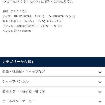
+メカニカルペンシル セット』はギフトにぴったりです。
素材：アルミニウム
サイズ：10×128mm(ボールペン)、8.5×134mm(ペンシル)
重量：15g（ボールペン）、12.5g（ペンシル）
リフィル：黒細字(F)のゴリアットカートリッジ
ペンシル芯径：0.5mm
カテゴリーから探す
鉛筆・補助軸・キャップなど
シャープペンシル
芯ホルダー・芯研器・替え芯
ボールペン・マーカー