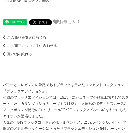
特定商取引法に基づく表記
お気に入り
この商品を友達に教える
この商品について問い合わせる
買い物を続ける
パワーとエレガンスの象徴であるブラックを用いたコンセプトコレクション
『ブラックエディション』。
今回のブラックエディションでは、1915年にジュネーブの鉛筆工場としてスタ
ートした、カランダッシュのルーツを受け継ぐ、六角形のボディとスムースな
ノックボタンが特徴の“エクリドール”“849”“フィックスペンシル”をキーにした
アイテムが登場しました。
人気の『849ブラックコード』のボールペンとメカニカルペンシルがセットで
限定のメタル缶パッケージに入った『ブラックエディション 849 ボールペン