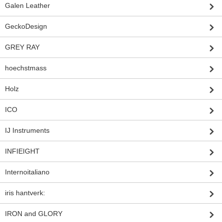
Galen Leather
GeckoDesign
GREY RAY
hoechstmass
Holz
ICO
IJ Instruments
INFIEIGHT
Internoitaliano
iris hantverk:
IRON and GLORY