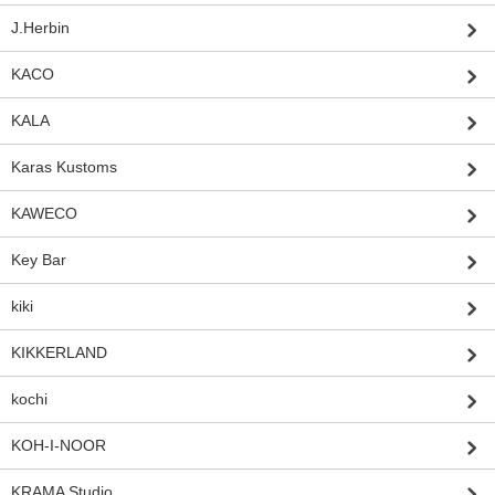
J.Herbin
KACO
KALA
Karas Kustoms
KAWECO
Key Bar
kiki
KIKKERLAND
kochi
KOH-I-NOOR
KRAMA Studio