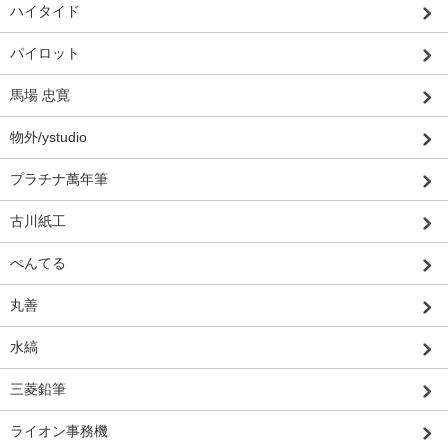
ハイタイド
パイロット
馬場 忠寛
物外/ystudio
プラチナ萬年筆
古川紙工
ぺんてる
丸善
水縞
三菱鉛筆
ライオン事務機