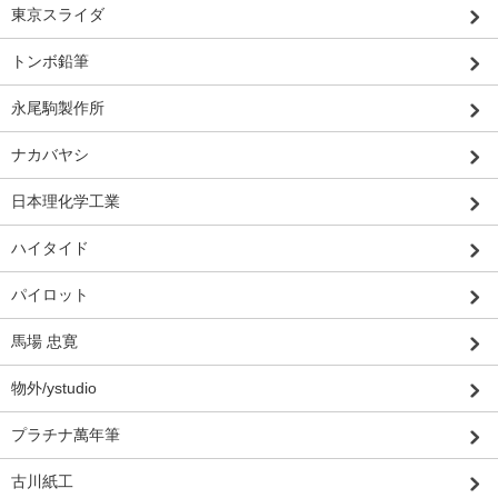
東京スライダ
トンボ鉛筆
永尾駒製作所
ナカバヤシ
日本理化学工業
ハイタイド
パイロット
馬場 忠寛
物外/ystudio
プラチナ萬年筆
古川紙工