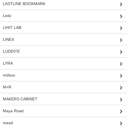
LASTLINE BOOKMARK
Leitz
LIHIT LAB.
LINEX
LUDDITE
LYRA
möbus
M+R
MAKERS CABINET
Maya Road
mead