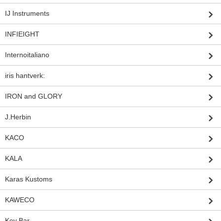
IJ Instruments
INFIEIGHT
Internoitaliano
iris hantverk:
IRON and GLORY
J.Herbin
KACO
KALA
Karas Kustoms
KAWECO
Key Bar