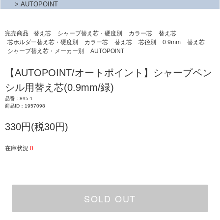
>
AUTOPOINT
完売商品
替え芯
シャープ替え芯・硬度別
カラー芯
替え芯
芯ホルダー替え芯・硬度別
カラー芯
替え芯
芯径別
0.9mm
替え芯
シャープ替え芯・メーカー別
AUTOPOINT
【AUTOPOINT/オートポイント】シャープペン
シル用替え芯(0.9mm/緑)
品番：895-1
商品ID：1957098
330円(税30円)
在庫状況
0
SOLD OUT