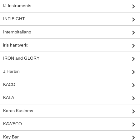
IJ Instruments
INFIEIGHT
Internoitaliano
iris hantverk:
IRON and GLORY
J.Herbin
KACO
KALA
Karas Kustoms
KAWECO
Key Bar