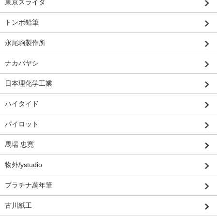
東京スライダ
トンボ鉛筆
永尾駒製作所
ナカバヤシ
日本理化学工業
ハイタイド
パイロット
馬場 忠寛
物外/ystudio
プラチナ萬年筆
古川紙工