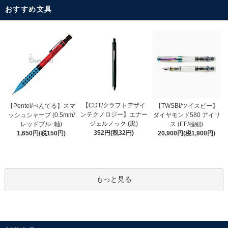
おすすめ文具
【CDT/クラフトデザイ
【Pentel/ぺんてる】スマ
【TWSBI/ツイスビー】
ンテクノロジー】エナー
ッシュシャープ (0.5mm/
ダイヤモンド580 アイリ
ジェルノック (黒)
レッドブルｰ軸)
ス (EF/極細)
352円(税32円)
1,650円(税150円)
20,900円(税1,900円)
もっと見る