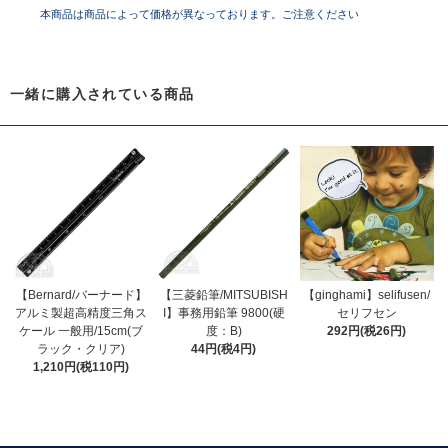
本商品は商品によって価格が異なっております。ご注意ください
一緒に購入されている商品
【Bernard/バーナード】
【三菱鉛筆/MITSUBISH
【ginghami】selifusen/
アルミ製超高精度三角ス
I】事務用鉛筆 9800(硬
セリフセン
ケール 一般用/15cm(ブ
度：B)
292円(税26円)
ラック・クリア)
44円(税4円)
1,210円(税110円)