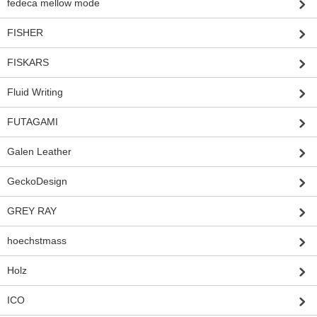
fedeca mellow mode
FISHER
FISKARS
Fluid Writing
FUTAGAMI
Galen Leather
GeckoDesign
GREY RAY
hoechstmass
Holz
ICO