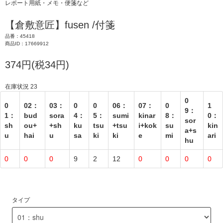
レポート用紙・メモ・便箋など
【倉敷意匠】fusen /付箋
品番：45418
商品ID：17669912
374円(税34円)
在庫状況 23
0
0
02：
03：
0
0
06：
07：
0
1
9：
1：
bud
sora
4：
5：
sumi
kinar
8：
0：
sor
sh
ou+
+sh
ku
tsu
+tsu
i+kok
su
kin
a+s
u
hai
u
sa
ki
ki
e
mi
ari
hu
0
0
0
9
2
12
0
0
0
0
タイプ