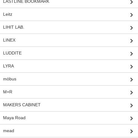
LASTLINE BOOKMARK
Leitz
LIHIT LAB.
LINEX
LUDDITE
LYRA
möbus
M+R
MAKERS CABINET
Maya Road
mead