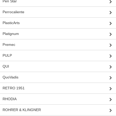
Pen Star
Perrocaliente
PlasticArts
Platignum
Premec
PULP
QUI
QuoVadis
RETRO 1951
RHODIA
ROHRER & KLINGNER