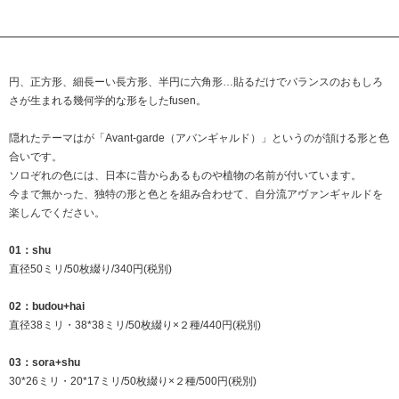
円、正方形、細長ーい長方形、半円に六角形…貼るだけでバランスのおもしろ
さが生まれる幾何学的な形をしたfusen。
隠れたテーマはが「Avant-garde（アバンギャルド）」というのが頷ける形と色
合いです。
ソロぞれの色には、日本に昔からあるものや植物の名前が付いています。
今まで無かった、独特の形と色とを組み合わせて、自分流アヴァンギャルドを
楽しんでください。
01：shu
直径50ミリ/50枚綴り/340円(税別)
02：budou+hai
直径38ミリ・38*38ミリ/50枚綴り×２種/440円(税別)
03：sora+shu
30*26ミリ・20*17ミリ/50枚綴り×２種/500円(税別)