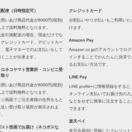
宅配便（日時指定可）
クレジットカード
お買いあげ商品代金が8000円(税別)
分割払いやリボ払いもご利用いた
以上で送料無料となります。
けます。
代金引換配送の場合、現金だけでな
Amazon Pay
くクレジットカード、デビットカー
ド、電子マネーでのお支払いをして
Amazon.co.jpのアカウントでログ
頂くことが出来ます。
インすることでかんたんに決済で
るお支払い方法です。
クロネコヤマト営業所・コンビニ受
け取り
LINE Pay
お買いあげ商品代金が8000円(税別)
LINE profile+に情報登録をすると
以上で送料無料となります。
オンライン支払いでお届け先の入
レジ画面でご注文者様の住所をもと
などをせずに簡単に注文すること
に近い受け取り場所が表示されま
できます。
す。
楽天ペイ
ポスト投函でお届け（ネコポスな
楽天会員IDに登録したクレジット