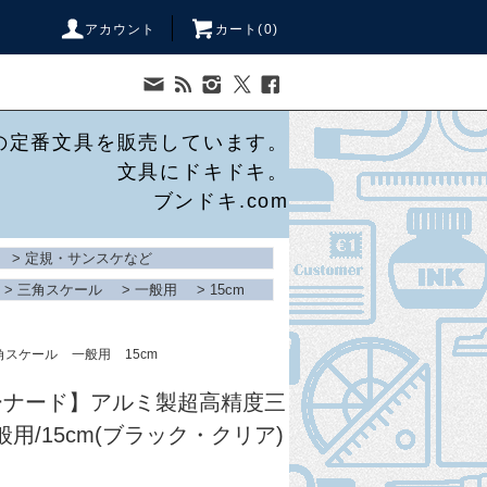
アカウント
カート(
0
)
の定番文具を販売しています。
文具にドキドキ。
ブンドキ.com
>
定規・サンスケなど
>
三角スケール
>
一般用
>
15cm
角スケール
一般用
15cm
/バーナード】アルミ製超高精度三
用/15cm(ブラック・クリア)