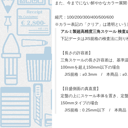
また、今までにない鮮やかなカラー展開
縮尺：100/200/300/400/500/600
※カラー表記の「クリア」は透明という
アルミ製超高精度三角スケール 検査
下記データはJIS規格の検査法に則り
【長さの許容差】
三角スケールの長さ許容差は、基準
100mmを超え150mm以下の場合
JIS規格：±0.3mm / 本商品：±0.
【目盛側面の真直度】
定盤の上にスケール本体を置き、定
150mmタイプの場合
JIS規格：0.25mm以下 / 本商品