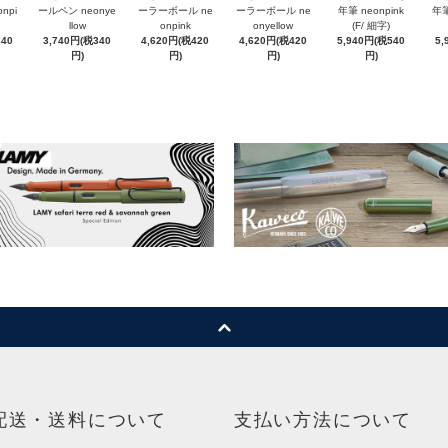
npi
ールペン neonye
ーラーボール ne
ーラーボール ne
年筆 neonpink
年筆
llow
onpink
onyellow
(F/ 細字)
340
3,740円(税340
4,620円(税420
4,620円(税420
5,940円(税540
5,
円)
円)
円)
円)
配送・送料について
支払い方法について