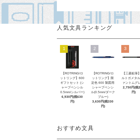
人気文具ランキング
1
2
3
【ROTRING/ロ
【ROTRING/ロ
【三菱鉛筆】
ットリング】600
ットリング】限
ルトガメタル
ギフトセット (シ
定色 600 製図用
ァントムグレ
ャープペンシル
シャープペンシ
2,750円(税
0.5mm/シルバー)
ル(0.5mm/ダーク
円)
6,930円(税630
ブルー)
円)
3,630円(税330
円)
おすすめ文具