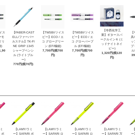
【寺西化学工
ツイス
【FABER-CAST
【TWSBI/ツイス
【TWSBI/ツイス
【
業】ギタースパ
ヤモ
ELL/ファーバー
ビー】ECO / エ
ビー】ECO / エ
具/
ークルインキ (ミ
イリ
カステル】TK-FI
コ グローグリー
コ グローパープ
ッ
ッドナイトネイ
細)
NE GRIP 1345
ン (EF/極細)
ル (EF/極細)
プ 
ビー)
,90
シャープペンシ
7,700円(税700
7,700円(税700
ル
1,320円(税120
ル (ライトブル
円)
円)
3
円)
ー)
770円(税70円)
ラミ
【LAMY/ラミ
【LAMY/ラミ
【LAMY/ラミ
【LAMY/ラミ
【
 ボ
ー】SAFARI ボ
ー】SAFARI ロ
ー】SAFARI ロ
ー】SAFARI 万
ー