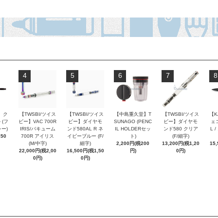
4
5
6
7
8
 ク
【TWSBI/ツイス
【TWSBI/ツイス
【中島重久堂】T
【TWSBI/ツイス
【K
 (フ
ビー】VAC 700R
ビー】ダイヤモ
SUNAGO (PENC
ビー】ダイヤモ
ェコ
ー)
IRIS/バキューム
ンド580AL R ネ
IL HOLDERセッ
ンド580 クリア
L 
250
700R アイリス
イビーブルー (F/
ト)
(F/細字)
(M/中字)
細字)
2,200円(税200
13,200円(税1,20
15
22,000円(税2,00
16,500円(税1,50
円)
0円)
0円)
0円)