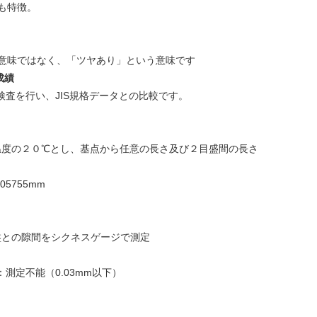
も特徴。
意味ではなく、「ツヤあり」という意味です
成績
検査を行い、JIS規格データとの比較です。
温度の２０℃とし、基点から任意の長さ及び２目盛間の長さ
05755mm
盤との隙間をシクネスゲージで測定
：測定不能（0.03mm以下）