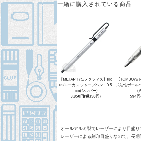
一緒に購入されている商品
【METAPHYS/メタフィス】loc
【TOMBOW
us/ローカス シャープペン・0.5
式油性ボール
mm(シルバー)
(
3,850円(税350円)
594円
オールアルミ製でレーザーにより目盛り
レーザーによる刻印目盛りなので、長期