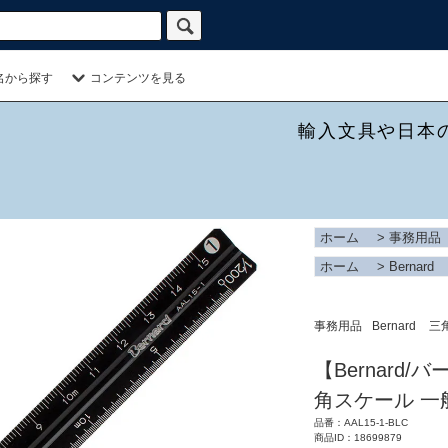
名から探す
コンテンツを見る
輸入文具や日本
ホーム
>
事務用品
ホーム
>
Bernard
事務用品
Bernard
三
【Bernard
角スケール 一般
品番：AAL15-1-BLC
商品ID：18699879