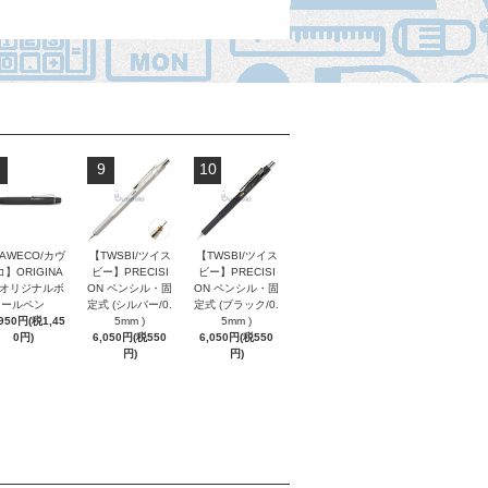
9
10
AWECO/カヴ
【TWSBI/ツイス
【TWSBI/ツイス
】ORIGINA
ビー】PRECISI
ビー】PRECISI
/ オリジナルボ
ON ペンシル・固
ON ペンシル・固
ールペン
定式 (シルバー/0.
定式 (ブラック/0.
,950円(税1,45
5mm )
5mm )
0円)
6,050円(税550
6,050円(税550
円)
円)