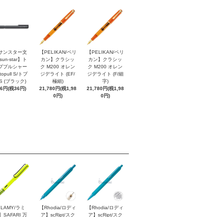
サンスター文
【PELIKAN/ペリ
【PELIKAN/ペリ
sun-star】ト
カン】クラシッ
カン】クラシッ
ププルシャー
ク M200 オレン
ク M200 オレン
topull S/トプ
ジデライト (EF/
ジデライト (F/細
S (ブラック)
極細)
字)
96円(税36円)
21,780円(税1,98
21,780円(税1,98
0円)
0円)
LAMY/ラミ
【Rhodia/ロディ
【Rhodia/ロディ
】SAFARI 万
ア】scRipt/スク
ア】scRipt/スク