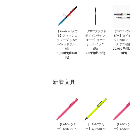
【Pentel/ぺんて
【CDT/クラフト
【TWSBI/
る】スマッシュ
デザインテクノ
ビー】ダイ
シャープ (0.5m
ロジー】エナー
ンド580 ア
m/レッドブルｰ
ジェルノック
ス (EF/極
軸)
(黒)
20,900円(税1
1,650円(税150
352円(税32円)
0円)
円)
新着文具
【LAMY/ラミ
【LAMY/ラミ
【LAMY/
ー】SAFARI ペ
ー】SAFARI ペ
ー】SAFARI