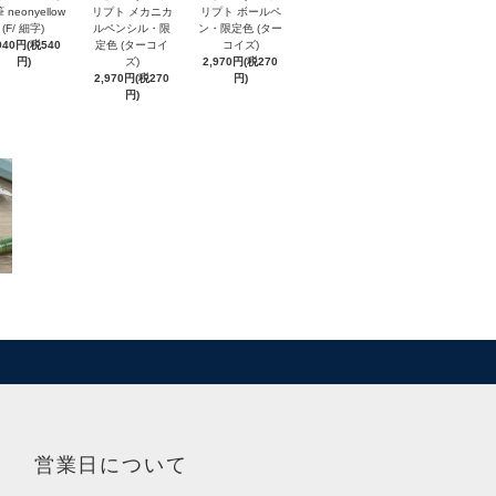
 neonyellow
リプト メカニカ
リプト ボールペ
(F/ 細字)
ルペンシル・限
ン・限定色 (ター
940円(税540
定色 (ターコイ
コイズ)
円)
ズ)
2,970円(税270
2,970円(税270
円)
円)
営業日について