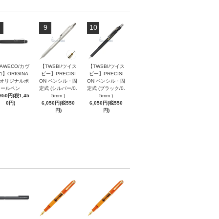
9
10
AWECO/カヴ
【TWSBI/ツイス
【TWSBI/ツイス
】ORIGINA
ビー】PRECISI
ビー】PRECISI
/ オリジナルボ
ON ペンシル・固
ON ペンシル・固
ールペン
定式 (シルバー/0.
定式 (ブラック/0.
,950円(税1,45
5mm )
5mm )
0円)
6,050円(税550
6,050円(税550
円)
円)