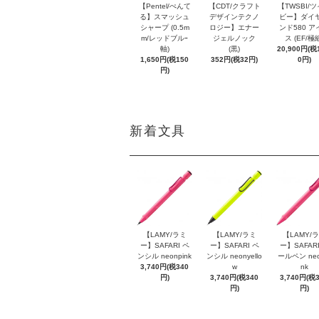
【Pentel/ぺんて
【CDT/クラフト
【TWSBI/
る】スマッシュ
デザインテクノ
ビー】ダイ
シャープ (0.5m
ロジー】エナー
ンド580 ア
m/レッドブルｰ
ジェルノック
ス (EF/極
軸)
(黒)
20,900円(税1
1,650円(税150
352円(税32円)
0円)
円)
新着文具
【LAMY/ラミ
【LAMY/ラミ
【LAMY/
ー】SAFARI ペ
ー】SAFARI ペ
ー】SAFARI
ンシル neonpink
ンシル neonyello
ールペン neo
3,740円(税340
w
nk
円)
3,740円(税340
3,740円(税
円)
円)