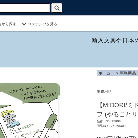
名から探す
コンテンツを見る
輸入文具や日本
ホーム
>
事務用品
事務用品
【MIDORI/
フ (やることリ
品番：35513006
商品ID：176068409