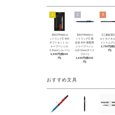
1
2
3
【ROTRING/ロ
【ROTRING/ロ
【三菱鉛筆】
ットリング】600
ットリング】限
ルトガメタル
ギフトセット (シ
定色 600 製図用
ァントムグレ
ャープペンシル
シャープペンシ
2,750円(税
0.5mm/シルバー)
ル(0.5mm/ダーク
円)
6,930円(税630
ブルー)
円)
3,630円(税330
円)
おすすめ文具