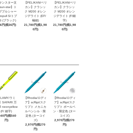
サンスター文
【PELIKAN/ペリ
【PELIKAN/ペリ
sun-star】ト
カン】クラシッ
カン】クラシッ
ププルシャー
ク M200 オレン
ク M200 オレン
topull S/トプ
ジデライト (EF/
ジデライト (F/細
S (ブラック)
極細)
字)
96円(税36円)
21,780円(税1,98
21,780円(税1,98
0円)
0円)
LAMY/ラミ
【Rhodia/ロディ
【Rhodia/ロディ
】SAFARI 万
ア】scRipt/スク
ア】scRipt/スク
 neonyellow
リプト メカニカ
リプト ボールペ
(F/ 細字)
ルペンシル・限
ン・限定色 (ター
940円(税540
定色 (ターコイ
コイズ)
円)
ズ)
2,970円(税270
2,970円(税270
円)
円)