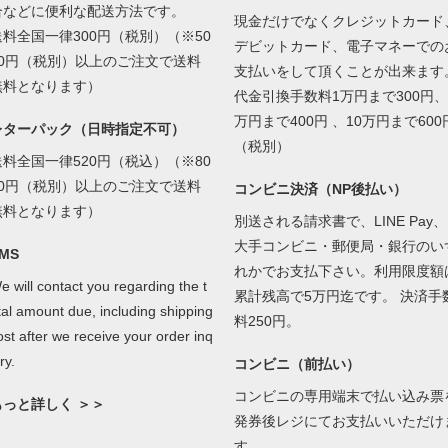
合などに便利な配送方法です。
現金だけでなくクレジットカード
送料全国一律300円（税別）（※50
デビットカード、電子マネーでの
00円（税別）以上のご注文で送料
支払いをして頂くことが出来ます
無料となります）
代金引換手数料1万円まで300円、
万円まで400円 、10万円まで600
レターパック（日時指定不可）
（税別）
送料全国一律520円（税込）（※80
00円（税別）以上のご注文で送料
コンビニ決済（NP後払い）
無料となります）
別送される請求書で、LINE Pay、
大手コンビニ・郵便局・銀行のい
MS
れかでお支払下さい。利用限度額
e will contact you regarding the t
累計残高で5万円迄です。 決済手
tal amount due, including shipping
料250円。
ost after we receive your order inq
ry.
コンビニ（前払い）
コンビニの専用端末で払い込み票
もっと詳しく ＞＞
発券後レジにてお支払いいただけ
す。