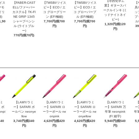
【寺西化学工
ツイス
【FABER-CAST
【TWSBI/ツイス
【TWSBI/ツイス
【
業】ギタースパ
ヤモ
ELL/ファーバー
ビー】ECO / エ
ビー】ECO / エ
具/
ークルインキ (ミ
イリ
カステル】TK-FI
コ グローグリー
コ グローパープ
ッ
ッドナイトネイ
細)
NE GRIP 1345
ン (EF/極細)
ル (EF/極細)
プ 
ビー)
,90
シャープペンシ
7,700円(税700
7,700円(税700
ル
1,320円(税120
ル (ライトブル
円)
円)
3
円)
ー)
770円(税70円)
ラミ
【LAMY/ラミ
【LAMY/ラミ
【LAMY/ラミ
【LAMY/ラミ
【
 ボ
ー】SAFARI ボ
ー】SAFARI ロ
ー】SAFARI ロ
ー】SAFARI 万
ー
npi
ールペン neonye
ーラーボール ne
ーラーボール ne
年筆 neonpink
年筆
llow
onpink
onyellow
(F/ 細字)
340
3,740円(税340
4,620円(税420
4,620円(税420
5,940円(税540
5,
円)
円)
円)
円)