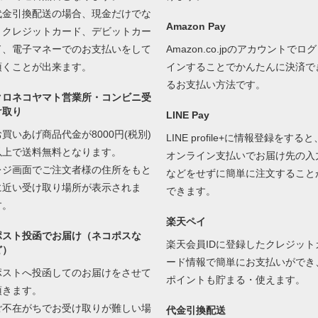
代金引換配送の場合、現金だけでな
Amazon Pay
くクレジットカード、デビットカー
ド、電子マネーでのお支払いをして
Amazon.co.jpのアカウントでログ
頂くことが出来ます。
インすることでかんたんに決済で
るお支払い方法です。
クロネコヤマト営業所・コンビニ受
け取り
LINE Pay
お買いあげ商品代金が8000円(税別)
LINE profile+に情報登録をすると
以上で送料無料となります。
オンライン支払いでお届け先の入
レジ画面でご注文者様の住所をもと
などをせずに簡単に注文すること
に近い受け取り場所が表示されま
できます。
す。
楽天ペイ
ポスト投函でお届け（ネコポスな
楽天会員IDに登録したクレジット
ど）
ード情報で簡単にお支払いができ
ポストへ投函してのお届けをさせて
ポイントも貯まる・使えます。
頂きます。
ご不在がちでお受け取りが難しい場
代金引換配送