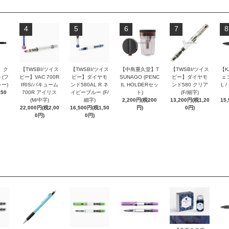
4
5
6
7
8
 ク
【TWSBI/ツイス
【TWSBI/ツイス
【中島重久堂】T
【TWSBI/ツイス
【K
 (フ
ビー】VAC 700R
ビー】ダイヤモ
SUNAGO (PENC
ビー】ダイヤモ
ェコ
ー)
IRIS/バキューム
ンド580AL R ネ
IL HOLDERセッ
ンド580 クリア
L 
250
700R アイリス
イビーブルー (F/
ト)
(F/細字)
(M/中字)
細字)
2,200円(税200
13,200円(税1,20
15
22,000円(税2,00
16,500円(税1,50
円)
0円)
0円)
0円)