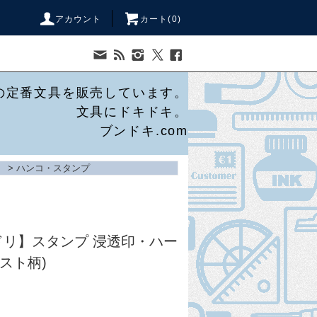
アカウント
カート(
0
)
の定番文具を販売しています。
文具にドキドキ。
ブンドキ.com
>
ハンコ・スタンプ
ミドリ】スタンプ 浸透印・ハー
スト柄)