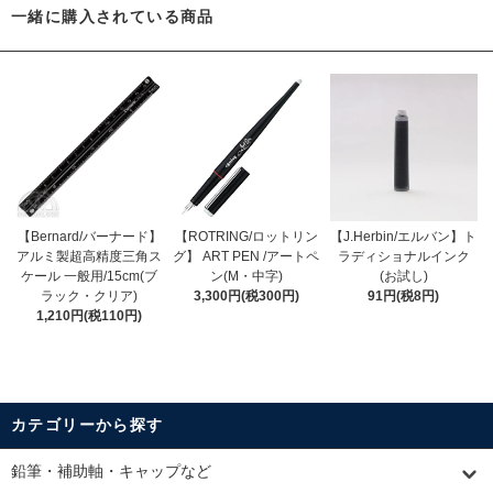
一緒に購入されている商品
【Bernard/バーナード】
【ROTRING/ロットリン
【J.Herbin/エルバン】ト
アルミ製超高精度三角ス
グ】 ART PEN /アートペ
ラディショナルインク
ケール 一般用/15cm(ブ
ン(M・中字)
(お試し)
ラック・クリア)
3,300円(税300円)
91円(税8円)
1,210円(税110円)
カテゴリーから探す
鉛筆・補助軸・キャップなど