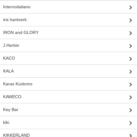
Internoitaliano
iris hantverk:
IRON and GLORY
J.Herbin
KACO
KALA
Karas Kustoms
KAWECO
Key Bar
kiki
KIKKERLAND