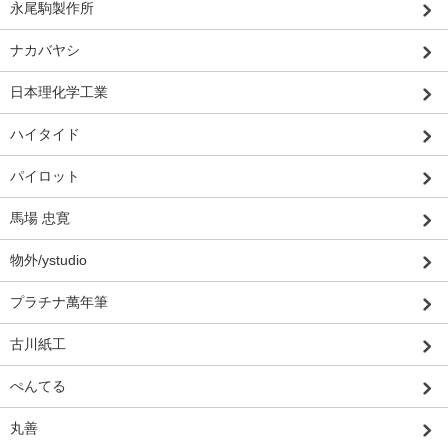
永尾駒製作所
ナカバヤシ
日本理化学工業
ハイタイド
パイロット
馬場 忠寛
物外/ystudio
プラチナ萬年筆
古川紙工
ぺんてる
丸善