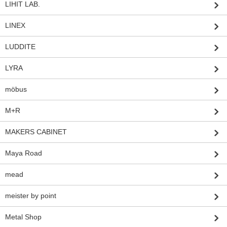
LIHIT LAB.
LINEX
LUDDITE
LYRA
möbus
M+R
MAKERS CABINET
Maya Road
mead
meister by point
Metal Shop