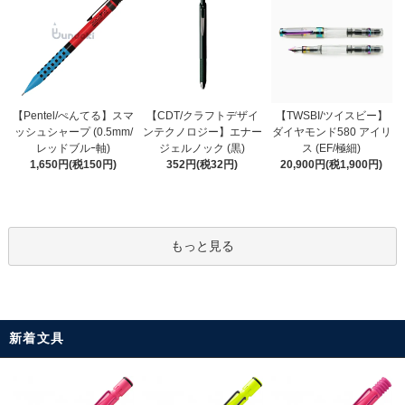
【CDT/クラフトデザイ
【Pentel/ぺんてる】スマ
【TWSBI/ツイスビー】
ンテクノロジー】エナー
ッシュシャープ (0.5mm/
ダイヤモンド580 アイリ
ジェルノック (黒)
レッドブルｰ軸)
ス (EF/極細)
352円(税32円)
1,650円(税150円)
20,900円(税1,900円)
もっと見る
新着文具