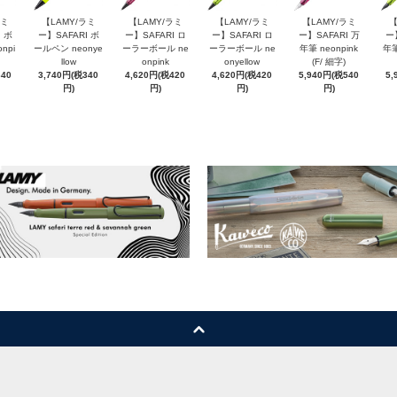
ラミ
【LAMY/ラミ
【LAMY/ラミ
【LAMY/ラミ
【LAMY/ラミ
【
 ボ
ー】SAFARI ボ
ー】SAFARI ロ
ー】SAFARI ロ
ー】SAFARI 万
ー
npi
ールペン neonye
ーラーボール ne
ーラーボール ne
年筆 neonpink
年筆
llow
onpink
onyellow
(F/ 細字)
340
3,740円(税340
4,620円(税420
4,620円(税420
5,940円(税540
5,
円)
円)
円)
円)