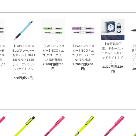
【寺西化学工
ツイス
【FABER-CAST
【TWSBI/ツイス
【TWSBI/ツイス
【
業】ギタースパ
ヤモ
ELL/ファーバー
ビー】ECO / エ
ビー】ECO / エ
具/
ークルインキ (ミ
イリ
カステル】TK-FI
コ グローグリー
コ グローパープ
ッ
ッドナイトネイ
細)
NE GRIP 1345
ン (EF/極細)
ル (EF/極細)
プ 
ビー)
,90
シャープペンシ
7,700円(税700
7,700円(税700
ル
1,320円(税120
ル (ライトブル
円)
円)
3
円)
ー)
770円(税70円)