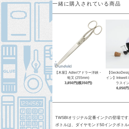
一緒に購入されている商品
【木屋】Adler/アドラー洋鋏・
【GeckoDes
蛙又 (255mm)
イン】Inkwel
3,850円(税350円)
ラスイン
6,050
TWSBIオリジナル定番インクの登場です
ボトルは、ダイヤモンド50インクボト