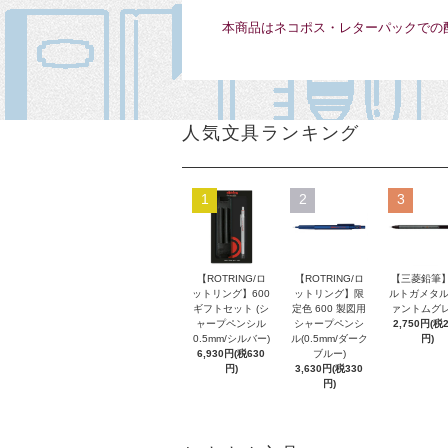
本商品はネコポス・レターパックでの
人気文具ランキング
1
2
3
【ROTRING/ロ
【ROTRING/ロ
【三菱鉛筆】
ットリング】600
ットリング】限
ルトガメタル
ギフトセット (シ
定色 600 製図用
ァントムグレ
ャープペンシル
シャープペンシ
2,750円(税
0.5mm/シルバー)
ル(0.5mm/ダーク
円)
6,930円(税630
ブルー)
円)
3,630円(税330
円)