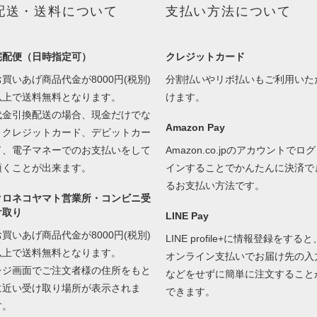
配送・送料について
支払い方法について
宅配便（日時指定可）
クレジットカード
お買いあげ商品代金が8000円(税別)
分割払いやリボ払いもご利用いた
以上で送料無料となります。
けます。
代金引換配送の場合、現金だけでな
Amazon Pay
くクレジットカード、デビットカー
ド、電子マネーでのお支払いをして
Amazon.co.jpのアカウントでログ
頂くことが出来ます。
インすることでかんたんに決済で
るお支払い方法です。
クロネコヤマト営業所・コンビニ受
け取り
LINE Pay
お買いあげ商品代金が8000円(税別)
LINE profile+に情報登録をすると
以上で送料無料となります。
オンライン支払いでお届け先の入
レジ画面でご注文者様の住所をもと
などをせずに簡単に注文すること
に近い受け取り場所が表示されま
できます。
す。