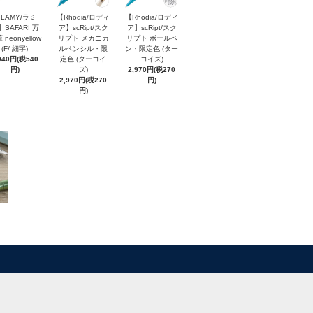
LAMY/ラミ
【Rhodia/ロディ
【Rhodia/ロディ
】SAFARI 万
ア】scRipt/スク
ア】scRipt/スク
 neonyellow
リプト メカニカ
リプト ボールペ
(F/ 細字)
ルペンシル・限
ン・限定色 (ター
940円(税540
定色 (ターコイ
コイズ)
円)
ズ)
2,970円(税270
2,970円(税270
円)
円)