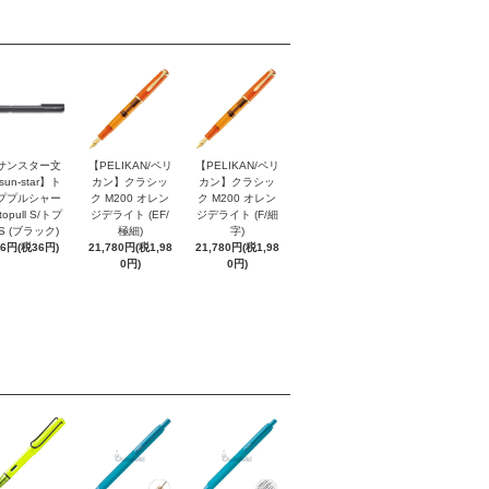
サンスター文
【PELIKAN/ペリ
【PELIKAN/ペリ
sun-star】ト
カン】クラシッ
カン】クラシッ
ププルシャー
ク M200 オレン
ク M200 オレン
topull S/トプ
ジデライト (EF/
ジデライト (F/細
S (ブラック)
極細)
字)
96円(税36円)
21,780円(税1,98
21,780円(税1,98
0円)
0円)