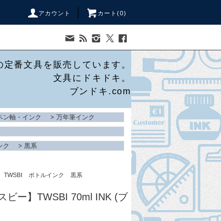
アカウント
カート(
0
)
の定番文具を販売しています。
文具にドキドキ。
ブンドキ.com
ペン軸・インク
>
万年筆インク
ンク
>
黒系
TWSBI
ボトルインク
黒系
ビー】TWSBI 70ml INK (ブ