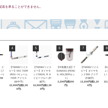
配送を承ることができません。
4
5
6
7
8
 ク
【TWSBI/ツイス
【TWSBI/ツイス
【中島重久堂】T
【TWSBI/ツイス
【K
 (フ
ビー】VAC 700R
ビー】ダイヤモ
SUNAGO (PENC
ビー】ダイヤモ
ェコ
ー)
IRIS/バキューム
ンド580AL R ネ
IL HOLDERセッ
ンド580 クリア
L 
250
700R アイリス
イビーブルー (F/
ト)
(F/細字)
(M/中字)
細字)
2,200円(税200
13,200円(税1,20
15
22,000円(税2,00
16,500円(税1,50
円)
0円)
0円)
0円)