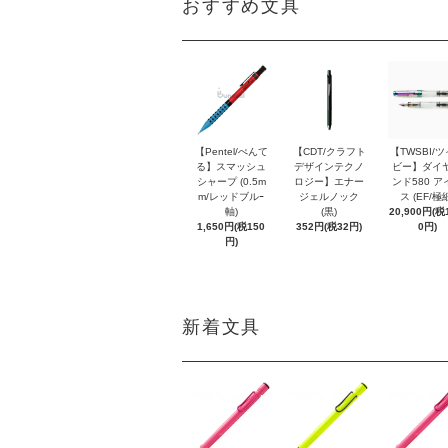
おすすめ文具
【Pentel/ぺんて
【CDT/クラフト
【TWSBI/
る】スマッシュ
デザインテクノ
ビー】ダイ
シャープ (0.5m
ロジー】エナー
ンド580 ア
m/レッドブルｰ
ジェルノック
ス (EF/極
軸)
(黒)
20,900円(税1
1,650円(税150
352円(税32円)
0円)
円)
新着文具