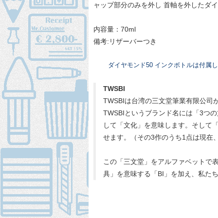
ャップ部分のみを外し 首軸を外したダ
内容量：70ml
備考:リザーバーつき
ダイヤモンド50 インクボトルは付属
TWSBI
TWSBIは台湾の三文堂筆業有限公司
TWSBIというブランド名には「3
して「文化」を意味します。そして「
せます。（その3作のうち1点は現在
この「三文堂」をアルファベットで表す
具」を意味する「BI」を加え、私たち