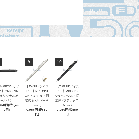
9
10
AWECO/カヴ
【TWSBI/ツイス
【TWSBI/ツイス
】ORIGINA
ビー】PRECISI
ビー】PRECISI
/ オリジナルボ
ON ペンシル・固
ON ペンシル・固
ールペン
定式 (シルバー/0.
定式 (ブラック/0.
,950円(税1,45
5mm )
5mm )
0円)
6,050円(税550
6,050円(税550
円)
円)