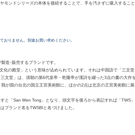
イヤモンドシリーズの本体を接続することで、手を汚さずに吸入するこ
しておりません。別途お買い求めください。
が製造･販売するブランドです。
つの文化の殿堂」という意味が込められています。それは中国語で「三文
三文堂」は、清朝の第6代皇帝・乾隆帝が漢詩を綴った3点の書の大作
、我が国の台北の国立王宮美術館に、ほかの2点は北京の王宮美術館に
と「San Wen Tong」となり、頭文字を後ろから表記すれば「TW
はブランド名をTWSBIと名づけました。