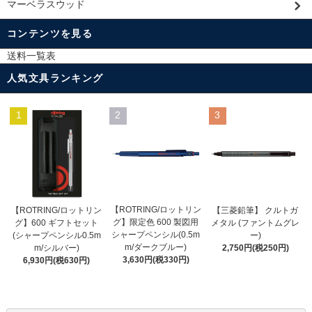
マーベラスウッド
コンテンツを見る
送料一覧表
人気文具ランキング
1
2
3
【ROTRING/ロットリン
【ROTRING/ロットリン
【三菱鉛筆】 クルトガ
グ】限定色 600 製図用
グ】600 ギフトセット
メタル (ファントムグレ
シャープペンシル(0.5m
(シャープペンシル0.5m
ー)
m/ダークブルー)
m/シルバー)
2,750円(税250円)
3,630円(税330円)
6,930円(税630円)