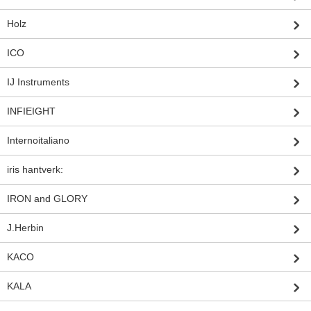
Holz
ICO
IJ Instruments
INFIEIGHT
Internoitaliano
iris hantverk:
IRON and GLORY
J.Herbin
KACO
KALA