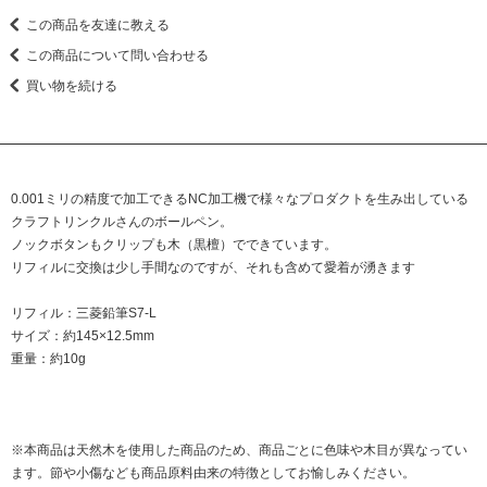
この商品を友達に教える
この商品について問い合わせる
買い物を続ける
0.001ミリの精度で加工できるNC加工機で様々なプロダクトを生み出している
クラフトリンクルさんのボールペン。
ノックボタンもクリップも木（黒檀）でできています。
リフィルに交換は少し手間なのですが、それも含めて愛着が湧きます
リフィル：三菱鉛筆S7-L
サイズ：約145×12.5mm
重量：約10g
※本商品は天然木を使用した商品のため、商品ごとに色味や木目が異なってい
ます。節や小傷なども商品原料由来の特徴としてお愉しみください。