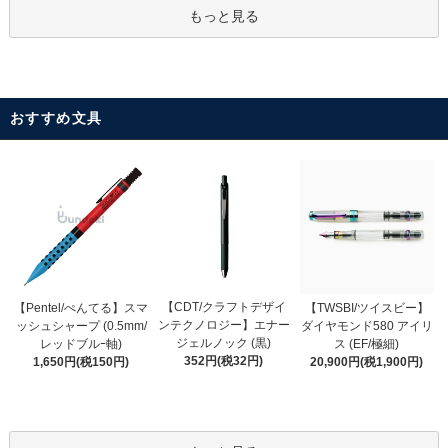
もっと見る
おすすめ文具
【CDT/クラフトデザイ
【Pentel/ぺんてる】スマ
【TWSBI/ツイスビー】
ンテクノロジー】エナー
ッシュシャープ (0.5mm/
ダイヤモンド580 アイリ
ジェルノック (黒)
レッドブルｰ軸)
ス (EF/極細)
352円(税32円)
1,650円(税150円)
20,900円(税1,900円)