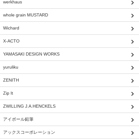
werkhaus
whole grain MUSTARD
Wichard
X-ACTO
YAMASAKI DESIGN WORKS
yuruliku
ZENITH
Zip It
ZWILLING J.A.HENCKELS
アイボール鉛筆
アックスコーポレーション