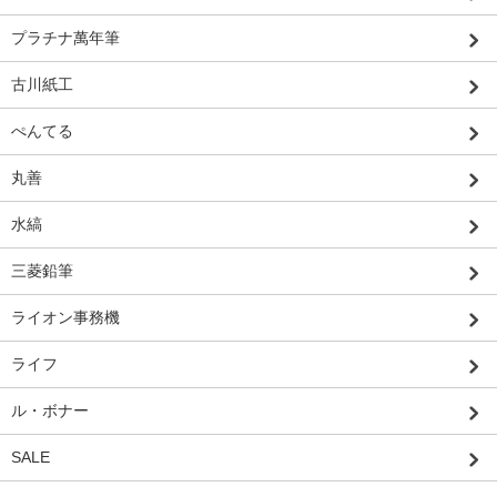
プラチナ萬年筆
古川紙工
ぺんてる
丸善
水縞
三菱鉛筆
ライオン事務機
ライフ
ル・ボナー
SALE