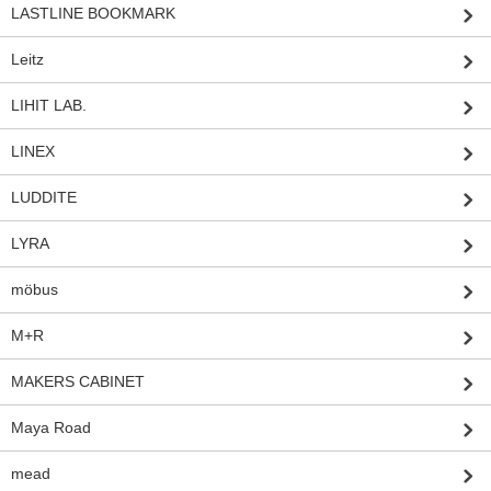
LASTLINE BOOKMARK
Leitz
LIHIT LAB.
LINEX
LUDDITE
LYRA
möbus
M+R
MAKERS CABINET
Maya Road
mead