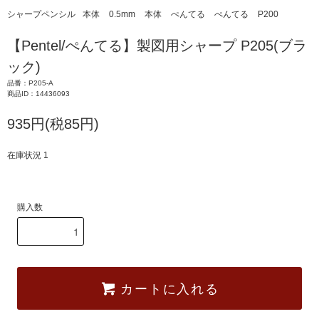
シャープペンシル
本体
0.5mm
本体
ぺんてる
ぺんてる
P200
【Pentel/ぺんてる】製図用シャープ P205(ブラ
ック)
品番：P205-A
商品ID：14436093
935円(税85円)
在庫状況 1
購入数
カートに入れる