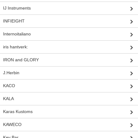
IJ Instruments
INFIEIGHT
Internoitaliano
iris hantverk:
IRON and GLORY
J.Herbin
KACO
KALA
Karas Kustoms
KAWECO
Key Bar