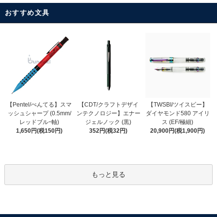
おすすめ文具
【CDT/クラフトデザイ
【Pentel/ぺんてる】スマ
【TWSBI/ツイスビー】
ンテクノロジー】エナー
ッシュシャープ (0.5mm/
ダイヤモンド580 アイリ
ジェルノック (黒)
レッドブルｰ軸)
ス (EF/極細)
352円(税32円)
1,650円(税150円)
20,900円(税1,900円)
もっと見る