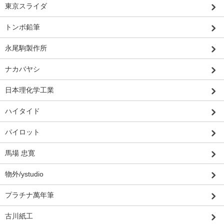
東京スライダ
トンボ鉛筆
永尾駒製作所
ナカバヤシ
日本理化学工業
ハイタイド
パイロット
馬場 忠寛
物外/ystudio
プラチナ萬年筆
古川紙工