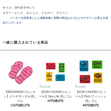
サイズ：39×29.5×9ミリ
カラー：ピンク、オレンジ、イエロー、グリーン
メーカー仕様変更により掲載画像と実際の商品はロゴなどのデザインが異なる場
合がございます。
一緒に購入されている商品
【BRUNNEN/ブルンネ
【KOH-I-NOOR/コヒノ
【KOH-I-NOOR/コヒノ
ン】ビーチサンダル消し
ール】Sea Life 消しゴム
ール】Fish /フィッシュ
ゴム
44円(税4円)
消しゴム
132円(税12円)
88円(税8円)