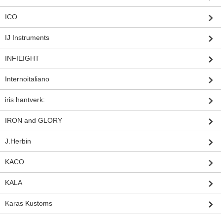
ICO
IJ Instruments
INFIEIGHT
Internoitaliano
iris hantverk:
IRON and GLORY
J.Herbin
KACO
KALA
Karas Kustoms