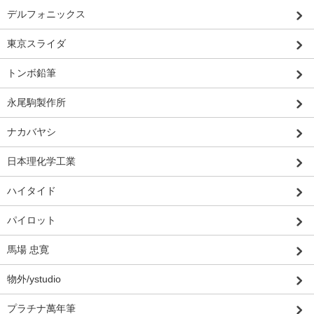
デルフォニックス
東京スライダ
トンボ鉛筆
永尾駒製作所
ナカバヤシ
日本理化学工業
ハイタイド
パイロット
馬場 忠寛
物外/ystudio
プラチナ萬年筆